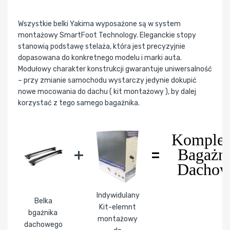
Wszystkie belki Yakima wyposażone są w system
montażowy SmartFoot Technology. Eleganckie stopy
stanowią podstawę stelaża, która jest precyzyjnie
dopasowana do konkretnego modelu i marki auta.
Modułowy charakter konstrukcji gwarantuje uniwersalność
– przy zmianie samochodu wystarczy jedynie dokupić
nowe mocowania do dachu ( kit montażowy ), by dalej
korzystać z tego samego bagażnika.
Komplet
+
=
Bagażn
Dacho
Indywidulany
Belka
Kit-elemnt
bgażnika
montażowy
dachowego