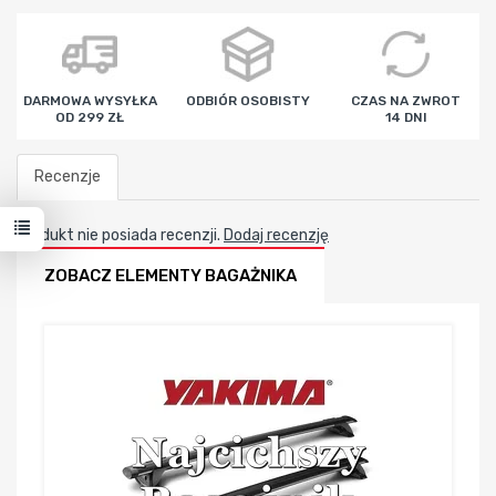
godz
min
sek
DARMOWA WYSYŁKA
ODBIÓR OSOBISTY
CZAS NA ZWROT
OD 299 ZŁ
14 DNI
Recenzje
Produkt nie posiada recenzji.
Dodaj recenzję
ZOBACZ ELEMENTY BAGAŻNIKA