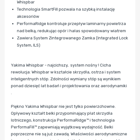
Whispbar
Technologia SmartFill pozwala na szybką instalację
akcesoriów
PerformaRidge kontroluje przepływ laminarny powietrza
nad belką, redukując opór i hałas spowodowany wiatrem
Zawiera System Zintegrowanego Zamka (Integrated Lock
System, ILS)
Yakima Whispbar - najcichszy, system nośny ! Cicha
rewolucja: Whispbar w kształcie skrzydła, ostrza i system
inteligentnych stóp. Zdolności wymiany stóp są wynikiem
ponad dziesięć lat badań i projektowania oraz aerodynamiki
.
Piękno Yakima Whispbar nie jest tylko powierzchowne.
Opływowy kształt belki przypominający płat skrzydła
lotniczego, konstrukcja PerformaRidge™ i technologia
PerformaFill™ zapewniają wyjątkową wydajność. Belki
poprzeczne nie są już zawadą. Właściwości aerodynamiczne