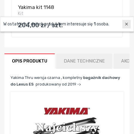
Yakima kit 1148
Kit
204,00 zł / szt.
W ostatnich 7 dniach produktem interesuje się
1
osoba.
OPIS PRODUKTU
DANE TECHNICZNE
AKCE
Yakima Thru wersja czarna , kompletny
bagażnik dachowy
do Lexus ES
produkowany od 2019 ->