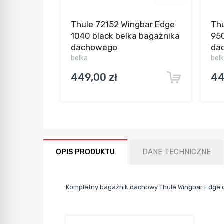
Thule 72152 Wingbar Edge
Thu
1040 black belka bagażnika
950
dachowego
da
belka
bel
449,00 zł
44
OPIS PRODUKTU
DANE TECHNICZNE
Kompletny bagażnik dachowy Thule Wingbar Edge d