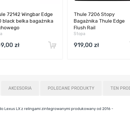
le 72142 Wingbar Edge
Thule 7206 Stopy
 black belka bagażnika
Bagażnika Thule Edge
chowego
Flush Rail
ka
Stopa
9,00 zł
919,00 zł
AKCESORIA
POLECANE PRODUKTY
TEN PRO
o Lexus LX z relingami zintegrowanymi produkowany od 2016 -