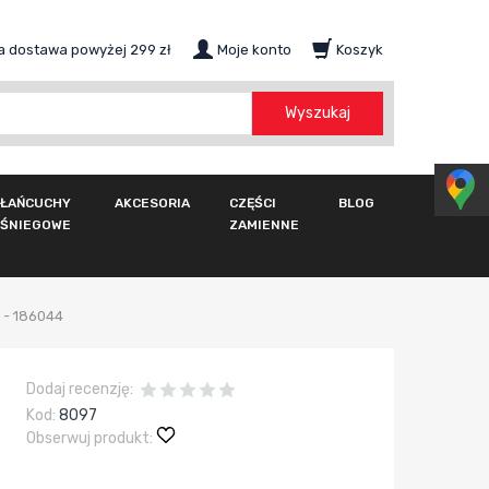
 dostawa powyżej 299 zł
Moje konto
Koszyk
szukaj
Wyszukaj
ŁAŃCUCHY
AKCESORIA
CZĘŚCI
BLOG
ŚNIEGOWE
ZAMIENNE
 - 186044
Dodaj recenzję:
Kod:
8097
Obserwuj produkt: