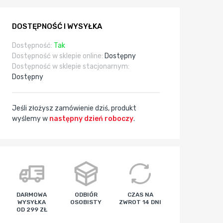
DOSTĘPNOŚĆ I WYSYŁKA
Dostępność:
Tak
Dostępność w sklepie online:
Dostępny
Dostępność w sklepie stacjonarnym:
Dostępny
Jeśli złożysz zamówienie dziś, produkt
wyślemy w
następny dzień roboczy
.
godz
min
sek
DARMOWA
ODBIÓR
CZAS NA
WYSYŁKA
OSOBISTY
ZWROT 14 DNI
OD 299 ZŁ