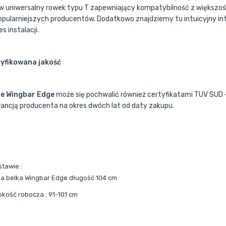
 w uniwersalny rowek typu T zapewniający kompatybilność z większo
opularniejszych producentów. Dodatkowo znajdziemy tu intuicyjny in
s instalacji.
yfikowana jakość
e Wingbar Edge
może się pochwalić również certyfikatami TUV SUD - 
ancją producenta na okres dwóch lat od daty zakupu.
stawie :
a belka Wingbar Edge długość 104 cm
okość robocza : 91-101 cm