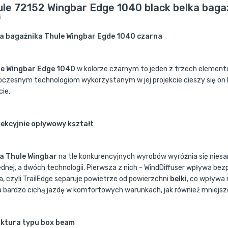
ule 72152 Wingbar Edge 1040 black belka bag
a
a bagażnika Thule Wingbar Egde 1040 czarna
le Wingbar Edge 1040
w kolorze czarnym to jeden z trzech element
czesnym technologiom wykorzystanym w jej projekcie cieszy się o
cie.
ekcyjnie opływowy kształt
a Thule Wingbar
na tle konkurencyjnych wyrobów wyróżnia się nies
jednej, a dwóch technologii. Pierwsza z nich - WindDiffuser wpływa be
a, czyli TrailEdge separuje powietrze od powierzchni
belki
, co wpływa 
a bardzo cichą jazdę w komfortowych warunkach, jak również mniejsze
ktura typu box beam