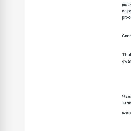
jest
najp
proce
Cert
Thul
gwar
W ze
Jedn
szer