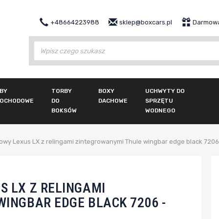
+48664223988
sklep@boxcars.pl
Darmowa
Wy
BY
TORBY
BOXY
UCHWYTY DO
OCHODOWE
DO
DACHOWE
SPRZĘTU
BOKSÓW
WODNEGO
wy Lexus LX z relingami zintegrowanymi Thule wingbar edge black 7206
 LX Z RELINGAMI
INGBAR EDGE BLACK 7206 -