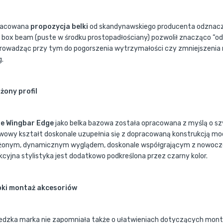
racowana
propozycja belki
od skandynawskiego producenta odznacza
 box beam (puste w środku prostopadłościany) pozwolił znacząco “o
prowadząc przy tym do pogorszenia wytrzymałości czy zmniejszenia 
g.
żony profil
e Wingbar Edge
jako belka bazowa została opracowana z myślą o s
wowy kształt doskonale uzupełnia się z dopracowaną konstrukcją moc
żonym, dynamicznym wyglądem, doskonale współgrającym z nowocz
kcyjna stylistyka jest dodatkowo podkreślona przez czarny kolor.
ki montaż akcesoriów
dzka marka nie zapomniała także o ułatwieniach dotyczących mont