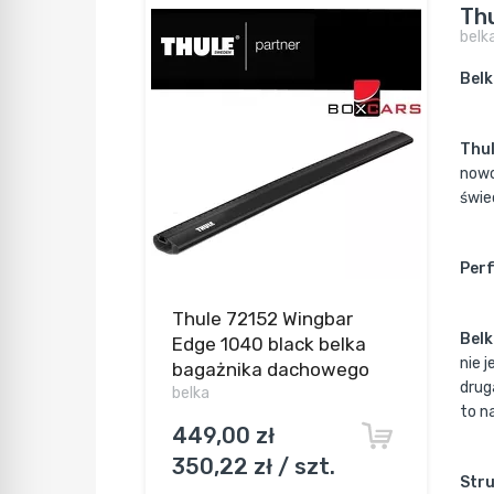
Th
belk
Belk
Thu
nowo
świe
Perf
Thule 72152 Wingbar
Belk
Edge 1040 black belka
nie 
bagażnika dachowego
drug
belka
to n
449,00 zł
350,22 zł / szt.
Stru