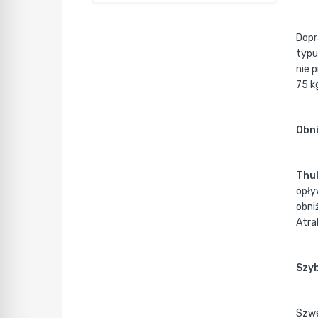
Dop
typu
nie 
75 k
Obni
Thul
opły
obni
Atra
Szyb
Szwe