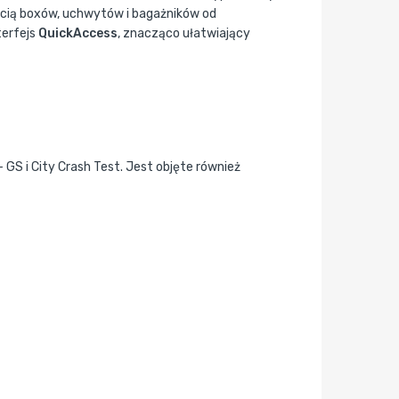
ścią boxów, uchwytów i bagażników od
terfejs
QuickAccess
, znacząco ułatwiający
GS i City Crash Test. Jest objęte również