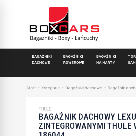
BAGAŻNIKI
BAGAŻNIKI
BAGAŻNIKI
TOR
DACHOWE
ROWEROWE
NA NARTY
SAM
Start
Kategorie
Bagażniki dachowe
Bagażnik dacho
THULE
BAGAŻNIK DACHOWY LEXUS
ZINTEGROWANYMI THULE W
186044