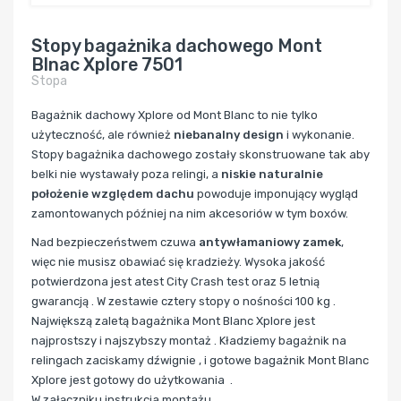
Stopy bagażnika dachowego Mont
Blnac Xplore 7501
Stopa
Bagażnik dachowy Xplore od Mont Blanc to nie tylko
użyteczność, ale również
niebanalny design
i wykonanie.
Stopy bagażnika dachowego zostały skonstruowane tak aby
belki nie wystawały poza relingi, a
niskie naturalnie
położenie względem dachu
powoduje imponujący wygląd
zamontowanych później na nim akcesoriów w tym boxów.
Nad bezpieczeństwem czuwa
antywłamaniowy zamek
,
więc nie musisz obawiać się kradzieży. Wysoka jakość
potwierdzona jest atest City Crash test oraz 5 letnią
gwarancją . W zestawie cztery stopy o nośności 100 kg .
Największą zaletą bagażnika Mont Blanc Xplore jest
najprostszy i najszybszy montaż . Kładziemy bagażnik na
relingach zaciskamy dźwignie , i gotowe bagażnik Mont Blanc
Xplore jest gotowy do użytkowania .
W załączniku instrukcja montażu