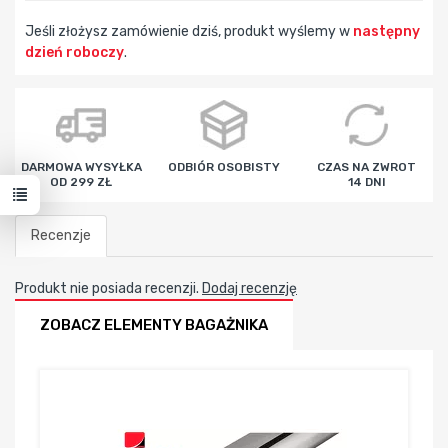
Jeśli złożysz zamówienie dziś, produkt wyślemy w
następny
dzień roboczy
.
godz
min
sek
DARMOWA WYSYŁKA
ODBIÓR OSOBISTY
CZAS NA ZWROT
OD 299 ZŁ
14 DNI
Recenzje
Produkt nie posiada recenzji.
Dodaj recenzję
ZOBACZ ELEMENTY BAGAŻNIKA