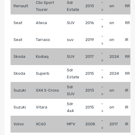
Clio Sport
5dr
-
Renault
2013
on
RR
Tourer
Estate
>
-
Seat
Ateca
SUV
2016
on
RR
>
-
Seat
Tarraco
suv
2019
on
IR
>
-
Skoda
Kodiaq
SUV
2017
2024
RR
>
5dr
-
Skoda
Superb
2015
2024
RR
Estate
>
5dr
-
Suzuki
SX4 S-Cross
2013
on
IR
SUV
>
5dr
-
Suzuki
Vitara
2015
on
IR
4x4
>
-
Volvo
XC60
MPV
2008
2017
IR
>