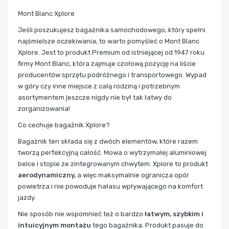
Mont Blanc Xplore
Jeśli poszukujesz bagażnika samochodowego, który spełni
najśmielsze oczekiwania, to warto pomyśleć o Mont Blanc
Xplore. Jest to produkt Premium od istniejącej od 1947 roku
firmy Mont Blanc, która zajmuje czołową pozycję na liście
producentów sprzętu podróżnego i transportowego. Wypad
w góry czy inne miejsce z całą rodziną i potrzebnym
asortymentem jeszcze nigdy nie był tak łatwy do
zorganizowania!
Co cechuje bagażnik Xplore?
Bagażnik ten składa się z dwóch elementów, które razem
tworzą perfekcyjną całość. Mowa o wytrzymałej aluminiowej
belce i stopie ze zintegrowanym chwytem. Xplore to produkt
aerodynamiczny,
a więc maksymalnie ogranicza opór
powietrza i nie powoduje hałasu wpływającego na komfort
jazdy.
Nie sposób nie wspomnieć też o bardzo
łatwym, szybkim i
intuicyjnym montażu
tego bagażnika. Produkt pasuje do