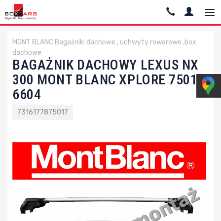
MONT BLANC Bagażniki dachowe , uchwyty rowerowe ,box
dachowe
BAGAŻNIK DACHOWY LEXUS NX
300 MONT BLANC XPLORE 7501-
6604
7316177875017