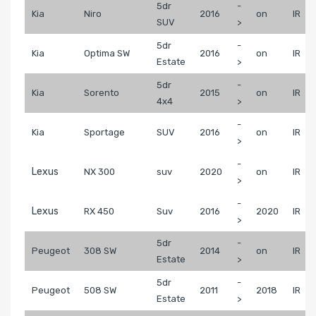
5dr
-
Kia
Niro
2016
on
IR
SUV
>
5dr
-
Kia
Optima SW
2016
on
IR
Estate
>
5dr
-
Kia
Sorento
2015
on
IR
4x4
>
-
Kia
Sportage
SUV
2016
on
IR
>
-
Lexus
NX 300
suv
2020
on
IR
>
-
Lexus
RX 450
Suv
2016
2020
IR
>
5dr
-
Peugeot
308 SW
2014
on
IR
Estate
>
5dr
-
Peugeot
508 SW
2011
2018
IR
Estate
>