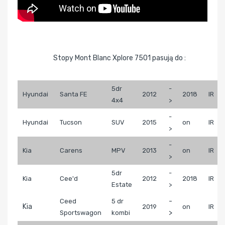
Stopy Mont Blanc Xplore 7501 pasują do :
5dr
-
Hyundai
Santa FE
2012
2018
IR
4x4
>
-
Hyundai
Tucson
SUV
2015
on
IR
>
-
Kia
Carens
MPV
2013
on
IR
>
5dr
-
Kia
Cee'd
2012
2018
IR
Estate
>
-
Ceed
5 dr
Kia
2019
on
IR
>
Sportswagon
kombi