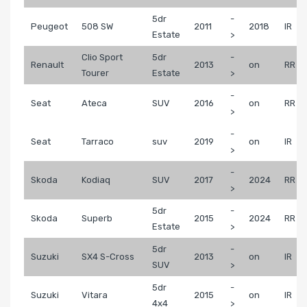
5dr
-
Peugeot
508 SW
2011
2018
IR
Estate
>
Clio Sport
5dr
-
Renault
2013
on
RR
Tourer
Estate
>
-
Seat
Ateca
SUV
2016
on
RR
>
-
Seat
Tarraco
suv
2019
on
IR
>
-
Skoda
Kodiaq
SUV
2017
2024
RR
>
5dr
-
Skoda
Superb
2015
2024
RR
Estate
>
5dr
-
Suzuki
SX4 S-Cross
2013
on
IR
SUV
>
5dr
-
Suzuki
Vitara
2015
on
IR
4x4
>