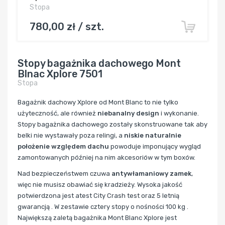
Stopa
780,00 zł / szt.
Stopy bagażnika dachowego Mont
Blnac Xplore 7501
Stopa
Bagażnik dachowy Xplore od Mont Blanc to nie tylko
użyteczność, ale również
niebanalny design
i wykonanie.
Stopy bagażnika dachowego zostały skonstruowane tak aby
belki nie wystawały poza relingi, a
niskie naturalnie
położenie względem dachu
powoduje imponujący wygląd
zamontowanych później na nim akcesoriów w tym boxów.
Nad bezpieczeństwem czuwa
antywłamaniowy zamek
,
więc nie musisz obawiać się kradzieży. Wysoka jakość
potwierdzona jest atest City Crash test oraz 5 letnią
gwarancją . W zestawie cztery stopy o nośności 100 kg .
Największą zaletą bagażnika Mont Blanc Xplore jest