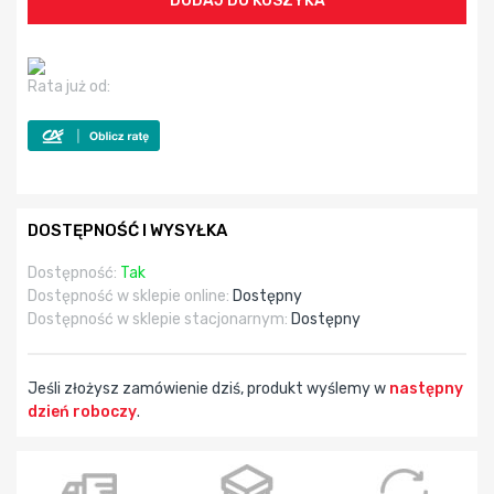
Rata już od:
DOSTĘPNOŚĆ I WYSYŁKA
Dostępność:
Tak
Dostępność w sklepie online:
Dostępny
Dostępność w sklepie stacjonarnym:
Dostępny
Jeśli złożysz zamówienie dziś, produkt wyślemy w
następny
dzień roboczy
.
godz
min
sek