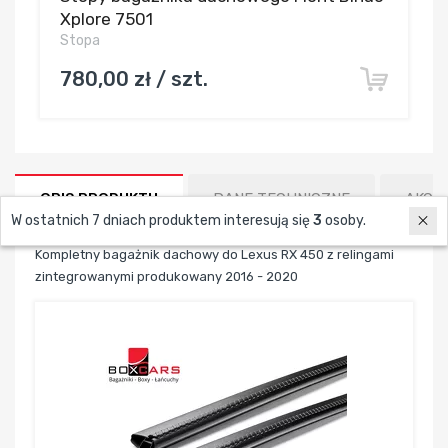
Xplore 7501
Stopa
780,00 zł / szt.
OPIS PRODUKTU
DANE TECHNICZNE
AKCE
W ostatnich 7 dniach produktem interesują się
3
osoby.
Kompletny bagażnik dachowy do Lexus RX 450 z relingami
zintegrowanymi produkowany 2016 - 2020