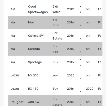
-
Ceed
5 dr
Kia
2019
on
IR
>
Sportswagon
kombi
5dr
-
Kia
Niro
2016
on
IR
SUV
>
5dr
-
Kia
Optima SW
2016
on
IR
Estate
>
5dr
-
Kia
Sorento
2015
on
IR
4x4
>
-
Kia
Sportage
SUV
2016
on
IR
>
-
Lexus
NX 300
suv
2020
on
IR
>
-
Lexus
RX 450
Suv
2016
2020
IR
>
5dr
-
Peugeot
308 SW
2014
on
IR
Estate
>