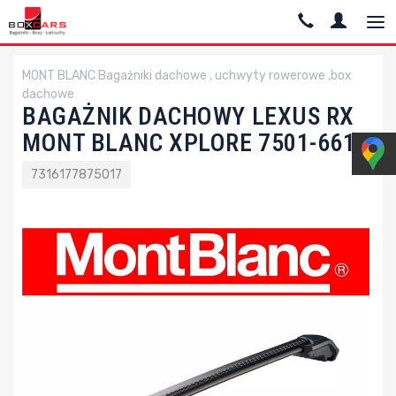
MONT BLANC Bagażniki dachowe , uchwyty rowerowe ,box
dachowe
BAGAŻNIK DACHOWY LEXUS RX
MONT BLANC XPLORE 7501-6615
7316177875017