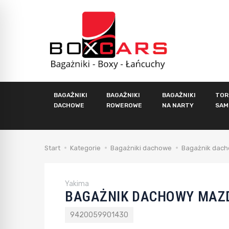
BAGAŻNIKI
BAGAŻNIKI
BAGAŻNIKI
TOR
DACHOWE
ROWEROWE
NA NARTY
SAM
Start
Kategorie
Bagażniki dachowe
Bagażnik dach
Yakima
BAGAŻNIK DACHOWY MAZD
9420059901430