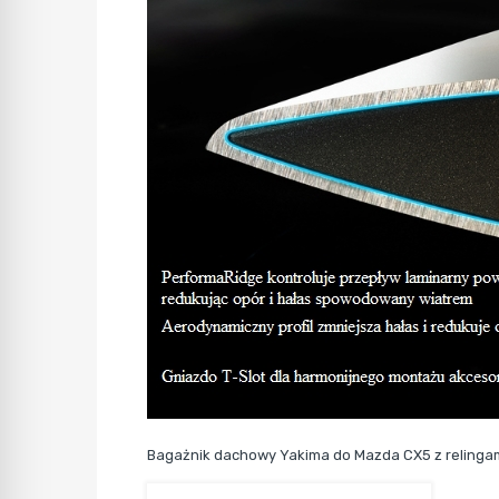
Bagażnik dachowy Yakima do Mazda CX5 z relinga