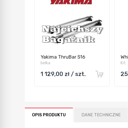
W ostatnich 7 dniach produktem interesują się
3
osoby.
Yakima ThruBar S16
Whi
belka
Kit
1 129,00 zł / szt.
25
OPIS PRODUKTU
DANE TECHNICZNE