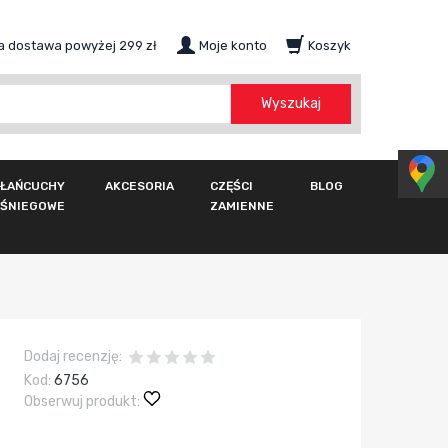
 dostawa powyżej 299 zł
Moje konto
Koszyk
szukaj
Wyszukaj
ŁAŃCUCHY
AKCESORIA
CZĘŚCI
BLOG
ŚNIEGOWE
ZAMIENNE
Dodaj recenzję:
Kod:
6756
Obserwuj produkt: