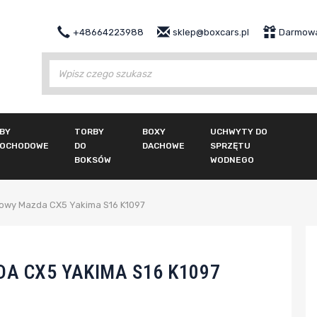
+48664223988
sklep@boxcars.pl
Darmowa
Wy
BY
TORBY
BOXY
UCHWYTY DO
OCHODOWE
DO
DACHOWE
SPRZĘTU
BOKSÓW
WODNEGO
owy Mazda CX5 Yakima S16 K1097
A CX5 YAKIMA S16 K1097