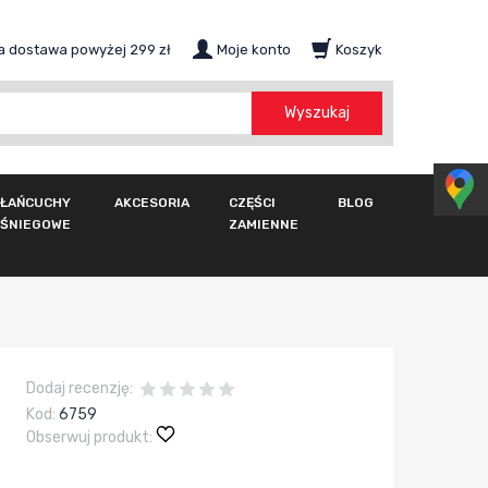
 dostawa powyżej 299 zł
Moje konto
Koszyk
szukaj
Wyszukaj
ŁAŃCUCHY
AKCESORIA
CZĘŚCI
BLOG
ŚNIEGOWE
ZAMIENNE
Dodaj recenzję:
Kod:
6759
Obserwuj produkt: