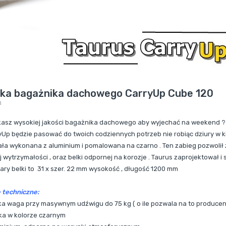
lka bagażnika dachowego CarryUp Cube 120
a
asz wysokiej jakości bagażnika dachowego aby wyjechać na weekend ? ,
yUp będzie pasować do twoich codziennych potrzeb nie robiąc dziury w kie
ała wykonana z aluminium i pomalowana na czarno . Ten zabieg pozwol
j wytrzymałości , oraz belki odpornej na korozje . Taurus zaprojektował 
ary belki to
31 x szer. 22 mm wysokość , długość 1200 mm
 techniczne:
ka waga przy masywnym udźwigu do 75 kg ( o ile pozwala na to produce
lka w kolorze czarnym