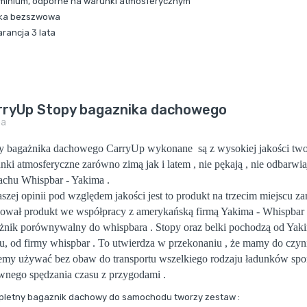
uminium, odporne na warunki atmosferycznym
lka
bezszwowa
arancja 3 lata
rryUp Stopy bagaznika dachowego
pa
y bagażnika dachowego CarryUp wykonane są z wysokiej jakości tw
nki atmosferyczne zarówno zimą jak i latem , nie pękają , nie odbarwi
achu Whispbar - Yakima .
szej opinii pod względem jakości jest to produkt na trzecim miejscu z
ował produkt we współpracy z amerykańską firmą Yakima - Whispbar i 
żnik porównywalny do whispbara . Stopy oraz belki pochodzą od Ya
u, od firmy whispbar . To utwierdza w przekonaniu , że mamy do czyni
my używać bez obaw do transportu wszelkiego rodzaju ładunków spor
wnego spędzania czasu z przygodami .
letny bagaznik dachowy do samochodu tworzy zestaw :