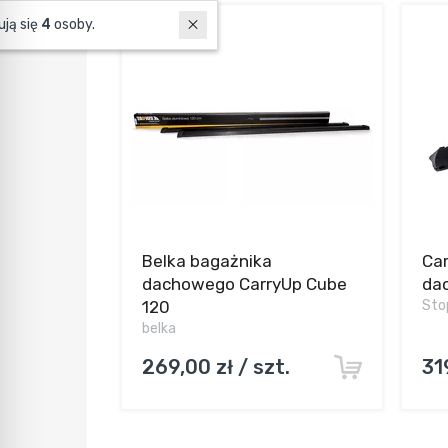
W ostatnich 7 dniach produktem interesują się
4
osoby.
Belka bagażnika
Ca
dachowego CarryUp Cube
da
120
Sto
belka
269,00 zł / szt.
31