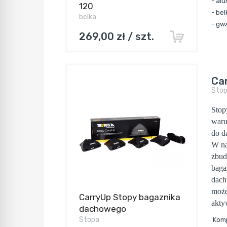
- al
120
- be
belka
- gw
269,00 zł / szt.
Ca
Sto
Stop
waru
do d
W na
zbud
baga
dach
może
CarryUp Stopy bagaznika
akty
dachowego
Stopa
Komp