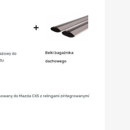
+
Belki bagażnika
tażowy do
du
dachowego
sowany do Mazda CX5 z relingami zintegrowanymi