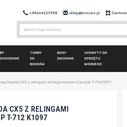
+48664223988
sklep@boxcars.pl
Darmowa
Wy
BY
TORBY
BOXY
UCHWYTY DO
OCHODOWE
DO
DACHOWE
SPRZĘTU
BOKSÓW
WODNEGO
owy Mazda CX5 z relingami zintegrowanymi CarryUp T-712 K1097
A CX5 Z RELINGAMI
 T-712 K1097