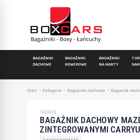
BAGAŻNIKI
BAGAŻNIKI
BAGAŻNIKI
TOR
DACHOWE
ROWEROWE
NA NARTY
SAM
Start
Kategorie
Bagażniki dachowe
Bagażnik dach
TAURUS
BAGAŻNIK DACHOWY MAZD
ZINTEGROWANYMI CARRYUP