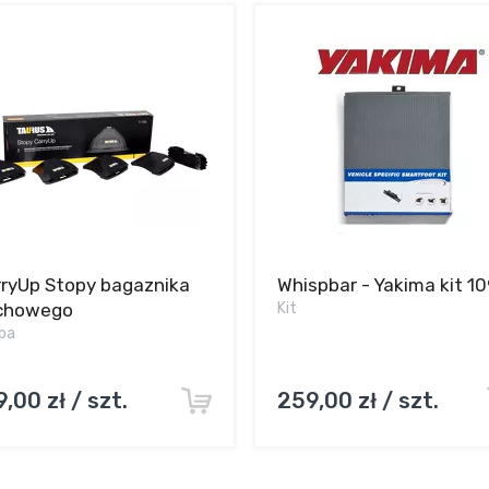
rryUp Stopy bagaznika
Whispbar - Yakima kit 1
chowego
Kit
pa
9,00 zł / szt.
259,00 zł / szt.