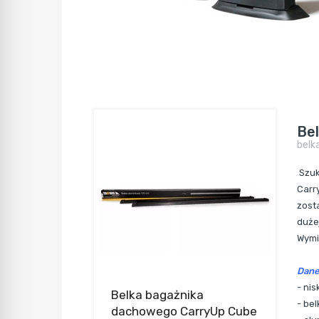
Be
belk
Szuk
Carr
zost
duże
Wymi
Dane
-
nis
Belka bagażnika
- be
dachowego CarryUp Cube