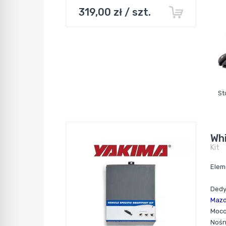
319,00 zł / szt.
St
Whi
Kit
Elem
Dedy
Mazd
Moco
Nośn