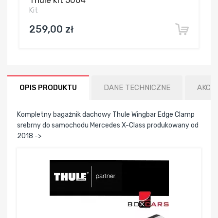
Thule kit 5004
Kit
259,00 zł
OPIS PRODUKTU
DANE TECHNICZNE
AKCE
Kompletny bagażnik dachowy Thule Wingbar Edge Clamp
srebrny do samochodu Mercedes X-Class produkowany od
2018 ->