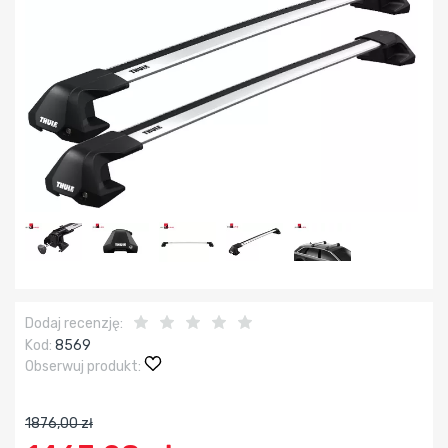
Dodaj recenzję:
Kod:
8569
Obserwuj produkt:
1876,00 zł