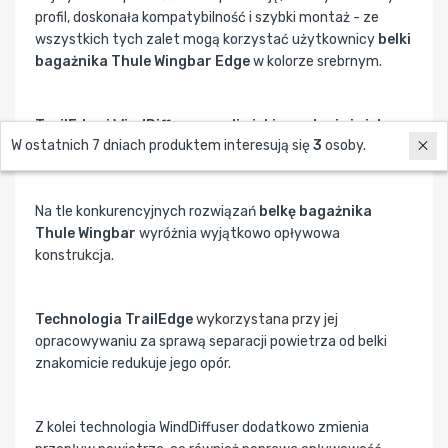
profil, doskonała kompatybilność i szybki montaż - ze
wszystkich tych zalet mogą korzystać użytkownicy
belki
bagażnika Thule Wingbar Edge
w kolorze srebrnym.
TrailEdge i WindDiffuser, czyli niskie spalanie i cicha
W ostatnich 7 dniach produktem interesują się
3
osoby.
jazda!
Na tle konkurencyjnych rozwiązań
belkę bagażnika
Thule Wingbar
wyróżnia wyjątkowo opływowa
konstrukcja.
Technologia TrailEdge
wykorzystana przy jej
opracowywaniu za sprawą separacji powietrza od belki
znakomicie redukuje jego opór.
Z kolei technologia WindDiffuser dodatkowo zmienia