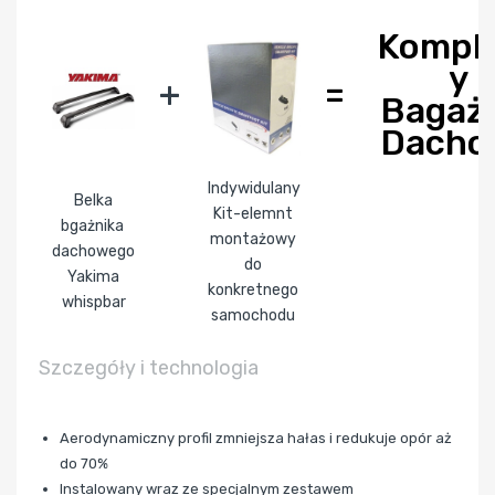
Kompl
y
+
=
Bagaż
Dacho
Indywidulany
Belka
Kit-elemnt
bgażnika
montażowy
dachowego
do
Yakima
konkretnego
whispbar
samochodu
Szczegóły i technologia
Aerodynamiczny profil zmniejsza hałas i redukuje opór aż
do 70%
Instalowany wraz ze specjalnym zestawem