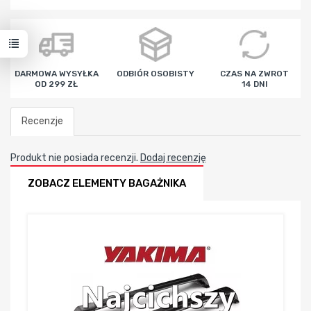
godz
min
sek
DARMOWA WYSYŁKA
ODBIÓR OSOBISTY
CZAS NA ZWROT
OD 299 ZŁ
14 DNI
Recenzje
Produkt nie posiada recenzji.
Dodaj recenzję
ZOBACZ ELEMENTY BAGAŻNIKA