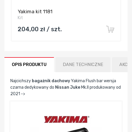
Yakima kit 1181
Kit
204,00 zł / szt.
OPIS PRODUKTU
DANE TECHNICZNE
AKCE
Najcichszy
bagażnik dachowy
Yakima Flush bar wersja
czarna dedykowany do
Nissan Juke
Mk.II produkowany od
2021 ->