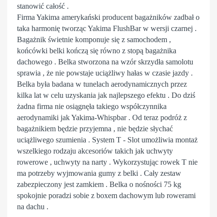
stanowić całość .
Firma Yakima amerykański producent bagażników zadbał o
taka harmonię tworząc Yakima FlushBar w wersji czarnej .
Bagażnik świetnie komponuje się z samochodem ,
końcówki belki kończą się równo z stopą bagażnika
dachowego . Belka stworzona na wzór skrzydła samolotu
sprawia , że nie powstaje uciążliwy hałas w czasie jazdy .
Belka była badana w tunelach aerodynamicznych przez
kilka lat w celu uzyskania jak najlepszego efektu . Do dziś
żadna firma nie osiągnęła takiego współczynnika
aerodynamiki jak Yakima-Whispbar . Od teraz podróż z
bagażnikiem będzie przyjemna , nie będzie słychać
uciążliwego szumienia . System T - Slot umożliwia montaż
wszelkiego rodzaju akcesoriów takich jak uchwyty
rowerowe , uchwyty na narty . Wykorzystując rowek T nie
ma potrzeby wyjmowania gumy z belki . Cały zestaw
zabezpieczony jest zamkiem . Belka o nośności 75 kg
spokojnie poradzi sobie z boxem dachowym lub rowerami
na dachu .