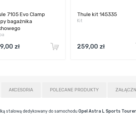
ule 7105 Evo Clamp
Thule kit 145335
opy bagażnika
Kit
chowego
pa
9,00 zł
259,00 zł
AKCESORIA
POLECANE PRODUKTY
ZAŁĄCZN
elką stalową dedykowany do samochodu
Opel Astra L Sports Tourer