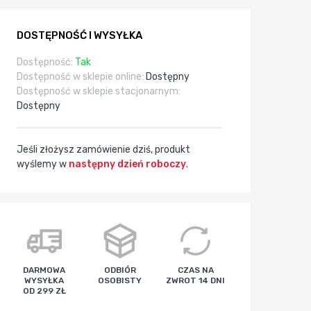
DOSTĘPNOŚĆ I WYSYŁKA
Dostępność:
Tak
Dostępność w sklepie online:
Dostępny
Dostępność w sklepie stacjonarnym:
Dostępny
Jeśli złożysz zamówienie dziś, produkt
wyślemy w
następny dzień roboczy
.
godz
min
sek
DARMOWA
ODBIÓR
CZAS NA
WYSYŁKA
OSOBISTY
ZWROT 14 DNI
OD 299 ZŁ