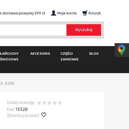
 dostawa powyżej 299 zł
Moje konto
Koszyk
szukaj
Wyszukaj
ŁAŃCUCHY
AKCESORIA
CZĘŚCI
BLOG
ŚNIEGOWE
ZAMIENNE
23 -5335
Dodaj recenzję:
Kod:
13328
Obserwuj produkt: