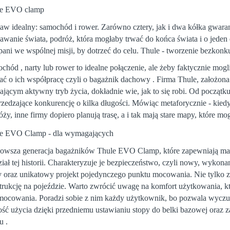
le EVO clamp
aw idealny: samochód i rower. Zarówno cztery, jak i dwa kółka gwar
awanie świata, podróż, która mogłaby trwać do końca świata i o jeden d
ani we wspólnej misji, by dotrzeć do celu. Thule - tworzenie bezkon
chód , narty lub rower to idealne połączenie, ale żeby faktycznie m
ać o ich współpracę czyli o bagażnik dachowy . Firma Thule, założo
ającym aktywny tryb życia, dokładnie wie, jak to się robi. Od początk
zedzające konkurencję o kilka długości. Mówiąc metaforycznie - kiedy
óży, inne firmy dopiero planują trasę, a i tak mają stare mapy, które
e EVO Clamp - dla wymagających
owsza generacja bagażników
Thule
EVO Clamp, które zapewniają mak
ział tej historii. Charakteryzuje je bezpieczeństwo, czyli nowy, wykona
y oraz unikatowy projekt pojedynczego punktu mocowania. Nie tylko za
trukcję na pojeździe. Warto zwrócić uwagę na komfort użytkowania, kt
 mocowania. Poradzi sobie z nim każdy użytkownik, bo pozwala wyczu
ość użycia dzięki przedniemu ustawianiu stopy do belki bazowej oraz 
u .