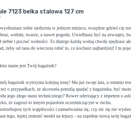
le 7123 belka stalowa 127 cm
a
wyobrażasz sobie siedzenia w jednym miejscu, wszędzie gdzieś cię nosi.
obraz, widoki, twarze, a nawet pogoda. Uwielbiasz być na zewnątrz, bo 
d siebie i poczuć wolności. To dlatego każdą wolną chwilę spędzasz akt
d, żeby od rana do wieczora robić to, co kochasz najbardziej! I tu po
kim stanie jest Twój bagażnik?
 mój
bagażnik
wytrzyma kolejną trasę? Ma już swoje lata, a ostatnio tr
cież o przypadkach, że akcesoria potrafią spadać z bagażnika, być mo
du jego złego stanu technicznego? Rower uderzający z impetem o asfalt
zyko, że zagrozi to innym pojazdom uczestniczącym w ruchu.
potrzebujesz tych wątpliwości i zamartwiania się, czy nic się nie wyda
ast tego, lepiej zmienić model na lepszy - na zupełnie nową serię bag