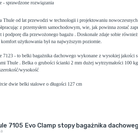
e - sprawdzone rozwiązania
a Thule od lat przewodzi w technologii i projektowaniu nowoczesnych 
łpracując z przemysłem samochodowym, wie, jak powinna zostać zapr
t i podporę dla przewożonego bagażu . Doskonale zdaje sobie również 
 komfort użytkowania był na najwyższym poziomie.
e 7123 - to belki bagażnika dachowego wykonane z wysokiej jakości st
ami Thule . Belka o grubości ścianki 2 mm dużej wytrzymałości 100 kg .
zerokość/wysokość
rcie dwie belki stalowe o długości 127 cm
ule 7105 Evo Clamp stopy bagażnika dachowe
pa