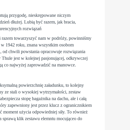
antują przygodę, nieskrępowane niczym
zień dłużej. Lubią być razem, jak bracia,
kurencyjnych rozwiązań
ogli razem towarzyszyć nam w podróży, powinniśmy
na w 1942 roku, znana wszystkim osobom
u, od chwili powstania opracowuje rozwiązania
 Thule jest w kolejnej pasjonującej, odkrywczej
 mogą co najwyżej zaprowadzić na manowce.
symalną powierzchnię załadunku, to kolejny
ny ze stali o wysokiej wytrzymałości, zestaw
bezpiecza stopę bagażnika na dachu, ale i całą
óry zapewniony jest przez klucz z ogranicznikiem
ć moment użycia odpowiedniej siły. To również
za sprawą klik zestawu elemntu mocująceo do