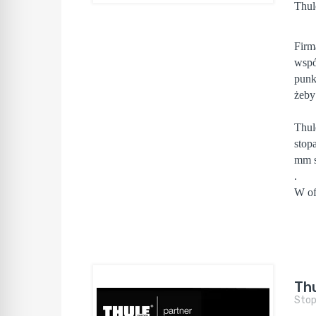
Thul
Firm
wspó
punk
żeby
Thul
stop
mm s
.
W of
Th
Sto