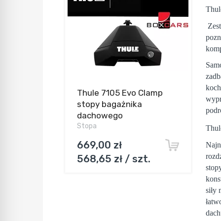
Thu
Zest
pozn
komp
Samo
zadb
koch
Thule 7105 Evo Clamp
wypr
stopy bagażnika
podr
dachowego
Stopa
Thul
669,00 zł
Najn
rozd
568,65 zł / szt.
stop
kons
siły
łatw
dach