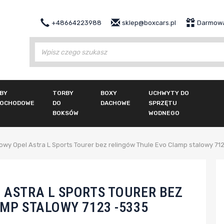
+48664223988
sklep@boxcars.pl
Darmowa
Wy
BY
TORBY
BOXY
UCHWYTY DO
OCHODOWE
DO
DACHOWE
SPRZĘTU
BOKSÓW
WODNEGO
wy Opel Astra L Sports Tourer bez relingów Thule Evo Clamp stalowy 71
 ASTRA L SPORTS TOURER BEZ
MP STALOWY 7123 -5335