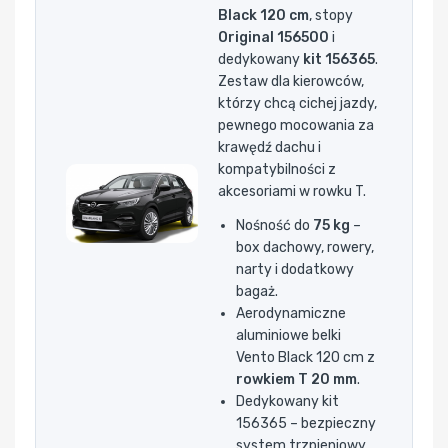
Black 120 cm
, stopy
Original 156500
i
dedykowany
kit 156365
.
Zestaw dla kierowców,
którzy chcą cichej jazdy,
pewnego mocowania za
krawędź dachu i
kompatybilności z
akcesoriami w rowku T.
Nośność do
75 kg
–
box dachowy, rowery,
narty i dodatkowy
bagaż.
Aerodynamiczne
aluminiowe belki
Vento Black 120 cm z
rowkiem T 20 mm
.
Dedykowany kit
156365 – bezpieczny
system trzpieniowy