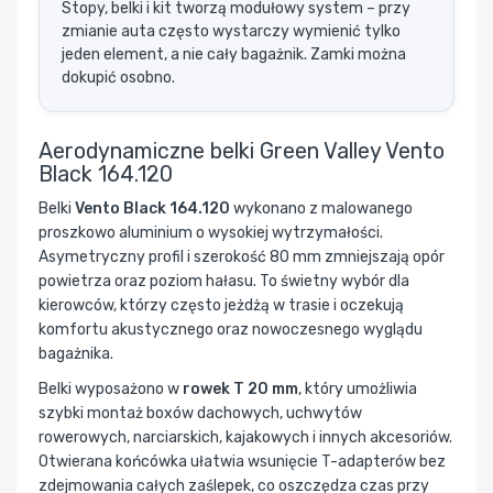
Stopy, belki i kit tworzą modułowy system – przy
zmianie auta często wystarczy wymienić tylko
jeden element, a nie cały bagażnik. Zamki można
dokupić osobno.
Aerodynamiczne belki Green Valley Vento
Black 164.120
Belki
Vento Black 164.120
wykonano z malowanego
proszkowo aluminium o wysokiej wytrzymałości.
Asymetryczny profil i szerokość 80 mm zmniejszają opór
powietrza oraz poziom hałasu. To świetny wybór dla
kierowców, którzy często jeżdżą w trasie i oczekują
komfortu akustycznego oraz nowoczesnego wyglądu
bagażnika.
Belki wyposażono w
rowek T 20 mm
, który umożliwia
szybki montaż boxów dachowych, uchwytów
rowerowych, narciarskich, kajakowych i innych akcesoriów.
Otwierana końcówka ułatwia wsunięcie T-adapterów bez
zdejmowania całych zaślepek, co oszczędza czas przy