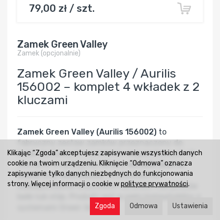
79,00 zł / szt.
Zamek Green Valley
Zamek (opcjonalnie)
Zamek Green Valley / Aurilis
156002 – komplet 4 wkładek z 2
kluczami
Zamek Green Valley (Aurilis 156002)
to
fabryczny zestaw zamków przeznaczony do
Klikając “Zgoda” akceptujesz zapisywanie wszystkich danych
belek dachowych i systemów bagażnikowych. W
cookie na twoim urządzeniu. Kliknięcie “Odmowa” oznacza
zestawie znajdują się
cztery wkładki (barrel
zapisywanie tylko danych niezbędnych do funkcjonowania
locks)
oraz
dwa klucze
, co pozwala na
strony. Więcej informacji o cookie w
polityce prywatności
.
zabezpieczenie wszystkich czterech narożników
belki lub stóp. Produkt jest w pełni kompatybilny z
Zgoda
Odmowa
Ustawienia
systemami Green Valley .