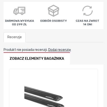
godz
min
sek
DARMOWA WYSYŁKA
ODBIÓR OSOBISTY
CZAS NA ZWROT
OD 299 ZŁ
14 DNI
Recenzje
Produkt nie posiada recenzji.
Dodaj recenzję
ZOBACZ ELEMENTY BAGAŻNIKA