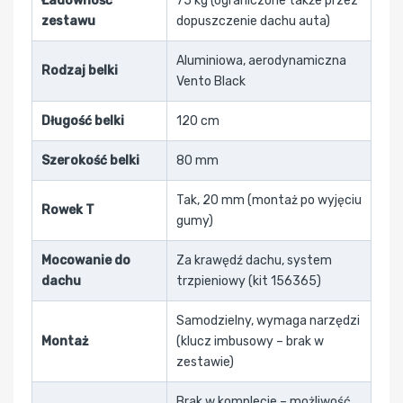
Ładowność
75 kg (ograniczone także przez
zestawu
dopuszczenie dachu auta)
Aluminiowa, aerodynamiczna
Rodzaj belki
Vento Black
Długość belki
120 cm
Szerokość belki
80 mm
Tak, 20 mm (montaż po wyjęciu
Rowek T
gumy)
Mocowanie do
Za krawędź dachu, system
dachu
trzpieniowy (kit 156365)
Samodzielny, wymaga narzędzi
Montaż
(klucz imbusowy – brak w
zestawie)
Brak w komplecie – możliwość