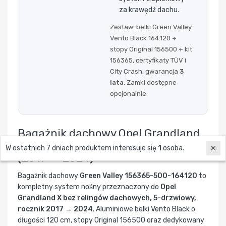
za krawędź dachu.
Zestaw: belki Green Valley
Vento Black 164.120 +
stopy Original 156500 + kit
156365, certyfikaty TÜV i
City Crash, gwarancja
3
lata
. Zamki dostępne
opcjonalnie.
Bagażnik dachowy Opel Grandland
X Green Valley 156365-500-164120
W ostatnich 7 dniach produktem interesuje się
1
osoba.
(2017 → 2024)
Bagażnik dachowy
Green Valley 156365-500-164120
to
kompletny system nośny przeznaczony do
Opel
Grandland X bez relingów dachowych, 5-drzwiowy,
rocznik 2017 → 2024
. Aluminiowe belki Vento Black o
długości 120 cm, stopy Original 156500 oraz dedykowany