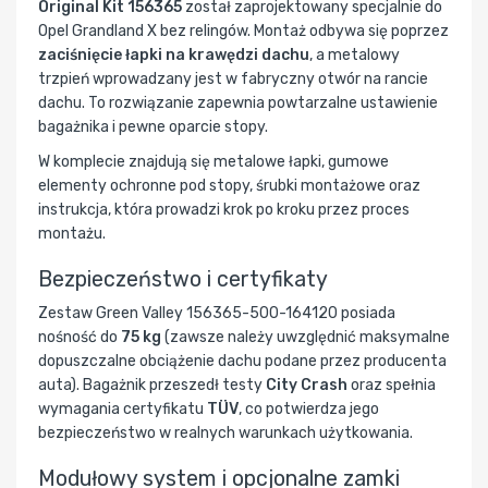
Original Kit 156365
został zaprojektowany specjalnie do
Opel Grandland X bez relingów. Montaż odbywa się poprzez
zaciśnięcie łapki na krawędzi dachu
, a metalowy
trzpień wprowadzany jest w fabryczny otwór na rancie
dachu. To rozwiązanie zapewnia powtarzalne ustawienie
bagażnika i pewne oparcie stopy.
W komplecie znajdują się metalowe łapki, gumowe
elementy ochronne pod stopy, śrubki montażowe oraz
instrukcja, która prowadzi krok po kroku przez proces
montażu.
Bezpieczeństwo i certyfikaty
Zestaw Green Valley 156365-500-164120 posiada
nośność do
75 kg
(zawsze należy uwzględnić maksymalne
dopuszczalne obciążenie dachu podane przez producenta
auta). Bagażnik przeszedł testy
City Crash
oraz spełnia
wymagania certyfikatu
TÜV
, co potwierdza jego
bezpieczeństwo w realnych warunkach użytkowania.
Modułowy system i opcjonalne zamki