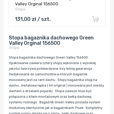
Valley Orginal 156500
Stopa
131,00 zł / szt.
Stopa bagażnika dachowego Green
Valley Orginal 156500
Stopa
Stopa bagażnika dachowego Green Valley 156500 .
Opakowanie zawiera cztery stopy wykonane z wysokiej
jakości tworzywa potwierdzone trzy letnią gwarancja .
Dedykowane do samochodów w których bagażnik
mocowany jest za rant dachu . Stopy bagażnika stoją na
dachu , metalowa łapka ( kit original ) mocowana jest miedzy
dachem a drzwiami pojazdu . Stopa zawsze musi być
połączona z kitem montażowym oraz belką dachową
systemu nośnego . Bagażnik Green Valley posiada system
modułowy identycznie jak w bagażnikach Thule . Kompletny
system nośny składa się z stopy , belki dachowej oraz