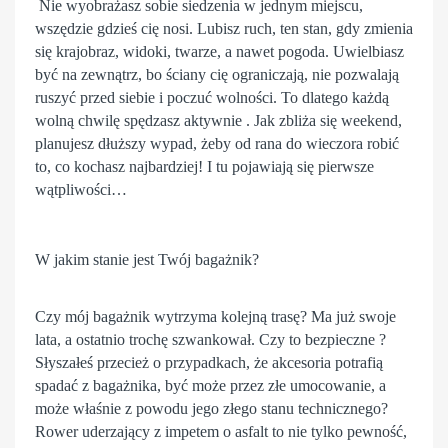
Nie wyobrażasz sobie siedzenia w jednym miejscu,
wszędzie gdzieś cię nosi. Lubisz ruch, ten stan, gdy zmienia
się krajobraz, widoki, twarze, a nawet pogoda. Uwielbiasz
być na zewnątrz, bo ściany cię ograniczają, nie pozwalają
ruszyć przed siebie i poczuć wolności. To dlatego każdą
wolną chwilę spędzasz aktywnie . Jak zbliża się weekend,
planujesz dłuższy wypad, żeby od rana do wieczora robić
to, co kochasz najbardziej! I tu pojawiają się pierwsze
wątpliwości…
W jakim stanie jest Twój bagażnik?
Czy mój
bagażnik
wytrzyma kolejną trasę? Ma już swoje
lata, a ostatnio trochę szwankował. Czy to bezpieczne ?
Słyszałeś przecież o przypadkach, że akcesoria potrafią
spadać z bagażnika, być może przez złe umocowanie, a
może właśnie z powodu jego złego stanu technicznego?
Rower uderzający z impetem o asfalt to nie tylko pewność,