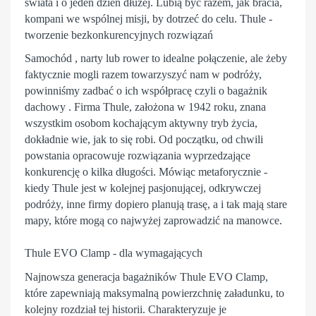
świata i o jeden dzień dłużej. Lubią być razem, jak bracia,
kompani we wspólnej misji, by dotrzeć do celu. Thule -
tworzenie bezkonkurencyjnych rozwiązań
Samochód , narty lub rower to idealne połączenie, ale żeby
faktycznie mogli razem towarzyszyć nam w podróży,
powinniśmy zadbać o ich współpracę czyli o bagażnik
dachowy . Firma Thule, założona w 1942 roku, znana
wszystkim osobom kochającym aktywny tryb życia,
dokładnie wie, jak to się robi. Od początku, od chwili
powstania opracowuje rozwiązania wyprzedzające
konkurencję o kilka długości. Mówiąc metaforycznie -
kiedy Thule jest w kolejnej pasjonującej, odkrywczej
podróży, inne firmy dopiero planują trasę, a i tak mają stare
mapy, które mogą co najwyżej zaprowadzić na manowce.
Thule EVO Clamp - dla wymagających
Najnowsza generacja bagażników
Thule
EVO Clamp,
które zapewniają maksymalną powierzchnię załadunku, to
kolejny rozdział tej historii. Charakteryzuje je