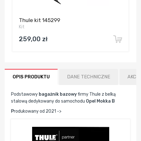
Thule kit 145299
Kit
259,00 zł
OPIS PRODUKTU
DANE TECHNICZNE
AKCE
Podstawowy
bagażnik bazowy
firmy Thule z belką
stalową dedykowany do samochodu
Opel Mokka B
P
rodukowany od 2021 ->