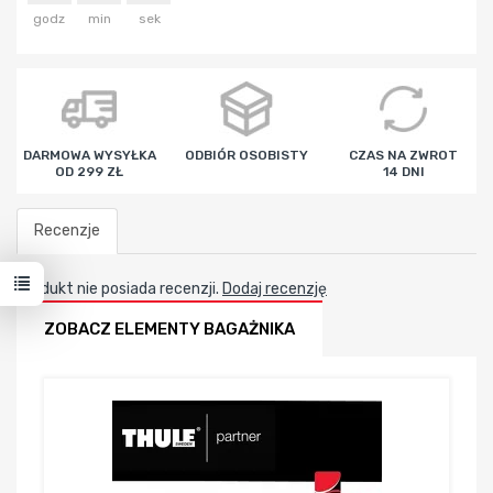
godz
min
sek
DARMOWA WYSYŁKA
ODBIÓR OSOBISTY
CZAS NA ZWROT
OD 299 ZŁ
14 DNI
Recenzje
Produkt nie posiada recenzji.
Dodaj recenzję
ZOBACZ ELEMENTY BAGAŻNIKA