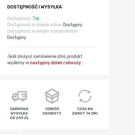
DOSTĘPNOŚĆ I WYSYŁKA
Dostępność:
Tak
Dostępność w sklepie online:
Dostępny
Dostępność w sklepie stacjonarnym:
Dostępny
Jeśli złożysz zamówienie dziś, produkt
wyślemy w
następny dzień roboczy
.
godz
min
sek
DARMOWA
ODBIÓR
CZAS NA
WYSYŁKA
OSOBISTY
ZWROT 14 DNI
OD 299 ZŁ