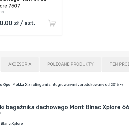
lore 7507
pa
0,00 zł / szt.
AKCESORIA
POLECANE PRODUKTY
TEN PRO
do
Opel Mokka X
z relingami zintegrowanymi , produkowany od 2016 ->
lki bagażnika dachowego Mont Blnac Xplore 6
a
 Blanc Xplore