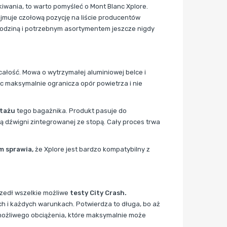
iwania, to warto pomyśleć o Mont Blanc Xplore.
zajmuje czołową pozycję na liście producentów
 rodziną i potrzebnym asortymentem jeszcze nigdy
całość. Mowa o wytrzymałej aluminiowej belce i
ęc maksymalnie ogranicza opór powietrza i nie
ntażu
tego bagażnika. Produkt pasuje do
 dźwigni zintegrowanej ze stopą. Cały proces trwa
m sprawia,
że Xplore jest bardzo kompatybilny z
zedł wszelkie możliwe
testy City Crash.
ch i każdych warunkach. Potwierdza to długa, bo aż
możliwego obciążenia, które maksymalnie może