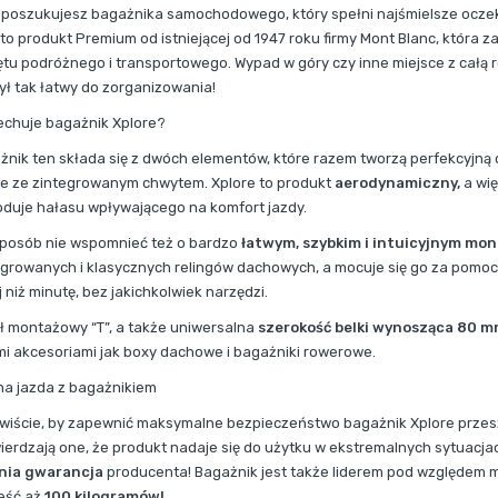
i poszukujesz bagażnika samochodowego, który spełni najśmielsze oczek
 to produkt Premium od istniejącej od 1947 roku firmy Mont Blanc, która 
ętu podróżnego i transportowego. Wypad w góry czy inne miejsce z całą
był tak łatwy do zorganizowania!
echuje bagażnik Xplore?
żnik ten składa się z dwóch elementów, które razem tworzą perfekcyjną 
ie ze zintegrowanym chwytem. Xplore to produkt
aerodynamiczny,
a wi
duje hałasu wpływającego na komfort jazdy.
sposób nie wspomnieć też o bardzo
łatwym, szybkim i intuicyjnym mo
egrowanych i klasycznych relingów dachowych, a mocuje się go za pomocą
 niż minutę, bez jakichkolwiek narzędzi.
ł montażowy “T”, a także uniwersalna
szerokość belki wynosząca 80 m
mi akcesoriami jak boxy dachowe i bagażniki rowerowe.
a jazda z bagażnikiem
wiście, by zapewnić maksymalne bezpieczeństwo bagażnik Xplore przes
ierdzają one, że produkt nadaje się do użytku w ekstremalnych sytuacja
tnia gwarancja
producenta! Bagażnik jest także liderem pod względem 
eść aż
100 kilogramów!