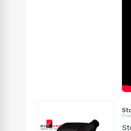
St
Sto
St