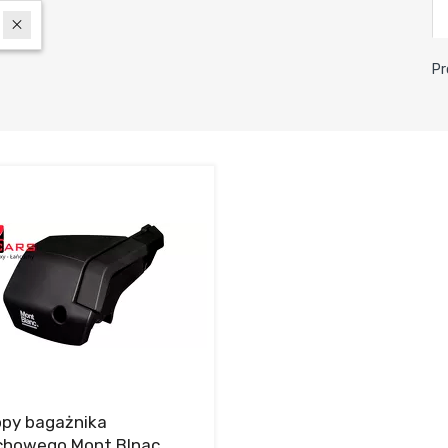
Pr
opy bagażnika
chowego Mont Blnac