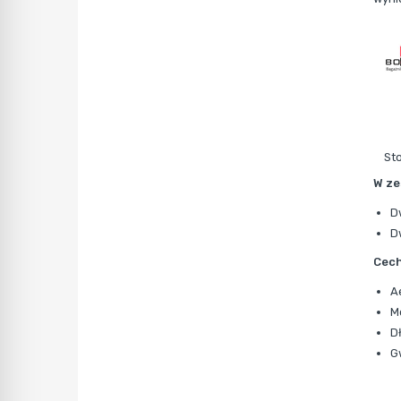
St
W ze
D
D
Cech
A
M
D
G