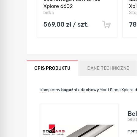
Xplore 6602
Xp
belka
Sto
569,00 zł / szt.
78
OPIS PRODUKTU
DANE TECHNICZNE
Kompletny
bagażnik dachowy
Mont Blanc Xplore 
Be
belk
Mont