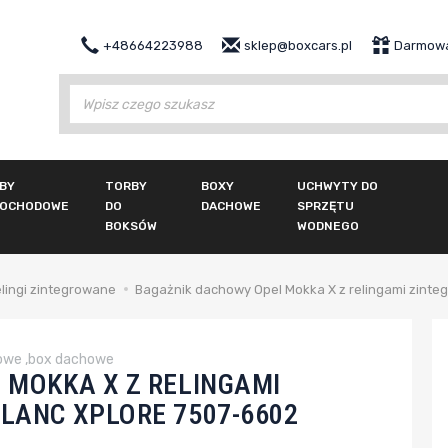
+48664223988
sklep@boxcars.pl
Darmowa
Wy
BY
TORBY
BOXY
UCHWYTY DO
OCHODOWE
DO
DACHOWE
SPRZĘTU
BOKSÓW
WODNEGO
elingi zintegrowane
Bagażnik dachowy Opel Mokka X z relingami zinte
owe ,box dachowe
 MOKKA X Z RELINGAMI
LANC XPLORE 7507-6602