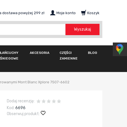
 dostawa powyżej 299 zł
Moje konto
Koszyk
szukaj
Wyszukaj
ŁAŃCUCHY
AKCESORIA
CZĘŚCI
BLOG
ŚNIEGOWE
ZAMIENNE
growanymi Mont Blanc Xplore 7507-6602
Dodaj recenzję:
Kod:
6696
Obserwuj produkt: