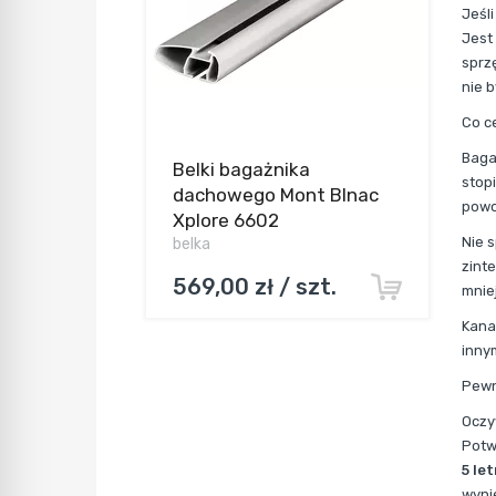
Jeśl
Jest
sprz
nie 
Co c
Baga
Belki bagażnika
stop
dachowego Mont Blnac
powo
Xplore 6602
Nie 
belka
zint
569,00 zł / szt.
mniej
Kana
inny
Pewn
Oczy
Potw
5 le
wyni