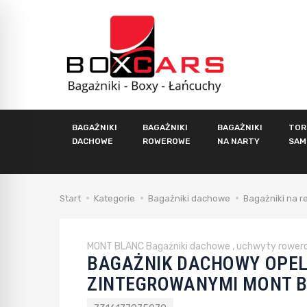
BAGAŻNIKI
BAGAŻNIKI
BAGAŻNIKI
TOR
DACHOWE
ROWEROWE
NA NARTY
SAM
Start
Kategorie
Bagażniki dachowe
Bagażniki na r
MONT BLANC Bagażniki dachowe , uchwyty rower
BAGAŻNIK DACHOWY OPEL
ZINTEGROWANYMI MONT B