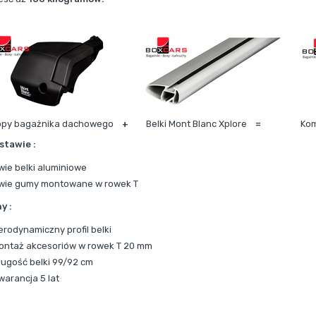
opy bagażnika dachowego
+
Belki Mont Blanc Xplore
=
Kom
stawie :
wie belki aluminiowe
wie gumy montowane w rowek T
y :
erodynamiczny profil belki
ontaż akcesoriów w rowek T 20 mm
ługość belki 99/92 cm
warancja 5 lat