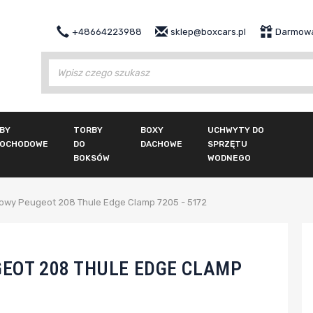
+48664223988
sklep@boxcars.pl
Darmowa
Wy
BY
TORBY
BOXY
UCHWYTY DO
OCHODOWE
DO
DACHOWE
SPRZĘTU
BOKSÓW
WODNEGO
owy Peugeot 208 Thule Edge Clamp 7205 - 5172
EOT 208 THULE EDGE CLAMP