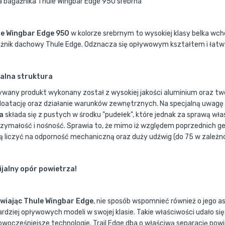
a bagażnika Thule Wingbar Edge 950 srebrna
le Wingbar Edge 950
w kolorze srebrnym to wysokiej klasy belka w
żnik dachowy Thule Edge. Odznacza się opływowym kształtem i ła
alna struktura
ywany produkt wykonany został z wysokiej jakości aluminium oraz t
loatację oraz działanie warunków zewnętrznych. Na specjalną uwagę 
a
składa się z pustych w środku "pudełek", które jednak za sprawą w
zymałość i nośność. Sprawia to, że mimo iż względem poprzednich ge
 liczyć na odporność mechaniczną oraz duży udźwig (do 75 w zależno
jalny opór powietrza!
iając Thule Wingbar Edge
, nie sposób wspomnieć również o jego
ardziej opływowych modeli w swojej klasie. Takie właściwości udało si
owocześniejsze technologie. Trail Edge dba o właściwą separację pow