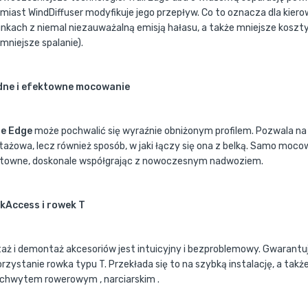
miast WindDiffuser modyfikuje jego przepływ. Co to oznacza dla ki
nkach z niemal niezauważalną emisją hałasu, a także mniejsze koszty
mniejsze spalanie).
dne i efektowne mocowanie
le Edge
może pochwalić się wyraźnie obniżonym profilem. Pozwala na 
ażowa, lecz również sposób, w jaki łączy się ona z belką. Samo mocow
towne, doskonale współgrając z nowoczesnym nadwoziem.
kAccess i rowek T
aż i demontaż akcesoriów jest intuicyjny i bezproblemowy. Gwarantuj
rzystanie rowka typu T. Przekłada się to na szybką instalację, a ta
uchwytem rowerowym , narciarskim .