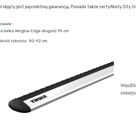
l objęty jest pięcioletnią gwarancją. Posiada także certyfikaty City C
stawie :
a belka Wingbar Edge długość 95 cm
okość robocza : 82-92 cm
WindDif
zmniejs