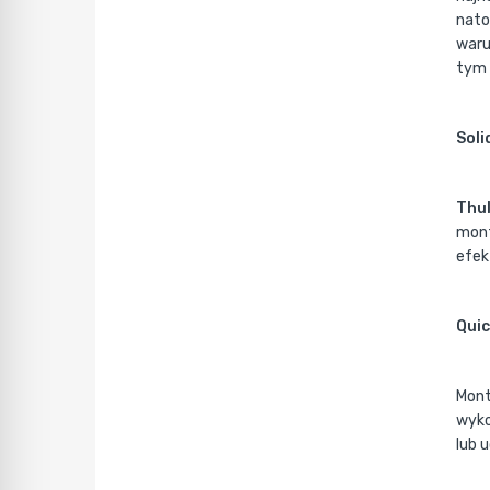
nato
waru
tym 
Soli
Thu
mont
efek
Quic
Mont
wyko
lub 