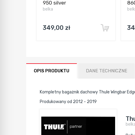
950 silver
860
belka
bel
349,00 zł
34
OPIS PRODUKTU
DANE TECHNICZNE
Kompletny bagażnik dachowy Thule Wingbar Ed
Produkowany od 2012 - 2019
Thu
belk