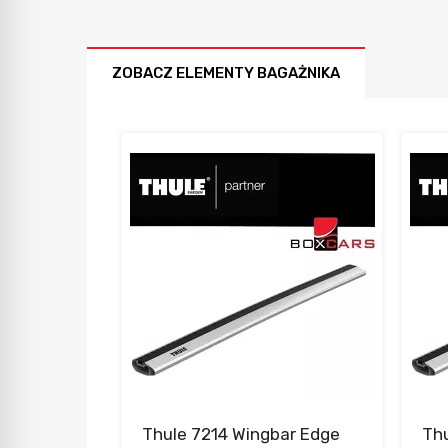
W ostatnich 7 dniach produktem interesuje się
1
osoba.
ZOBACZ ELEMENTY BAGAŻNIKA
Thule 7214 Wingbar Edge
Thu