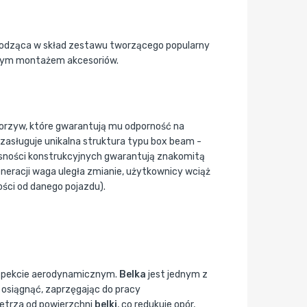
chodząca w skład zestawu tworzącego popularny
twym montażem akcesoriów.
worzyw, które gwarantują mu odporność na
zasługuje unikalna struktura typu box beam -
łasności konstrukcyjnych gwarantują znakomitą
neracji waga uległa zmianie, użytkownicy wciąż
ści od danego pojazdu).
 aspekcie aerodynamicznym.
Belka
jest jednym z
ę osiągnąć, zaprzęgając do pracy
ietrza od powierzchni
belki
, co redukuje opór,