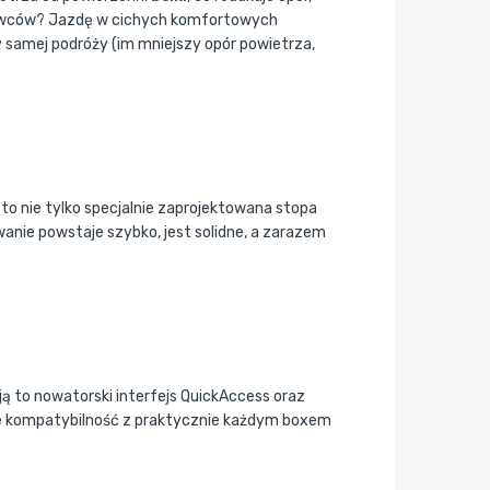
erowców? Jazdę w cichych komfortowych
 samej podróży (im mniejszy opór powietrza,
to nie tylko specjalnie zaprojektowana stopa
anie powstaje szybko, jest solidne, a zarazem
ą to nowatorski interfejs QuickAccess oraz
kże kompatybilność z praktycznie każdym boxem