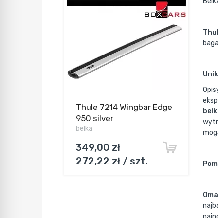
Belk
Thu
baga
Unik
Opis
eksp
Thule 7214 Wingbar Edge
belk
950 silver
wytr
belka
mogą
349,00 zł
272,22 zł / szt.
Pomi
Omaw
najb
najn