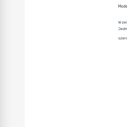
Mode
W ze
Jedn
szer