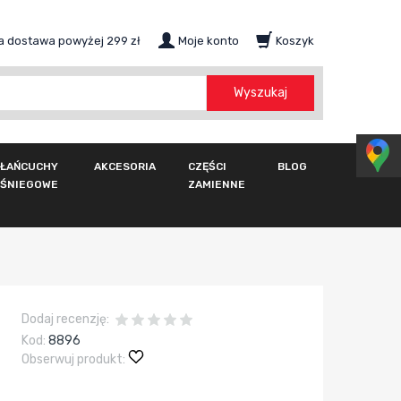
 dostawa powyżej 299 zł
Moje konto
Koszyk
szukaj
Wyszukaj
ŁAŃCUCHY
AKCESORIA
CZĘŚCI
BLOG
ŚNIEGOWE
ZAMIENNE
Dodaj recenzję:
Kod:
8896
Obserwuj produkt: