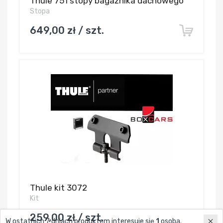
Thule 751 stopy bagażnika dachowego
Stopa
649,00 zł / szt.
Thule kit 3072
Kit
259,00 zł / szt.
W ostatnich 7 dniach produktem interesuje się
1
osoba.