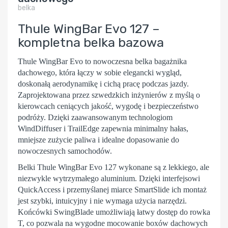
belka
Thule WingBar Evo 127 –
kompletna belka bazowa
Thule WingBar Evo
to nowoczesna belka bagażnika
dachowego, która łączy w sobie elegancki wygląd,
doskonałą aerodynamikę i cichą pracę podczas jazdy.
Zaprojektowana przez szwedzkich inżynierów z myślą o
kierowcach ceniących jakość, wygodę i bezpieczeństwo
podróży. Dzięki zaawansowanym technologiom
WindDiffuser
i
TrailEdge
zapewnia minimalny hałas,
mniejsze zużycie paliwa i idealne dopasowanie do
nowoczesnych samochodów.
Belki Thule WingBar Evo 127
wykonane są z lekkiego, ale
niezwykle wytrzymałego aluminium. Dzięki interfejsowi
QuickAccess
i przemyślanej miarce
SmartSlide
ich montaż
jest szybki, intuicyjny i nie wymaga użycia narzędzi.
Końcówki
SwingBlade
umożliwiają łatwy dostęp do rowka
T, co pozwala na wygodne mocowanie boxów dachowych