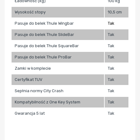
Ładowność (kg)
100 kg
Wysokość stopy
10,5 cm
Pasuje do belek Thule Wingbar
Tak
Pasuje do belek Thule SlideBar
Tak
Pasuje do belek Thule
SquareBar
Tak
Pasuje do belek Thule
ProBar
Tak
Zamki w komplecie
Tak
Certyfikat TUV
Tak
Sepłnia normy City Crash
Tak
Kompatybilność z One Key System
Tak
Gwarancja 5 lat
Tak