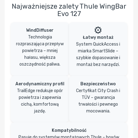
Najważniejsze zalety Thule WingBar
Evo 127
⚙️
WindDiffuser
Technologia
Łatwy montaż
rozpraszająca przepływ
System QuickAccess i
powietrza – mniej
miarka SmartSlide –
hałasu, większa
szybkie dopasowanie i
oszczędność paliwa.
montaż bez narzędzi.
Aerodynamiczny profil
Bezpieczeństwo
TrailEdge redukuje opór
Certyfikat City Crash i
powietrza i zapewnia
TÜV – gwarancja
cichą, komfortową
trwałości i pewnego
jazdę.
mocowania.
Kompatybilność
Pasuje do systemów montażowych Thule – boxów,