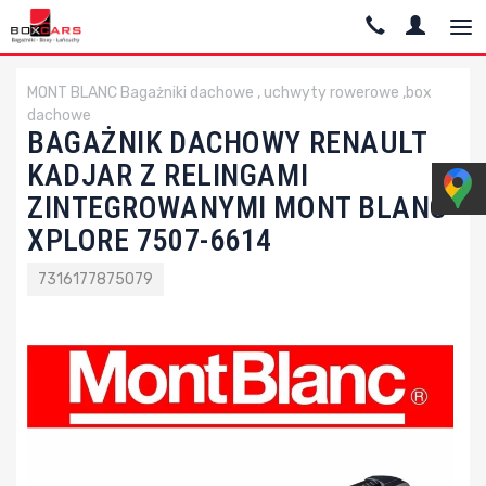
MONT BLANC Bagażniki dachowe , uchwyty rowerowe ,box
dachowe
BAGAŻNIK DACHOWY RENAULT
KADJAR Z RELINGAMI
ZINTEGROWANYMI MONT BLANC
XPLORE 7507-6614
7316177875079