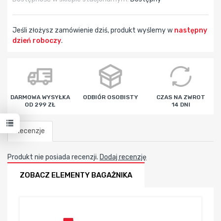
Jeśli złożysz zamówienie dziś, produkt wyślemy w
następny
dzień roboczy
.
godz
min
sek
DARMOWA WYSYŁKA
ODBIÓR OSOBISTY
CZAS NA ZWROT
OD 299 ZŁ
14 DNI
Recenzje
Produkt nie posiada recenzji.
Dodaj recenzję
ZOBACZ ELEMENTY BAGAŻNIKA