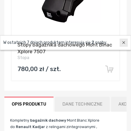
W ostatnich 7 dniach produktem interesują się
2
osoby.
Stopy bagażnika dachowego Mont Blnac
Xplore 7507
Stopa
780,00 zł / szt.
OPIS PRODUKTU
DANE TECHNICZNE
AKCE
Kompletny
bagażnik dachowy
Mont Blanc Xplore
do
Renault Kadjar
z relingami zintegrowanymi ,