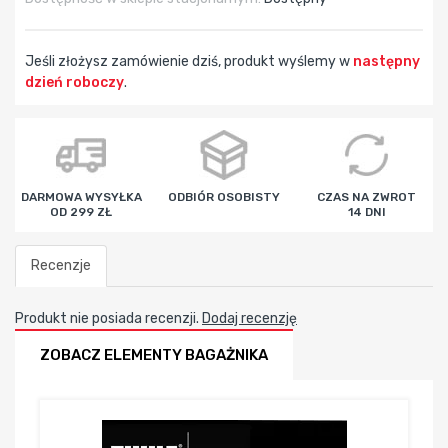
Jeśli złożysz zamówienie dziś, produkt wyślemy w
następny
dzień roboczy
.
godz
min
sek
DARMOWA WYSYŁKA
ODBIÓR OSOBISTY
CZAS NA ZWROT
OD 299 ZŁ
14 DNI
Recenzje
Produkt nie posiada recenzji.
Dodaj recenzję
ZOBACZ ELEMENTY BAGAŻNIKA