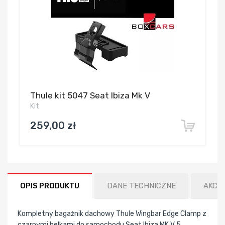
Thule kit 5047 Seat Ibiza Mk V
Kit
259,00 zł
OPIS PRODUKTU
DANE TECHNICZNE
AKCE
Kompletny bagażnik dachowy Thule Wingbar Edge Clamp z
czarnymi belkami do samochodu Seat Ibiza MK V 5