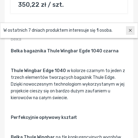
350,22 zł / szt.
Thule 72152 Wingbar Edge 1040 black
W ostatnich 7 dniach produktem interesuje się
1
osoba.
belka bagażnika dachowego
belka
Belka bagażnika Thule Wingbar Egde 1040 czarna
Thule Wingbar Edge 1040
w kolorze czarnym to jeden z
trzech elementów tworzących bagażnik Thule Edge.
Dzięki nowoczesnym technologiom wykorzystanym w jej
projekcie cieszy się on bardzo dużym zaufaniem u
kierowców na całym świecie.
Perfekcyjnie opływowy kształt
Belka Thule Wingbar
na tle konkurencyjnych wyrobów