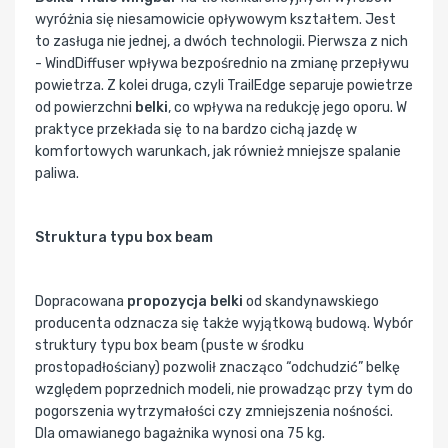
wyróżnia się niesamowicie opływowym kształtem. Jest
to zasługa nie jednej, a dwóch technologii. Pierwsza z nich
- WindDiffuser wpływa bezpośrednio na zmianę przepływu
powietrza. Z kolei druga, czyli TrailEdge separuje powietrze
od powierzchni
belki
, co wpływa na redukcję jego oporu. W
praktyce przekłada się to na bardzo cichą jazdę w
komfortowych warunkach, jak również mniejsze spalanie
paliwa.
Struktura typu box beam
Dopracowana
propozycja belki
od skandynawskiego
producenta odznacza się także wyjątkową budową. Wybór
struktury typu box beam (puste w środku
prostopadłościany) pozwolił znacząco “odchudzić” belkę
względem poprzednich modeli, nie prowadząc przy tym do
pogorszenia wytrzymałości czy zmniejszenia nośności.
Dla omawianego bagażnika wynosi ona 75 kg.