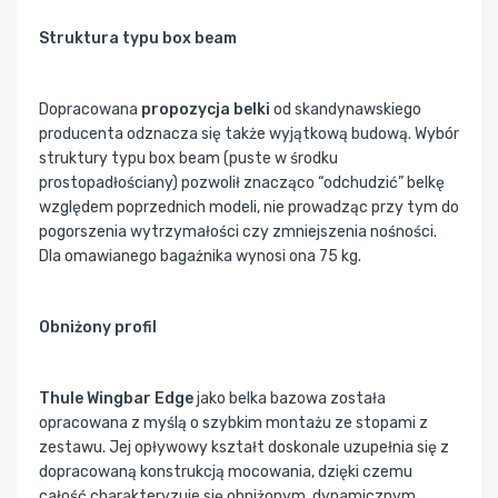
Struktura typu box beam
Dopracowana
propozycja belki
od skandynawskiego
producenta odznacza się także wyjątkową budową. Wybór
struktury typu box beam (puste w środku
prostopadłościany) pozwolił znacząco “odchudzić” belkę
względem poprzednich modeli, nie prowadząc przy tym do
pogorszenia wytrzymałości czy zmniejszenia nośności.
Dla omawianego bagażnika wynosi ona 75 kg.
Obniżony profil
Thule Wingbar Edge
jako belka bazowa została
opracowana z myślą o szybkim montażu ze stopami z
zestawu. Jej opływowy kształt doskonale uzupełnia się z
dopracowaną konstrukcją mocowania, dzięki czemu
całość charakteryzuje się obniżonym, dynamicznym