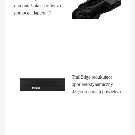
demontaż akcesori
ów
za
pomocą adaptera T
TrailEdge
redukująca
opór aerodynamiczny
dzięki separacji powietrza