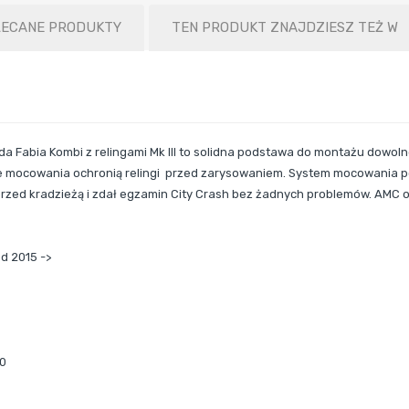
LECANE PRODUKTY
TEN PRODUKT ZNAJDZIESZ TEŻ W
 Fabia Kombi z relingami Mk III to solidna podstawa do montażu dowol
 mocowania ochronią relingi przed zarysowaniem. System mocowania p
rzed kradzieżą i zdał egzamin City Crash bez żadnych problemów. AMC obj
od 2015 ->
00