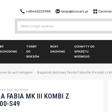
+48664223988
sklep@boxcars.pl
Darmowa
Wy
BY
TORBY
BOXY
UCHWYTY DO
OCHODOWE
DO
DACHOWE
SPRZĘTU
BOKSÓW
WODNEGO
owe do aut relingami
Bagażnik dachowy Skoda Fabia Mk III kombi z r
owe ,box dachowe
FABIA MK III KOMBI Z
00-S49