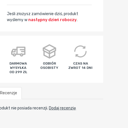
Jeśli złożysz zamówienie dziś, produkt
wyślemy w
następny dzień roboczy
.
godz
min
sek
DARMOWA
ODBIÓR
CZAS NA
WYSYŁKA
OSOBISTY
ZWROT 14 DNI
OD 299 ZŁ
Recenzje
odukt nie posiada recenzji.
Dodaj recenzję