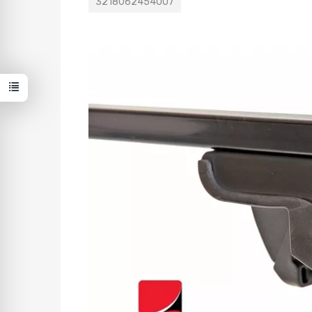
3218062454007
W ostatnich 7 dniach produktem interesuje się
1
osoba.