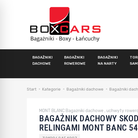
BAGAŻNIKI
BAGAŻNIKI
BAGAŻNIKI
TOR
DACHOWE
ROWEROWE
NA NARTY
SAM
Start
Kategorie
Bagażniki dachowe
Bagażniki dach
MONT BLANC Bagażniki dachowe , uchwyty rower
BAGAŻNIK DACHOWY SKODA 
RELINGAMI MONT BANC 54