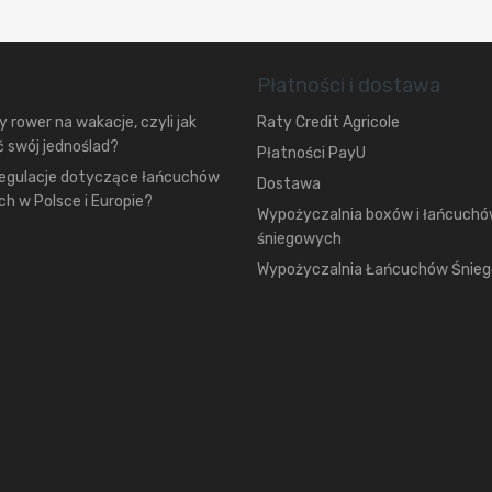
Płatności i dostawa
 rower na wakacje, czyli jak
Raty Credit Agricole
 swój jednoślad?
Płatności PayU
regulacje dotyczące łańcuchów
Dostawa
h w Polsce i Europie?
Wypożyczalnia boxów i łańcuch
śniegowych
Wypożyczalnia Łańcuchów Śnie