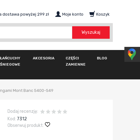
 dostawa powyżej 299 zł
Moje konto
Koszyk
szukaj
Wyszukaj
ŁAŃCUCHY
AKCESORIA
CZĘŚCI
BLOG
ŚNIEGOWE
ZAMIENNE
elingami Mont Banc 5400-S49
Dodaj recenzję:
Kod:
7312
Obserwuj produkt: