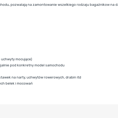
hodu, pozwalają na zamontowanie wszelkiego rodzaju bagażnikow na d
4 uchwyty mocujące)
pecjalnie pod konkretny model samochodu
stawek na narty, uchwytów rowerowych, drabin itd
wóch belek i mocowań