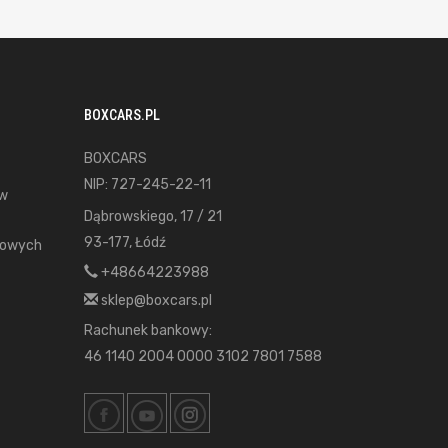
BOXCARS.PL
BOXCARS
NIP: 727-245-22-11
ów
Dąbrowskiego, 17 / 21
93-177, Łódź
gowych
+48664223988
sklep@boxcars.pl
Rachunek bankowy:
46 1140 2004 0000 3102 7801 7588