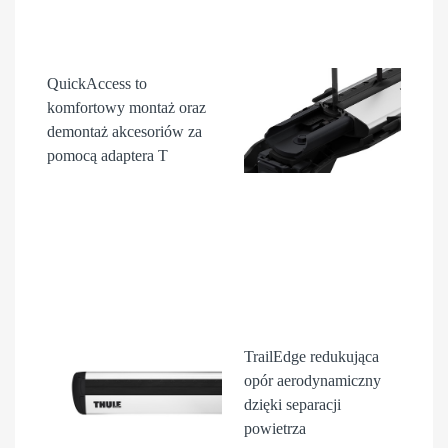
QuickAccess
to
komfortowy montaż oraz
demontaż akcesori
ów
za
pomocą adaptera T
TrailEdge
redukująca
opór aerodynamiczny
dzięki separacji
powietrza