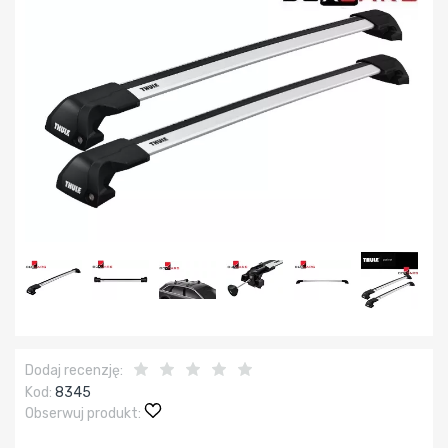
Dodaj recenzję:
Kod:
8345
Obserwuj produkt: