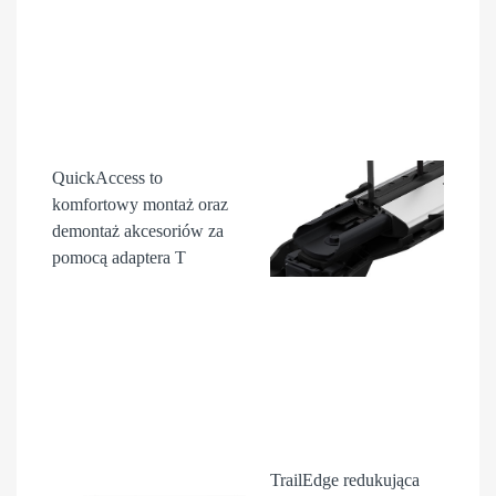
QuickAccess
to
komfortowy montaż oraz
demontaż akcesori
ów
za
pomocą adaptera T
TrailEdge
redukująca