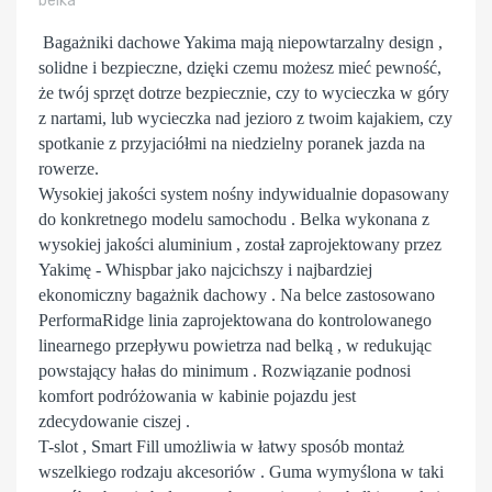
belka
Bagażniki dachowe Yakima mają niepowtarzalny design ,
solidne i bezpieczne, dzięki czemu możesz mieć pewność,
że twój sprzęt dotrze bezpiecznie, czy to wycieczka w góry
z nartami, lub wycieczka nad jezioro z twoim kajakiem, czy
spotkanie z przyjaciółmi na niedzielny poranek jazda na
rowerze.
Wysokiej jakości system nośny indywidualnie dopasowany
do konkretnego modelu samochodu . Belka wykonana z
wysokiej jakości aluminium , został zaprojektowany przez
Yakimę - Whispbar jako najcichszy i najbardziej
ekonomiczny bagażnik dachowy . Na belce zastosowano
PerformaRidge linia zaprojektowana do kontrolowanego
linearnego przepływu powietrza nad belką , w redukując
powstający hałas do minimum . Rozwiązanie podnosi
komfort podróżowania w kabinie pojazdu jest
zdecydowanie ciszej .
T-slot , Smart Fill umożliwia w łatwy sposób montaż
wszelkiego rodzaju akcesoriów . Guma wymyślona w taki