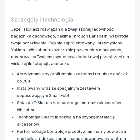
Szczegóły i technologia
Jeżeli szukasz rozwiązań dla zwiększonej ładowności
bagażnika dachowego, Yakima Through Bar spełni wszystkie
twoje oczekiwania. Pięknie zaprojektowany i przemyślany
Yakima - Whispbar rozszerza się poza punkty mocowania,
dostarczając Twojemu systemowi dodatkowej przestrzeni dla
większej ilości opcji załadunku.
Aerodynamiczny profil zmniejsza hałas i redukuje opór aż
do 70%
Instalowany wraz ze specjalnym zestawem
dopasowującym SmartFoot
Gniazdo T-Slot dla harmonijnego montażu akcesoriów
Whispbar
Technologia SmartFill pozwala na szybką instalację
akcesoriów
PerformaRidge kontroluje przepływ laminarny powietrza
nad belką, redukując opór i hałas spowodowany wiatrem