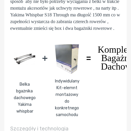
sposób aby nie było potrzeby wyciągania z belki w trakcie
montażu akcesoriów jak uchwyty rowerowe , na narty itp .
Yakima Whispbar S18 Through ma długość 1500 mm co w
zupełności wystarcza do zabrania czterech rowerów ,
ewentualnie zmieści się box i dwa bagażniki rowerowe .
Komplet
+
=
Bagażn
Dacho
Indywidulany
Belka
Kit-elemnt
bgażnika
montażowy
dachowego
do
Yakima
konkretnego
whispbar
samochodu
Szczegóły i technologia