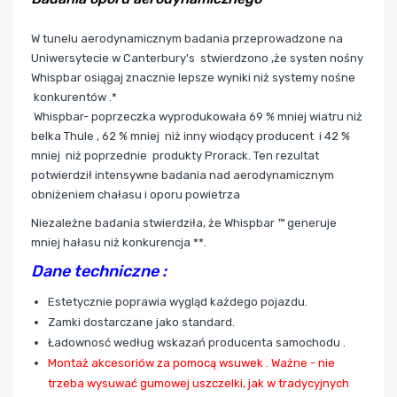
W tunelu aerodynamicznym badania przeprowadzone na
Uniwersytecie w Canterbury's stwierdzono ,że systen nośny
Whispbar
osiągaj znacznie lepsze wyniki niż systemy nośne
konkurentów .*
Whispbar- poprzeczka wyprodukowała 69 % mniej wiatru niż
belka Thule , 62 % mniej niż inny wiodący producent i 42 %
mniej niż poprzednie produkty Prorack. Ten rezultat
potwierdził intensywne badania nad aerodynamicznym
obniżeniem chałasu i oporu powietrza
Niezależne badania stwierdziła, że Whispbar ™ generuje
mniej hałasu niż konkurencja **.
Dane techniczne :
Estetycznie poprawia wygląd każdego pojazdu.
Zamki dostarczane jako standard.
Ładownosć według wskazań producenta samochodu .
Montaż akcesoriów za pomocą wsuwek . Ważne - nie
trzeba wysuwać gumowej uszczelki, jak w tradycyjnych