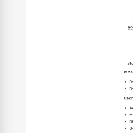
St
W ze
D
D
Cech
A
M
D
G