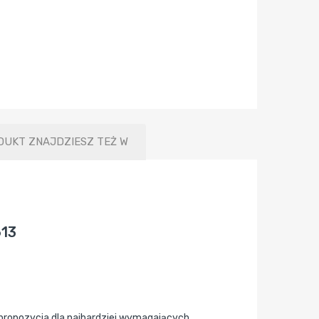
DUKT ZNAJDZIESZ TEŻ W
613
propozycja dla najbardziej wymagających