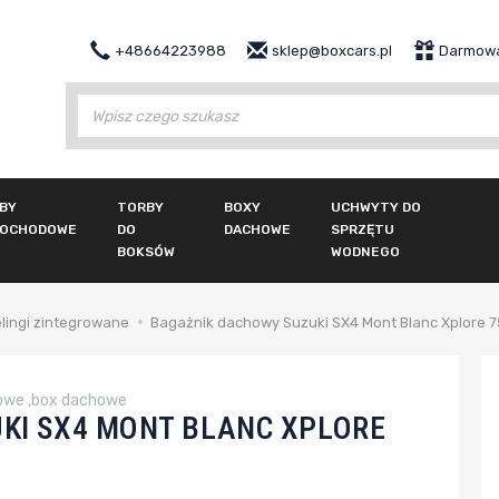
+48664223988
sklep@boxcars.pl
Darmowa
Wy
BY
TORBY
BOXY
UCHWYTY DO
OCHODOWE
DO
DACHOWE
SPRZĘTU
BOKSÓW
WODNEGO
elingi zintegrowane
Bagażnik dachowy Suzuki SX4 Mont Blanc Xplore 
owe ,box dachowe
KI SX4 MONT BLANC XPLORE