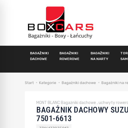
BAGAŻNIKI
BAGAŻNIKI
BAGAŻNIKI
TOR
DACHOWE
ROWEROWE
NA NARTY
SAM
Start
Kategorie
Bagażniki dachowe
Bagażniki na r
MONT BLANC Bagażniki dachowe , uchwyty rower
BAGAŻNIK DACHOWY SUZU
7501-6613