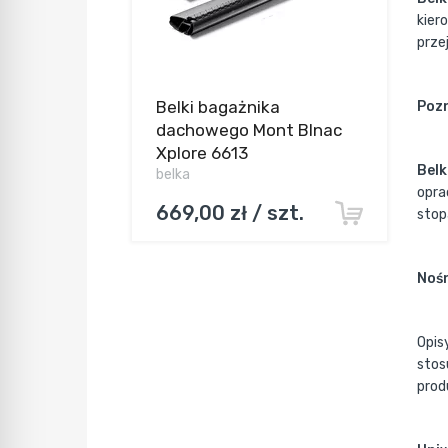
kier
prze
Belki bagażnika
Pozn
dachowego Mont Blnac
Xplore 6613
Belk
belka
opra
669,00 zł / szt.
stop
Nośn
Opis
stos
prod