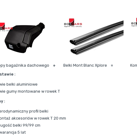
opy bagażnika dachowego
+
Belki Mont Blanc Xplore
=
Kom
stawie :
wie belki aluminiowe
wie gumy montowane w rowek T
y :
erodynamiczny profil belki
ontaż akcesoriów w rowek T 20 mm
ługość belki 99/99 cm
warancja 5 lat