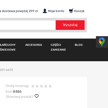
 dostawa powyżej 299 zł
Moje konto
Koszyk
szukaj
Wyszukaj
ŁAŃCUCHY
AKCESORIA
CZĘŚCI
BLOG
ŚNIEGOWE
ZAMIENNE
7501-6613
Dodaj recenzję:
Kod:
8486
Obserwuj produkt: