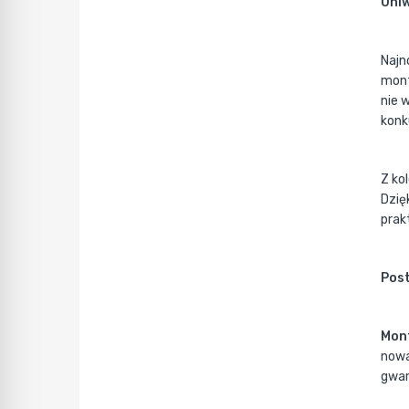
Uniw
Najn
mont
nie 
konk
Z ko
Dzię
prak
Post
Mont
nowa
gwar