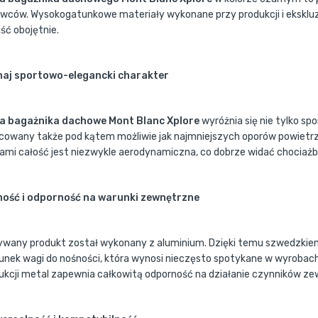
owców. Wysokogatunkowe materiały wykonane przy produkcji i eksklu
jść obojętnie.
aj sportowo-elegancki charakter
a bagażnika dachowe Mont Blanc Xplore
wyróżnia się nie tylko sp
cowany także pod kątem możliwie jak najmniejszych oporów powietrza
ami całość jest niezwykle aerodynamiczna, co dobrze widać chociażby
ość i odporność na warunki zewnętrzne
ywany produkt został wykonany z aluminium. Dzięki temu szwedzkie
unek wagi do nośności, która wynosi nieczęsto spotykane w wyrobach z
ukcji metal zapewnia całkowitą odporność na działanie czynników ze