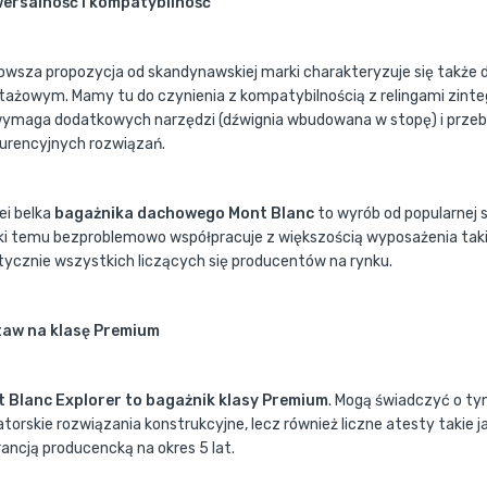
ersalność i kompatybilność
owsza propozycja od skandynawskiej marki charakteryzuje się tak
ażowym. Mamy tu do czynienia z kompatybilnością z relingami zint
wymaga dodatkowych narzędzi (dźwignia wbudowana w stopę) i przeb
urencyjnych rozwiązań.
lei belka
bagażnika dachowego Mont Blanc
to wyrób od popularnej
ki temu bezproblemowo współpracuje z większością wyposażenia tak
tycznie wszystkich liczących się producentów na rynku.
aw na klasę Premium
 Blanc Explorer to bagażnik klasy Premium
. Mogą świadczyć o ty
torskie rozwiązania konstrukcyjne, lecz również liczne atesty takie ja
ancją producencką na okres 5 lat.