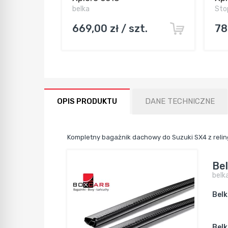
belka
Sto
669,00 zł / szt.
78
OPIS PRODUKTU
DANE TECHNICZNE
Kompletny bagażnik dachowy do Suzuki SX4 z reli
Be
belk
Belk
Belk