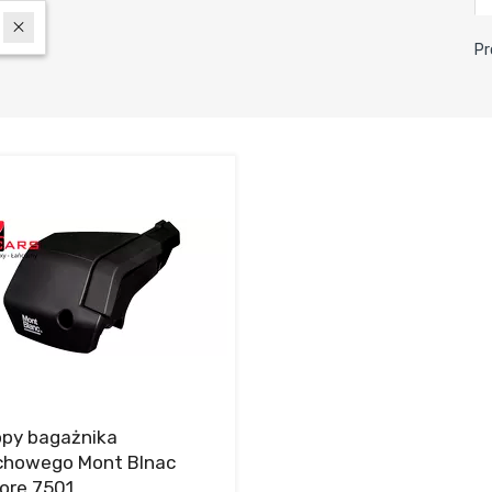
Pr
opy bagażnika
chowego Mont Blnac
ore 7501