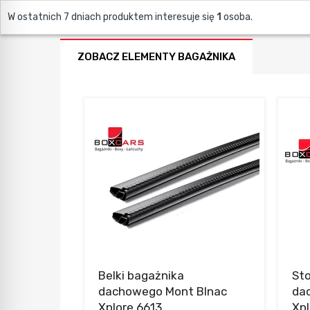
W ostatnich 7 dniach produktem interesuje się
1
osoba.
ZOBACZ ELEMENTY BAGAŻNIKA
Belki bagażnika
St
dachowego Mont Blnac
da
Xplore 6613
Xpl