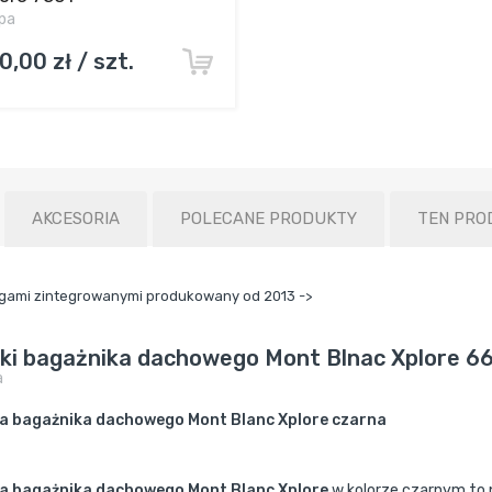
pa
0,00 zł / szt.
AKCESORIA
POLECANE PRODUKTY
TEN PRO
ngami zintegrowanymi produkowany od 2013 ->
lki bagażnika dachowego Mont Blnac Xplore 6
a
a bagażnika dachowego Mont Blanc Xplore czarna
a bagażnika dachowego Mont Blanc Xplore
w kolorze czarnym to 