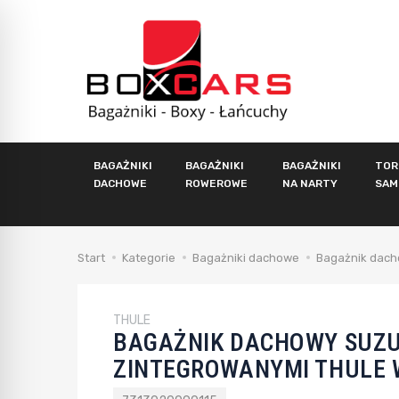
BAGAŻNIKI
BAGAŻNIKI
BAGAŻNIKI
TOR
DACHOWE
ROWEROWE
NA NARTY
SAM
Start
Kategorie
Bagażniki dachowe
Bagażnik dacho
THULE
BAGAŻNIK DACHOWY SUZUK
ZINTEGROWANYMI THULE W