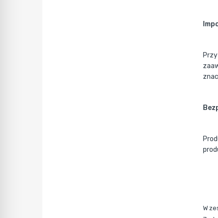
Impo
Przy
zaaw
znac
Bez
Prod
prod
W ze