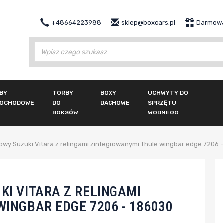
+48664223988
sklep@boxcars.pl
Darmowa
Wy
BY
TORBY
BOXY
UCHWYTY DO
OCHODOWE
DO
DACHOWE
SPRZĘTU
BOKSÓW
WODNEGO
wy Suzuki Vitara z relingami zintegrowanymi Thule wingbar edge 7206 
I VITARA Z RELINGAMI
INGBAR EDGE 7206 - 186030