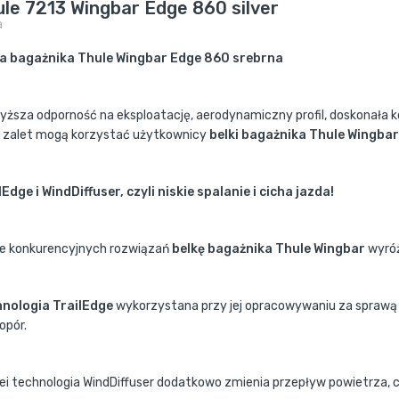
le 7213 Wingbar Edge 860 silver
a
a bagażnika Thule Wingbar Edge 860 srebrna
yższa odporność na eksploatację, aerodynamiczny profil, doskonała 
 zalet mogą korzystać użytkownicy
belki bagażnika Thule Wingba
lEdge i WindDiffuser, czyli niskie spalanie i cicha jazda!
le konkurencyjnych rozwiązań
belkę bagażnika Thule Wingbar
wyróż
nologia TrailEdge
wykorzystana przy jej opracowywaniu za sprawą s
opór.
lei technologia WindDiffuser dodatkowo zmienia przepływ powietrza, 