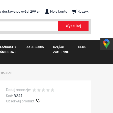
 dostawa powyżej 299 zł
Moje konto
Koszyk
szukaj
Wyszukaj
ŁAŃCUCHY
AKCESORIA
CZĘŚCI
BLOG
ŚNIEGOWE
ZAMIENNE
- 186030
Dodaj recenzję:
Kod:
8247
Obserwuj produkt: