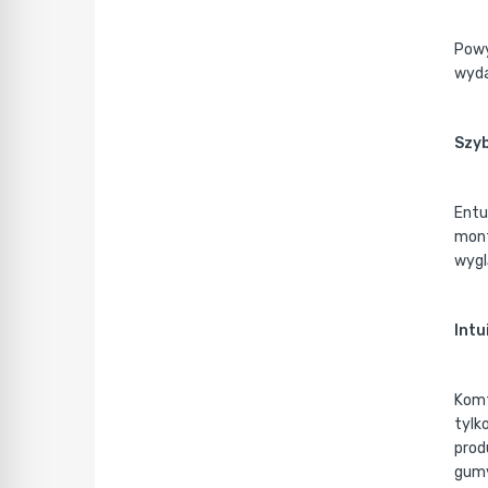
Powy
wyda
Szyb
Entu
mont
wygl
Intu
Komf
tylk
prod
gumy