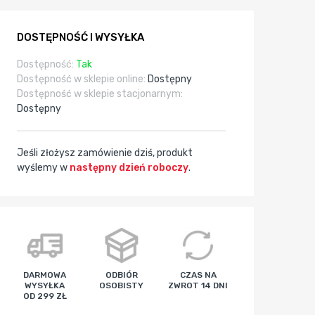
DOSTĘPNOŚĆ I WYSYŁKA
Dostępność:
Tak
Dostępność w sklepie online:
Dostępny
Dostępność w sklepie stacjonarnym:
Dostępny
Jeśli złożysz zamówienie dziś, produkt
wyślemy w
następny dzień roboczy
.
godz
min
sek
DARMOWA
ODBIÓR
CZAS NA
WYSYŁKA
OSOBISTY
ZWROT 14 DNI
OD 299 ZŁ