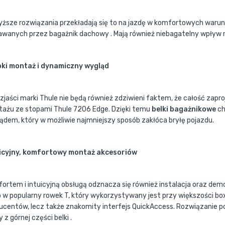
ższe rozwiązania przekładają się to na jazdę w komfortowych waru
wanych przez bagażnik dachowy . Mają również niebagatelny wpływ na
ki montaż i dynamiczny wygląd
zjaści marki Thule nie będą również zdziwieni faktem, że całość zap
ażu ze stopami Thule 7206 Edge. Dzięki temu
belki bagażnikowe
ch
ądem, który w możliwie najmniejszy sposób zakłóca bryłę pojazdu.
icyjny, komfortowy montaż akcesoriów
ortem i intuicyjną obsługą odznacza się również instalacja oraz de
o w popularny rowek T, który wykorzystywany jest przy większości 
ucentów, lecz także znakomity interfejs QuickAccess. Rozwiązanie 
 z górnej części belki .