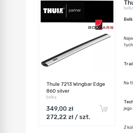
Thu
belk
Belk
Najw
tych
Trai
Na t
Thule 7213 Wingbar Edge
860 silver
belka
Tech
349,00 zł
jego 
272,22 zł / szt.
Z ko