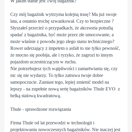
W jakim stanie jest Twój bagażnik?
Czy mój bagażnik wytrzyma kolejną trasę? Ma już swoje
lata, a ostatnio trochę szwankował. Czy to bezpieczne ?
Słyszałeś przecież o przypadkach, że akcesoria potrafią
spadać z bagażnika, być może przez złe umocowanie, a
może właśnie z powodu jego złego stanu technicznego?
Rower uderzający z impetem o asfalt to nie tylko pewność,
że mocno się poobija, ale i ryzyko, że zagrozi to innym
pojazdom uczestniczącym w ruchu.
Nie potrzebujesz tych wątpliwości i zamartwiania się, czy
nic się nie wydarzy. To tylko zatruwa twoje dobre
samopoczucie. Zamiast tego, lepiej zmienić model na
lepszy - na zupełnie nową serię bagażników Thule EVO z
belką stalową kwadratową.
Thule - sprawdzone rozwiązania
Firma Thule od lat przewodzi w technologii i
projektowaniu nowoczesnych bagażników. Nie inaczej jest