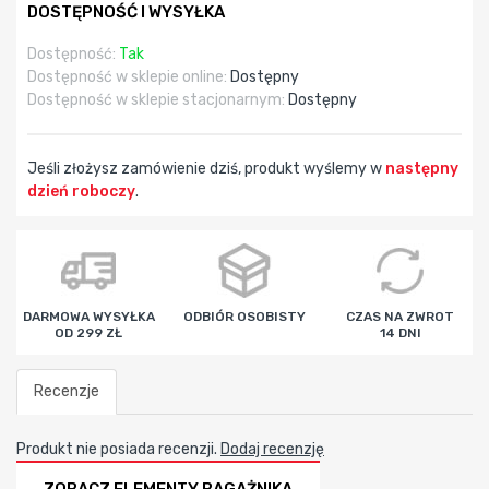
DOSTĘPNOŚĆ I WYSYŁKA
Dostępność:
Tak
Dostępność w sklepie online:
Dostępny
Dostępność w sklepie stacjonarnym:
Dostępny
Jeśli złożysz zamówienie dziś, produkt wyślemy w
następny
dzień roboczy
.
godz
min
sek
DARMOWA WYSYŁKA
ODBIÓR OSOBISTY
CZAS NA ZWROT
OD 299 ZŁ
14 DNI
Recenzje
Produkt nie posiada recenzji.
Dodaj recenzję