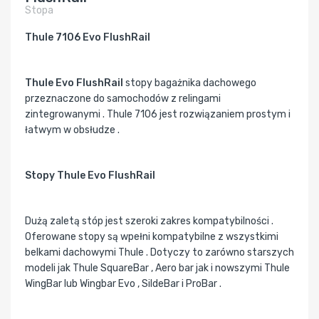
Stopa
Thule 7106 Evo FlushRail
Thule Evo FlushRail
stopy bagażnika dachowego
przeznaczone do samochodów z relingami
zintegrowanymi . Thule 7106 jest rozwiązaniem prostym i
łatwym w obsłudze .
Stopy Thule Evo FlushRail
Dużą zaletą stóp jest szeroki zakres kompatybilności .
Oferowane stopy są wpełni kompatybilne z wszystkimi
belkami dachowymi Thule . Dotyczy to zarówno starszych
modeli jak Thule SquareBar , Aero bar jak i nowszymi Thule
WingBar lub Wingbar Evo , SildeBar i ProBar .