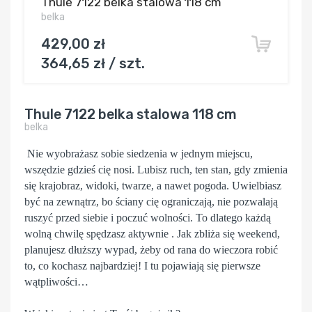
Thule 7122 belka stalowa 118 cm
belka
429,00 zł
364,65 zł / szt.
Thule 7122 belka stalowa 118 cm
belka
Nie wyobrażasz sobie siedzenia w jednym miejscu,
wszędzie gdzieś cię nosi. Lubisz ruch, ten stan, gdy zmienia
się krajobraz, widoki, twarze, a nawet pogoda. Uwielbiasz
być na zewnątrz, bo ściany cię ograniczają, nie pozwalają
ruszyć przed siebie i poczuć wolności. To dlatego każdą
wolną chwilę spędzasz aktywnie . Jak zbliża się weekend,
planujesz dłuższy wypad, żeby od rana do wieczora robić
to, co kochasz najbardziej! I tu pojawiają się pierwsze
wątpliwości…