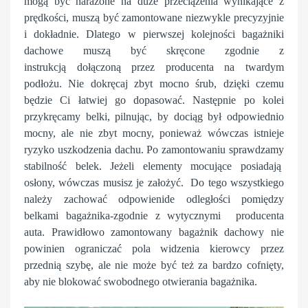
mogą być narażone na duże przeciążenia wynikające z
prędkości, muszą być zamontowane niezwykle precyzyjnie
i dokładnie. Dlatego w pierwszej kolejności bagażniki
dachowe muszą być skręcone zgodnie z
instrukcją dołączoną przez producenta
na twardym
podłożu
. Nie dokręcaj zbyt mocno śrub, dzięki czemu
będzie Ci łatwiej go dopasować. Następnie po kolei
przykręcamy belki, pilnując, by dociąg był odpowiednio
mocny, ale nie zbyt mocny, ponieważ wówczas istnieje
ryzyko uszkodzenia dachu. Po zamontowaniu sprawdzamy
stabilność belek. Jeżeli elementy mocujące posiadają
osłony, wówczas musisz je założyć. Do tego wszystkiego
należy zachować odpowienide odległości pomiędzy
belkami bagażnika-zgodnie z wytycznymi producenta
auta. Prawidłowo zamontowany bagażnik dachowy nie
powinien ograniczać pola widzenia kierowcy przez
przednią szybę, ale nie może być też za bardzo cofnięty,
aby nie blokować swobodnego otwierania bagażnika.