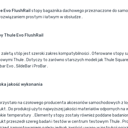
e Evo FlushRail
stopy bagażnika dachowego przeznaczone do samoc
 rozwiązaniem prostym i łatwym w obsłudze .
y Thule Evo FlushRail
 zaletą stóp jest szeroki zakres kompatybilności . Oferowane stopy 
owymi Thule . Dotyczy to zarówno starszych modeli jak Thule SquareBa
ar Evo , SildeBar i ProBar .
oka jakość wykonania
przystało na czołowego producenta akcesoriów samochodowych z log
ukt . Do produkcji użyto najwyższej jakości materiałów odpornych na w
kie temperatury . Elementy stopy zostały również poddane badaniom
ukt przeszedł szereg badań i testów w centrum testowym Thule . Pr
 Przed zamontowaniem należy jednak zwrócić uwagę w instrukcji poja