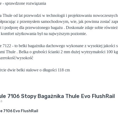
e - sprawdzone rozwiązania
a Thule od lat przewodzi w technologii i projektowaniu nowoczesnych 
łpracując z przemysłem samochodowym, wie, jak powinna zostać zapr
t i podporę dla przewożonego bagażu . Doskonale zdaje sobie również 
 komfort użytkowania był na najwyższym poziomie.
e 7122 - to belki bagażnika dachowego wykonane z wysokiej jakości st
ami Thule . Belka o grubości ścianki 2 mm dużej wytrzymałości 100 kg .
zerokość/wysokość
rcie dwie belki stalowe o długości 118 cm
le 7106 Stopy Bagażnika Thule Evo FlushRail
pa
e 7106 Evo FlushRail