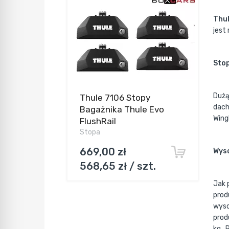
Thul
jest
Stop
Dużą
Thule 7106 Stopy
dach
Bagażnika Thule Evo
Wingb
FlushRail
Stopa
669,00 zł
Wys
568,65 zł / szt.
Jak 
prod
wyso
prod
kg .