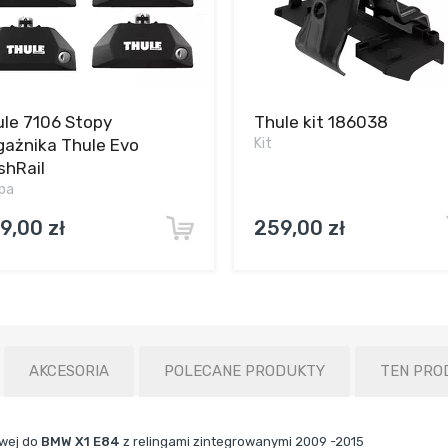
le 7106 Stopy
Thule kit 186038
gażnika Thule Evo
Kit
shRail
pa
9,00 zł
259,00 zł
AKCESORIA
POLECANE PRODUKTY
TEN PRO
owej do
BMW X1 E84
z relingami zintegrowanymi 2009 -2015