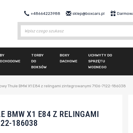
+48664223988
sklep@boxcars.pl
Darmowa
Wy
BY
TORBY
BOXY
UCHWYTY DO
OCHODOWE
DO
DACHOWE
SPRZĘTU
BOKSÓW
WODNEGO
owy Thule BMW X1 E84 z relingami zintegrowanymi 7106-7122-186038
 BMW X1 E84 Z RELINGAMI
22-186038