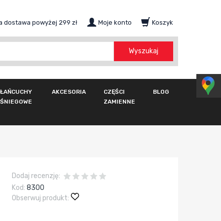
 dostawa powyżej 299 zł
Moje konto
Koszyk
szukaj
Wyszukaj
ŁAŃCUCHY
AKCESORIA
CZĘŚCI
BLOG
ŚNIEGOWE
ZAMIENNE
Dodaj recenzję:
Kod:
8300
Obserwuj produkt: