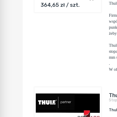
Thul
364,65 zł / szt.
Firm
wspó
punk
żeby
Thul
stop
mm s
.
W of
Thu
Sto
Thul