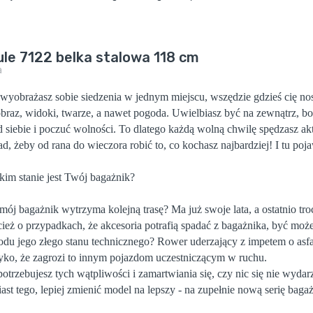
le 7122 belka stalowa 118 cm
a
wyobrażasz sobie siedzenia w jednym miejscu, wszędzie gdzieś cię nosi.
obraz, widoki, twarze, a nawet pogoda. Uwielbiasz być na zewnątrz, bo 
d siebie i poczuć wolności. To dlatego każdą wolną chwilę spędzasz akt
d, żeby od rana do wieczora robić to, co kochasz najbardziej! I tu po
kim stanie jest Twój bagażnik?
mój bagażnik wytrzyma kolejną trasę? Ma już swoje lata, a ostatnio tr
cież o przypadkach, że akcesoria potrafią spadać z bagażnika, być mo
du jego złego stanu technicznego? Rower uderzający z impetem o asfalt
zyko, że zagrozi to innym pojazdom uczestniczącym w ruchu.
potrzebujesz tych wątpliwości i zamartwiania się, czy nic się nie wyda
ast tego, lepiej zmienić model na lepszy - na zupełnie nową serię b