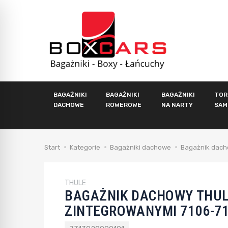
BAGAŻNIKI
BAGAŻNIKI
BAGAŻNIKI
TOR
DACHOWE
ROWEROWE
NA NARTY
SAM
Start
Kategorie
Bagażniki dachowe
Bagażnik dach
THULE
BAGAŻNIK DACHOWY THULE
ZINTEGROWANYMI 7106-71