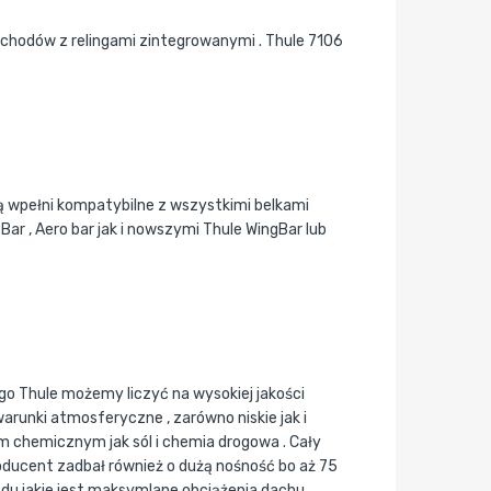
hodów z relingami zintegrowanymi . Thule 7106
są wpełni kompatybilne z wszystkimi belkami
r , Aero bar jak i nowszymi Thule WingBar lub
o Thule możemy liczyć na wysokiej jakości
arunki atmosferyczne , zarówno niskie jak i
 chemicznym jak sól i chemia drogowa . Cały
oducent zadbał również o dużą nośność bo aż 75
zdu jakie jest maksymlane obciążenia dachu