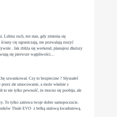
 Lubisz ruch, ten stan, gdy zmienia się
ściany cię ograniczają, nie pozwalają ruszyć
ywnie . Jak zbliża się weekend, planujesz dłuższy
jawiają się pierwsze wątpliwości…
ochę szwankował. Czy to bezpieczne ? Słyszałeś
że przez złe umocowanie, a może właśnie z
 to nie tylko pewność, że mocno się poobija, ale
rzy. To tylko zatruwa twoje dobre samopoczucie.
agażników Thule EVO z belką stalową kwadratową.