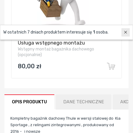
W ostatnich 7 dniach produktem interesuje się
1
osoba.
Usługa wstępnego montażu
Wstępny montaż bagażnika dachowego
(opcjonalnie)
80,00 zł
OPIS PRODUKTU
DANE TECHNICZNE
AKCE
Kompletny bagażnik dachowy Thule w wersji stalowej do Kia
Sportage , z relingami zintegrowanymi , produkowany od
2016 - i nowsze