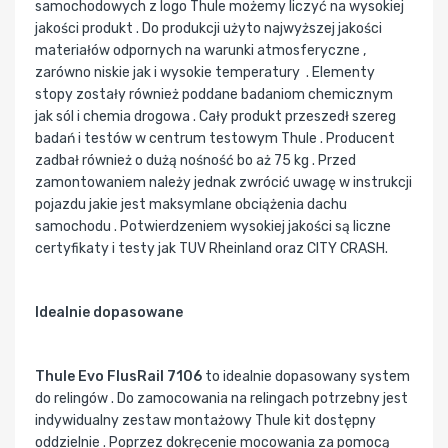
samochodowych z logo Thule możemy liczyć na wysokiej
jakości produkt . Do produkcji użyto najwyższej jakości
materiałów odpornych na warunki atmosferyczne ,
zarówno niskie jak i wysokie temperatury . Elementy
stopy zostały również poddane badaniom chemicznym
jak sól i chemia drogowa . Cały produkt przeszedł szereg
badań i testów w centrum testowym Thule . Producent
zadbał również o dużą nośność bo aż 75 kg . Przed
zamontowaniem należy jednak zwrócić uwagę w instrukcji
pojazdu jakie jest maksymlane obciążenia dachu
samochodu . Potwierdzeniem wysokiej jakości są liczne
certyfikaty i testy jak TUV Rheinland oraz CITY CRASH.
Idealnie dopasowane
Thule Evo FlusRail 7106
to idealnie dopasowany system
do relingów . Do zamocowania na relingach potrzebny jest
indywidualny zestaw montażowy Thule kit dostępny
oddzielnie . Poprzez dokręcenie mocowania za pomocą