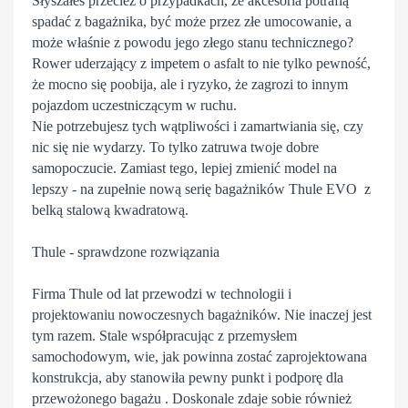
Słyszałeś przecież o przypadkach, że akcesoria potrafią
spadać z bagażnika, być może przez złe umocowanie, a
może właśnie z powodu jego złego stanu technicznego?
Rower uderzający z impetem o asfalt to nie tylko pewność,
że mocno się poobija, ale i ryzyko, że zagrozi to innym
pojazdom uczestniczącym w ruchu.
Nie potrzebujesz tych wątpliwości i zamartwiania się, czy
nic się nie wydarzy. To tylko zatruwa twoje dobre
samopoczucie. Zamiast tego, lepiej zmienić model na
lepszy - na zupełnie nową serię bagażników Thule EVO z
belką stalową kwadratową.
Thule - sprawdzone rozwiązania
Firma Thule od lat przewodzi w technologii i
projektowaniu nowoczesnych bagażników. Nie inaczej jest
tym razem. Stale współpracując z przemysłem
samochodowym, wie, jak powinna zostać zaprojektowana
konstrukcja, aby stanowiła pewny punkt i podporę dla
przewożonego bagażu . Doskonale zdaje sobie również