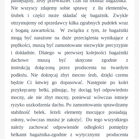
pamiętajmy, żeby przewidzieć czas na montaż bagażnika.
Nie wszyscy zdajemy sobie sprawę z ilu elementów,
śrubek i części może składać się bagażnik. Zwykle
otrzymujemy od sprzedawcy kilka zgrabnych pudełek wraz
z bogatą zawartościa. W związku z tym, że bagażniki
mogą być narażone na duże przeciążenia wynikające z
prędkości, muszą być zamontowane niezwykle precyzyjnie
i dokładnie. Dlatego w pierwszej kolejności bagażniki
dachowe muszą być skręcone zgodnie z
instrukcją dołączoną przez producenta
na twardym
podłożu
. Nie dokręcaj zbyt mocno śrub, dzięki czemu
będzie Ci łatwiej go dopasować. Następnie po kolei
przykręcamy belki, pilnując, by dociąg był odpowiednio
mocny, ale nie zbyt mocny, ponieważ wówczas istnieje
ryzyko uszkodzenia dachu. Po zamontowaniu sprawdzamy
stabilność belek. Jeżeli elementy mocujące posiadają
osłony, wówczas musisz je założyć. Do tego wszystkiego
należy zachować odpowienide odległości pomiędzy
belkami bagażnika-zgodnie z wytycznymi producenta