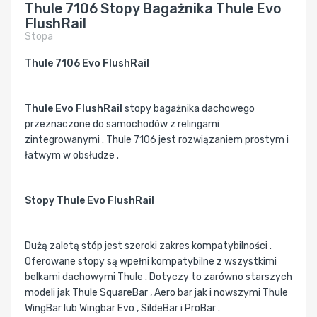
Thule 7106 Stopy Bagażnika Thule Evo
FlushRail
Stopa
Thule 7106 Evo FlushRail
Thule Evo FlushRail
stopy bagażnika dachowego
przeznaczone do samochodów z relingami
zintegrowanymi . Thule 7106 jest rozwiązaniem prostym i
łatwym w obsłudze .
Stopy Thule Evo FlushRail
Dużą zaletą stóp jest szeroki zakres kompatybilności .
Oferowane stopy są wpełni kompatybilne z wszystkimi
belkami dachowymi Thule . Dotyczy to zarówno starszych
modeli jak Thule SquareBar , Aero bar jak i nowszymi Thule
WingBar lub Wingbar Evo , SildeBar i ProBar .