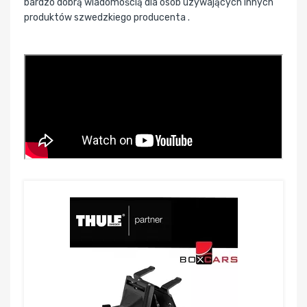
bardzo dobrą wiadomością dla osób uzywających innych
produktów szwedzkiego producenta .