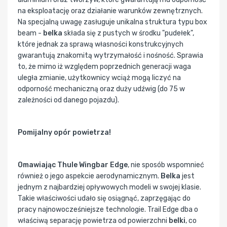
na eksploatację oraz działanie warunków zewnętrznych.
Na specjalną uwagę zasługuje unikalna struktura typu box
beam -
belka
składa się z pustych w środku "pudełek",
które jednak za sprawą własności konstrukcyjnych
gwarantują znakomitą wytrzymałość i nośność. Sprawia
to, że mimo iż względem poprzednich generacji waga
uległa zmianie, użytkownicy wciąż mogą liczyć na
odporność mechaniczną oraz duży udźwig (do 75 w
zależności od danego pojazdu).
Pomijalny opór powietrza!
Omawiając Thule Wingbar Edge
, nie sposób wspomnieć
również o jego aspekcie aerodynamicznym.
Belka
jest
jednym z najbardziej opływowych modeli w swojej klasie.
Takie właściwości udało się osiągnąć, zaprzęgając do
pracy najnowocześniejsze technologie. Trail Edge dba o
właściwą separację powietrza od powierzchni
belki
, co