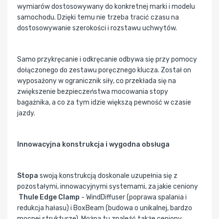
wymiarów dostosowywany do konkretnej marki i modelu
samochodu. Dzięki temu nie trzeba tracić czasu na
dostosowywanie szerokości i rozstawu uchwytów.
Samo przykręcanie i odkręcanie odbywa się przy pomocy
dołączonego do zestawu poręcznego klucza. Został on
wyposażony w ogranicznik siły, co przekłada się na
zwiększenie bezpieczeństwa mocowania stopy
bagażnika, a co za tym idzie większą pewność w czasie
jazdy.
Innowacyjna konstrukcja i wygodna obsługa
Stopa
swoją konstrukcją doskonale uzupełnia się z
pozostałymi, innowacyjnymi systemami, za jakie ceniony
Thule Edge Clamp
- WindDiffuser (poprawa spalania i
redukcja hałasu) i BoxBeam (budowa o unikalnej, bardzo
mocnej strukturze). Można tu znaleźć także ceniony