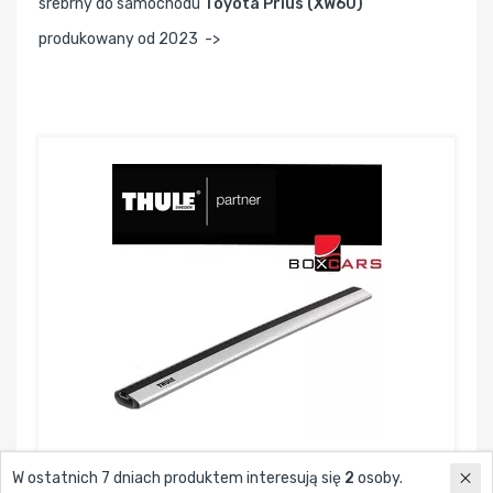
srebrny do samochodu
Toyota Prius (XW60)
produkowany od 2023 ->
Thule 7214 Wingbar Edge 950 silver
W ostatnich 7 dniach produktem interesują się
2
osoby.