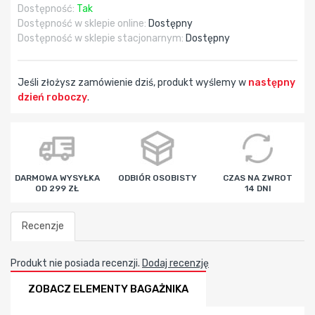
Dostępność:
Tak
Dostępność w sklepie online:
Dostępny
Dostępność w sklepie stacjonarnym:
Dostępny
Jeśli złożysz zamówienie dziś, produkt wyślemy w
następny
dzień roboczy
.
godz
min
sek
DARMOWA WYSYŁKA
ODBIÓR OSOBISTY
CZAS NA ZWROT
OD 299 ZŁ
14 DNI
Recenzje
Produkt nie posiada recenzji.
Dodaj recenzję
ZOBACZ ELEMENTY BAGAŻNIKA