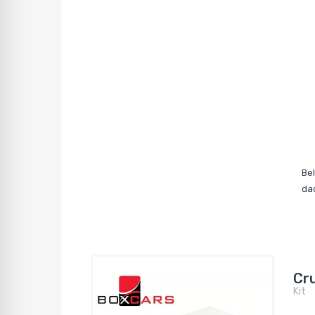
Be
da
Cr
Kit