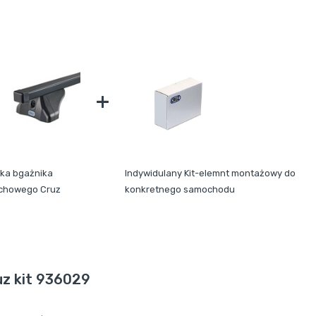
+
lka bgażnika
Indywidulany Kit-elemnt montażowy do
chowego Cruz
konkretnego samochodu
uz kit 936029