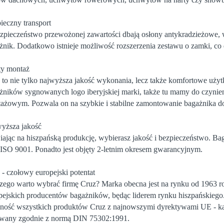
ieczny transport
zpieczeństwo przewożonej zawartości dbają osłony antykradzieżowe, 
żnik. Dodatkowo istnieje możliwość rozszerzenia zestawu o zamki, c
ty montaż
to nie tylko najwyższa jakość wykonania, lecz także komfortowe uży
żników sygnowanych logo iberyjskiej marki, także tu mamy do czyni
ażowym. Pozwala on na szybkie i stabilne zamontowanie bagażnika d
yższa jakość
iając na hiszpańską produkcję, wybierasz jakość i bezpieczeństwo. B
 ISO 9001. Ponadto jest objęty 2-letnim okresem gwarancyjnym.
 - czołowy europejski potentat
zego warto wybrać firmę
Cruz
? Marka obecna jest na rynku od 1963 r
pejskich producentów bagażników, będąc liderem rynku hiszpańskiego.
ność wszystkich produktów Cruz z najnowszymi dyrektywami UE - k
owany zgodnie z normą DIN 75302:1991.