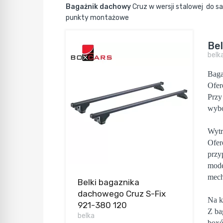
Bagażnik dachowy
Cruz w wersji stalowej do 
punkty montażowe
Be
belk
Baga
Ofer
Przy
wybó
Wytr
Ofer
przy
mode
mech
Belki bagaznika
dachowego Cruz S-Fix
Na k
921-380 120
Z
ba
belka
boxó