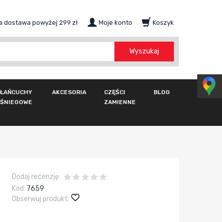
 dostawa powyżej 299 zł
Moje konto
Koszyk
szukaj
Wyszukaj
ŁAŃCUCHY
AKCESORIA
CZĘŚCI
BLOG
ŚNIEGOWE
ZAMIENNE
Dodaj recenzję:
Kod:
7659
Obserwuj produkt: