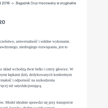
 2018 -> . Bagażnik Cruz mocowany w oryginalne
120
czeństwo, uniwersalność i solidne wykonanie.
rawdzonego, niedrogiego rozwiązania, jest to
skład wchodzą dwie belki i cztery głowice. W
wanymi łapkami (kit), dedykowanych konkretnym
ymałość i odporność na uszkodzenia
ęcej niż satysfakcjonującą.
. Model idealnie sprawdzi się przy transporcie
d, koszów, drabin i wiele więcej.