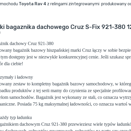
samochodu
Toyota Rav 4
z relingami zintegrowanymi produkowany od
lki bagaznika dachowego Cruz S-Fix 921-380 
a
żnik dachowy Cruz 921-380
owany bagażnik bazowy hiszpańskiej marki
Cruz
łączy w sobie bezpie
 tym dostępny jest w niezwykle konkurencyjnej cenie. Jeśli szukasz sp
r dla ciebie!
zymały i ładowny
owany zestaw to kompletny bagażnik bazowy samochodowy, w którego 
padku produktów z tej serii mamy do czynienia ze specjalnie profilo
lom samochodów. Bagażnik jest wykonany ze stali, co oznacza wytrz
aniczne. Posiada 75 kg maksymalnej ładowności, co oznacza wartoś wi
ażdy typ ładunku
gażnikiem dachowym Cruz 921-380
przewieziesz wiele typów ładunków
w dachowych, uchwytów rowerowych, uchwytów na narty czy snowboar