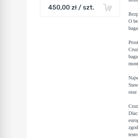
450,00 zł / szt.
Bezp
O be
baga
Pros
Cruz
baga
mont
Najw
Staw
oraz
Cruz
Dlac
euro
zgod
test