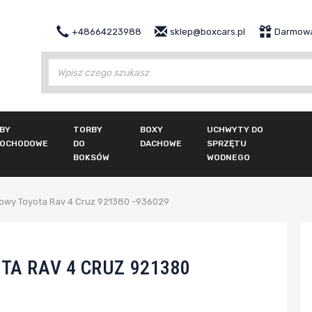
+48664223988
sklep@boxcars.pl
Darmowa
Wy
BY
TORBY
BOXY
UCHWYTY DO
OCHODOWE
DO
DACHOWE
SPRZĘTU
BOKSÓW
WODNEGO
owy Toyota Rav 4 Cruz 921380 -936029
A RAV 4 CRUZ 921380