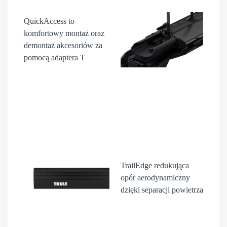
QuickAccess
to
komfortowy montaż oraz
demontaż akcesori
ów
za
pomocą adaptera T
TrailEdge
redukująca
opór aerodynamiczny
dzięki separacji powietrza