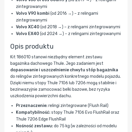
zintegrowanymi
Volvo V90 kombi
(od 2016 →) – z relingami
zintegrowanymi
Volvo XC40
(od 2018 →) – z relingami zintegrowanymi
Volvo EX40
(od 2024 →) – z relingami zintegrowanymi
Opis produktu
Kit 186010 stanowi niezbędny element zestawu
bagażnika dachowego Thule. Jego zadaniem jest
dopasowanie i uszczelnienie chwytu stóp bagażnika
do relingów zintegrowanych konkretnego modelu pojazdu.
Dzięki niemu stopy Thule 7106 lub 7206 mogą stabilnie i
bezinwazyjnie zamocować belki bazowe, bez ryzyka
uszkodzenia powierzchni dachu.
Przeznaczenie:
relingi zintegrowane (Flush Rail)
Kompatybilność:
stopy Thule 7106 Evo FlushRail oraz
Thule 7206 Edge FlushRail
Nośność zestawu:
do 75 kg (w zależności od modelu