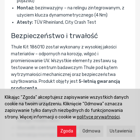
pojazdu)
Montaż:
bezinwazyjny – na relingu zintegrowanym, z
użyciem klucza dynamometrycznego (4 Nm)
Atesty:
TÜV Rheinland, City Crash Test
Bezpieczeństwo i trwałość
Thule Kit 186010 został wykonany z wysokiej jakości
materiałów – odpornych na korozję, wilgoć i
promieniowanie UV. Wszystkie elementy zestawu są
testowane w centrum badawczym Thule pod kątem
wytrzymałości mechanicznej oraz bezpieczeństwa
użytkowania. Produkt objęty jest
5-letnią gwarancją
producenta
.
Klikając “Zgoda” akceptujesz zapisywanie wszystkich danych
W zestawie
cookie na twoim urządzeniu. Kliknięcie “Odmowa” oznacza
zapisywanie tylko danych niezbędnych do funkcjonowania
4 elementy montażowe dopasowane do relingów
strony. Więcej informacji o cookie w
polityce prywatności
.
danego modelu Volvo
Uszczelki ochronne i zestaw śrub
Zgoda
Odmowa
Ustawienia
Instrukcja montażu (PDF w załączniku)