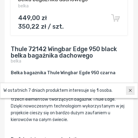
belka
449,00 zł
350,22 zł / szt.
Thule 72142 Wingbar Edge 950 black
belka bagażnika dachowego
belka
Belka bagażnika Thule Wingbar Egde 950 czarna
W ostatnich 7 dniach produktem interesuje się
1
osoba.
Thule Wingbar Edge 950
w kolorze czarnym to jeden z
trzech elementów tworzących bagażnik Thule Edge.
Dzięki nowoczesnym technologiom wykorzystanym w jej
projekcie cieszy się on bardzo dużym zaufaniem u
kierowców na całym świecie.