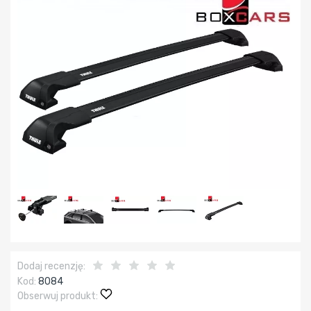
Dodaj recenzję:
Kod:
8084
Obserwuj produkt: