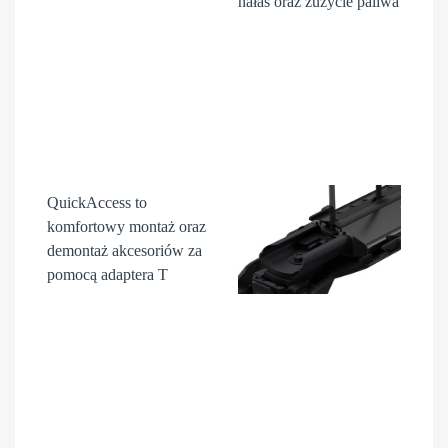
hałas oraz zużycie paliwa
QuickAccess
to
komfortowy montaż oraz
demontaż akcesori
ów
za
pomocą adaptera T