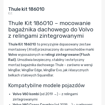
Thule kit 186010
Kit
Thule Kit 186010 – mocowanie
bagażnika dachowego do Volvo
z relingami zintegrowanymi
Thule Kit 186010
to precyzyjnie dopasowany zestaw
montażowy (
fit kit
) przeznaczony do samochodów marki
Volvo
wyposażonych w
relingi zintegrowane (Flush
Rail)
. Umożliwia bezpieczny, stabilny i estetyczny
montaż bagażnika dachowego Thule – zarówno w wersji
WingBar, WingBar Edge, WingBar Evo, jak i klasycznych
belkach stalowych SquareBar.
Kompatybilne modele pojazdów
Volvo V60 kombi
(od 2019 →) – z relingami
zintegrowanymi
Volvo V60 Cross Country
(od 2019 →) – z relingami