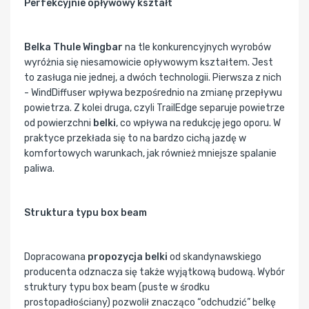
Perfekcyjnie opływowy kształt
Belka Thule Wingbar
na tle konkurencyjnych wyrobów
wyróżnia się niesamowicie opływowym kształtem. Jest
to zasługa nie jednej, a dwóch technologii. Pierwsza z nich
- WindDiffuser wpływa bezpośrednio na zmianę przepływu
powietrza. Z kolei druga, czyli TrailEdge separuje powietrze
od powierzchni
belki
, co wpływa na redukcję jego oporu. W
praktyce przekłada się to na bardzo cichą jazdę w
komfortowych warunkach, jak również mniejsze spalanie
paliwa.
Struktura typu box beam
Dopracowana
propozycja belki
od skandynawskiego
producenta odznacza się także wyjątkową budową. Wybór
struktury typu box beam (puste w środku
prostopadłościany) pozwolił znacząco “odchudzić” belkę