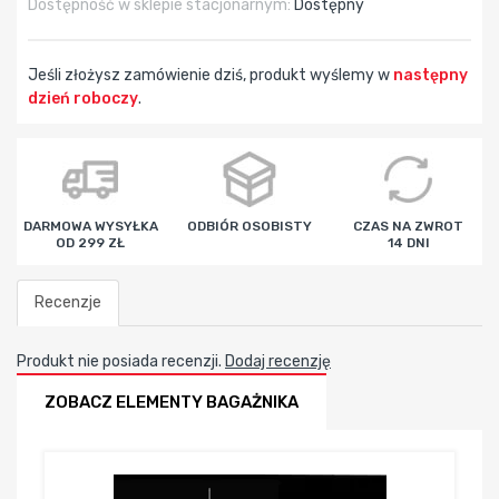
Dostępność w sklepie stacjonarnym:
Dostępny
Jeśli złożysz zamówienie dziś, produkt wyślemy w
następny
dzień roboczy
.
godz
min
sek
DARMOWA WYSYŁKA
ODBIÓR OSOBISTY
CZAS NA ZWROT
OD 299 ZŁ
14 DNI
Recenzje
Produkt nie posiada recenzji.
Dodaj recenzję
ZOBACZ ELEMENTY BAGAŻNIKA