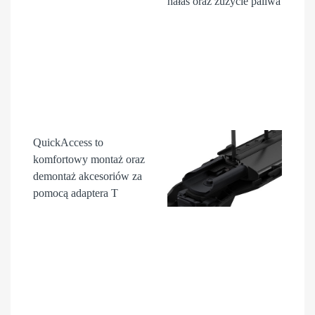
hałas oraz zużycie paliwa
QuickAccess
to
komfortowy montaż oraz
demontaż akcesori
ów
za
pomocą adaptera T