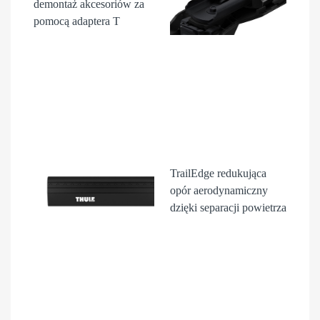
demontaż akcesori
ów
za
pomocą adaptera T
TrailEdge
redukująca
opór aerodynamiczny
dzięki separacji powietrza