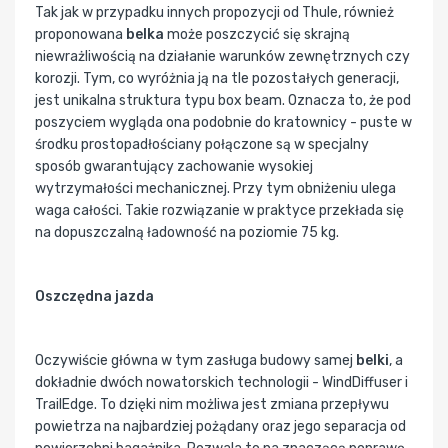
Tak jak w przypadku innych propozycji od Thule, również
proponowana
belka
może poszczycić się skrajną
niewrażliwością na działanie warunków zewnętrznych czy
korozji. Tym, co wyróżnia ją na tle pozostałych generacji,
jest unikalna struktura typu box beam. Oznacza to, że pod
poszyciem wygląda ona podobnie do kratownicy - puste w
środku prostopadłościany połączone są w specjalny
sposób gwarantujący zachowanie wysokiej
wytrzymałości mechanicznej. Przy tym obniżeniu ulega
waga całości. Takie rozwiązanie w praktyce przekłada się
na dopuszczalną ładowność na poziomie 75 kg.
Oszczędna jazda
Oczywiście główna w tym zasługa budowy samej
belki
, a
dokładnie dwóch nowatorskich technologii - WindDiffuser i
TrailEdge. To dzięki nim możliwa jest zmiana przepływu
powietrza na najbardziej pożądany oraz jego separacja od