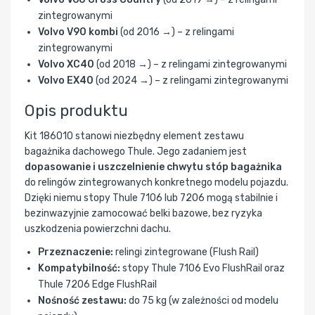
zintegrowanymi
Volvo V90 kombi
(od 2016 →) – z relingami
zintegrowanymi
Volvo XC40
(od 2018 →) – z relingami zintegrowanymi
Volvo EX40
(od 2024 →) – z relingami zintegrowanymi
Opis produktu
Kit 186010 stanowi niezbędny element zestawu
bagażnika dachowego Thule. Jego zadaniem jest
dopasowanie i uszczelnienie chwytu stóp bagażnika
do relingów zintegrowanych konkretnego modelu pojazdu.
Dzięki niemu stopy Thule 7106 lub 7206 mogą stabilnie i
bezinwazyjnie zamocować belki bazowe, bez ryzyka
uszkodzenia powierzchni dachu.
Przeznaczenie:
relingi zintegrowane (Flush Rail)
Kompatybilność:
stopy Thule 7106 Evo FlushRail oraz
Thule 7206 Edge FlushRail
Nośność zestawu:
do 75 kg (w zależności od modelu