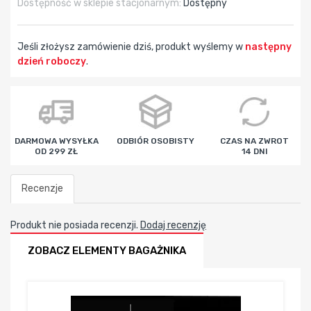
Dostępność w sklepie stacjonarnym:
Dostępny
Jeśli złożysz zamówienie dziś, produkt wyślemy w
następny
dzień roboczy
.
godz
min
sek
DARMOWA WYSYŁKA
ODBIÓR OSOBISTY
CZAS NA ZWROT
OD 299 ZŁ
14 DNI
Recenzje
Produkt nie posiada recenzji.
Dodaj recenzję
ZOBACZ ELEMENTY BAGAŻNIKA