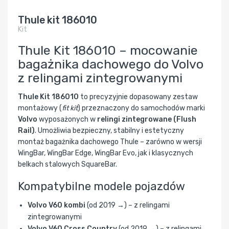
Thule kit 186010
Kit
Thule Kit 186010 – mocowanie
bagażnika dachowego do Volvo
z relingami zintegrowanymi
Thule Kit 186010
to precyzyjnie dopasowany zestaw
montażowy (
fit kit
) przeznaczony do samochodów marki
Volvo
wyposażonych w
relingi zintegrowane (Flush
Rail)
. Umożliwia bezpieczny, stabilny i estetyczny
montaż bagażnika dachowego Thule – zarówno w wersji
WingBar, WingBar Edge, WingBar Evo, jak i klasycznych
belkach stalowych SquareBar.
Kompatybilne modele pojazdów
Volvo V60 kombi
(od 2019 →) – z relingami
zintegrowanymi
Volvo V60 Cross Country
(od 2019 →) – z relingami