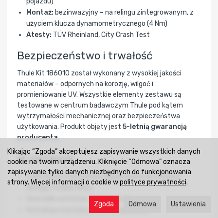
pojazdu)
Montaż:
bezinwazyjny – na relingu zintegrowanym, z
użyciem klucza dynamometrycznego (4 Nm)
Atesty:
TÜV Rheinland, City Crash Test
Bezpieczeństwo i trwałość
Thule Kit 186010 został wykonany z wysokiej jakości
materiałów – odpornych na korozję, wilgoć i
promieniowanie UV. Wszystkie elementy zestawu są
testowane w centrum badawczym Thule pod kątem
wytrzymałości mechanicznej oraz bezpieczeństwa
użytkowania. Produkt objęty jest
5-letnią gwarancją
producenta
.
Klikając “Zgoda” akceptujesz zapisywanie wszystkich danych
W zestawie
cookie na twoim urządzeniu. Kliknięcie “Odmowa” oznacza
zapisywanie tylko danych niezbędnych do funkcjonowania
4 elementy montażowe dopasowane do relingów
strony. Więcej informacji o cookie w
polityce prywatności
.
danego modelu Volvo
Uszczelki ochronne i zestaw śrub
Zgoda
Odmowa
Ustawienia
Instrukcja montażu (PDF w załączniku)