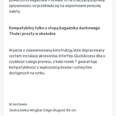
powierzchni bagażnika. Pozwala to na znaczącą poprawę
opływowości, co przekłada się na wspomniane powyżej
zalety.
Kompatybilny tylko z stopą bagażnika dachowego
Thule i prosty w obsłudze
W parze z zaawansowaną konstrukcją idzie dopracowany
system instalacji akcesoriów. Interfejs QiuckAccess dba o
szybkość całego procesu, z kolei rowek T gwarantuje
kompatybilność z większością boxów i uchwytów
dostępnych na rynku.
W zestawie :
Jedna belka Wingbar Edge długość 86 cm