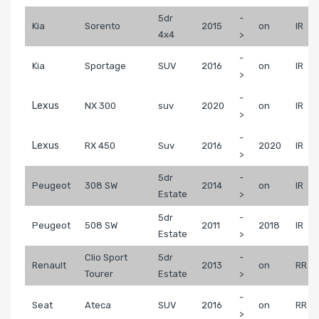
5dr
-
Kia
Sorento
2015
on
IR
4x4
>
-
Kia
Sportage
SUV
2016
on
IR
>
-
Lexus
NX 300
suv
2020
on
IR
>
-
Lexus
RX 450
Suv
2016
2020
IR
>
5dr
-
Peugeot
308 SW
2014
on
IR
Estate
>
5dr
-
Peugeot
508 SW
2011
2018
IR
Estate
>
Clio Sport
5dr
-
Renault
2013
on
RR
Tourer
Estate
>
-
Seat
Ateca
SUV
2016
on
RR
>