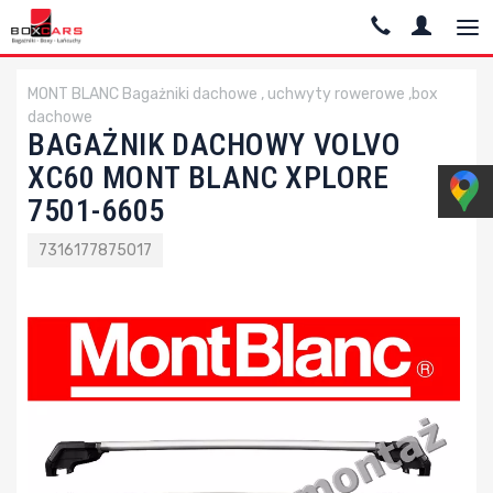
MONT BLANC Bagażniki dachowe , uchwyty rowerowe ,box
dachowe
BAGAŻNIK DACHOWY VOLVO
XC60 MONT BLANC XPLORE
7501-6605
7316177875017