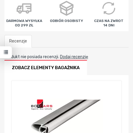
godz
min
sek
DARMOWA WYSYŁKA
ODBIÓR OSOBISTY
CZAS NA ZWROT
OD 299 ZŁ
14 DNI
Recenzje
Produkt nie posiada recenzji.
Dodaj recenzję
ZOBACZ ELEMENTY BAGAŻNIKA