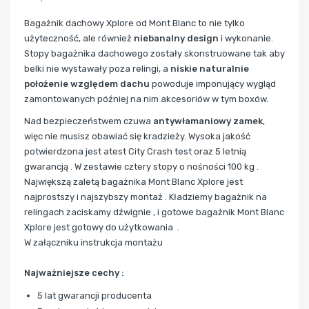
Bagażnik dachowy Xplore od Mont Blanc to nie tylko
użyteczność, ale również
niebanalny design
i wykonanie.
Stopy bagażnika dachowego zostały skonstruowane tak aby
belki nie wystawały poza relingi, a
niskie naturalnie
położenie względem dachu
powoduje imponujący wygląd
zamontowanych później na nim akcesoriów w tym boxów.
Nad bezpieczeństwem czuwa
antywłamaniowy zamek
,
więc nie musisz obawiać się kradzieży. Wysoka jakość
potwierdzona jest atest City Crash test oraz 5 letnią
gwarancją . W zestawie cztery stopy o nośności 100 kg .
Największą zaletą bagażnika Mont Blanc Xplore jest
najprostszy i najszybszy montaż . Kładziemy bagażnik na
relingach zaciskamy dźwignie , i gotowe bagażnik Mont Blanc
Xplore jest gotowy do użytkowania .
W załączniku instrukcja montażu
Najważniejsze cechy :
5 lat gwarancji producenta