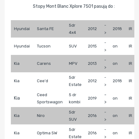
Stopy Mont Blanc Xplore 7501 pasują do :
5dr
-
Hyundai
Santa FE
2012
2018
IR
4x4
>
-
Hyundai
Tucson
SUV
2015
on
IR
>
-
Kia
Carens
MPV
2013
on
IR
>
5dr
-
Kia
Cee'd
2012
2018
IR
Estate
>
-
Ceed
5 dr
Kia
2019
on
IR
>
Sportswagon
kombi
5dr
-
Kia
Niro
2016
on
IR
SUV
>
5dr
-
Kia
Optima SW
2016
on
IR
Estate
>