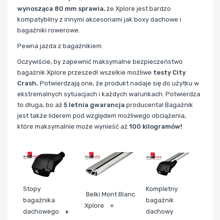
wynosząca 80 mm sprawia,
że Xplore jest bardzo
kompatybilny z innymi akcesoriami jak boxy dachowe i
bagażniki rowerowe.
Pewna jazda z bagażnikiem
Oczywiście, by zapewnić maksymalne bezpieczeństwo
bagażnik Xplore przeszedł wszelkie możliwe
testy City
Crash.
Potwierdzają one, że produkt nadaje się do użytku w
ekstremalnych sytuacjach i każdych warunkach. Potwierdza
to długa, bo aż
5 letnia gwarancja
producenta! Bagażnik
jest także liderem pod względem możliwego obciążenia,
które maksymalnie może wynieść aż
100 kilogramów!
Stopy
Kompletny
Belki Mont Blanc
bagażnika
bagażnik
Xplore
=
dachowego
+
dachowy