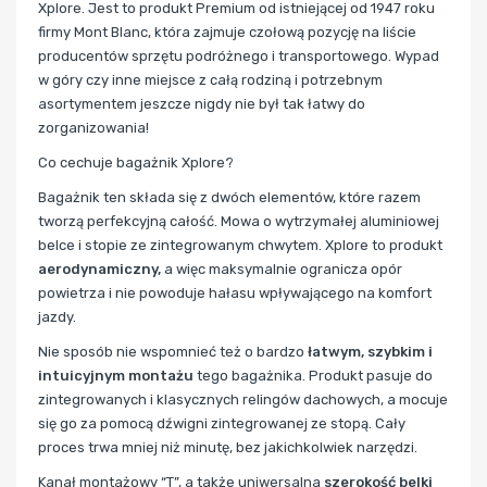
Xplore. Jest to produkt Premium od istniejącej od 1947 roku
firmy Mont Blanc, która zajmuje czołową pozycję na liście
producentów sprzętu podróżnego i transportowego. Wypad
w góry czy inne miejsce z całą rodziną i potrzebnym
asortymentem jeszcze nigdy nie był tak łatwy do
zorganizowania!
Co cechuje bagażnik Xplore?
Bagażnik ten składa się z dwóch elementów, które razem
tworzą perfekcyjną całość. Mowa o wytrzymałej aluminiowej
belce i stopie ze zintegrowanym chwytem. Xplore to produkt
aerodynamiczny,
a więc maksymalnie ogranicza opór
powietrza i nie powoduje hałasu wpływającego na komfort
jazdy.
Nie sposób nie wspomnieć też o bardzo
łatwym, szybkim i
intuicyjnym montażu
tego bagażnika. Produkt pasuje do
zintegrowanych i klasycznych relingów dachowych, a mocuje
się go za pomocą dźwigni zintegrowanej ze stopą. Cały
proces trwa mniej niż minutę, bez jakichkolwiek narzędzi.
Kanał montażowy “T”, a także uniwersalna
szerokość belki