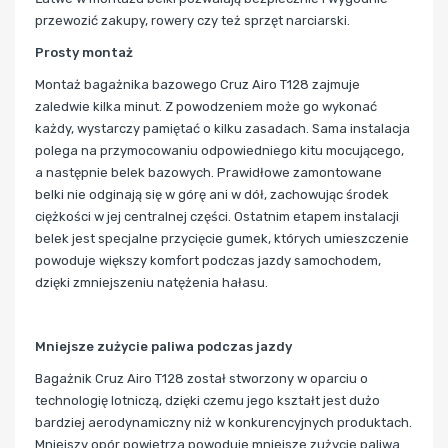
przewozić zakupy, rowery czy też sprzęt narciarski.
Prosty montaż
Montaż bagażnika bazowego Cruz Airo T128 zajmuje
zaledwie kilka minut. Z powodzeniem może go wykonać
każdy, wystarczy pamiętać o kilku zasadach. Sama instalacja
polega na przymocowaniu odpowiedniego kitu mocującego,
a następnie belek bazowych. Prawidłowe zamontowane
belki nie odginają się w górę ani w dół, zachowując środek
ciężkości w jej centralnej części.
Ostatnim etapem instalacji
belek jest specjalne przycięcie gumek, których umieszczenie
powoduje większy komfort podczas jazdy samochodem,
dzięki zmniejszeniu natężenia hałasu.
Mniejsze zużycie paliwa podczas jazdy
Bagażnik Cruz Airo T128 został stworzony w oparciu o
technologię lotniczą, dzięki czemu jego kształt jest dużo
bardziej aerodynamiczny niż w konkurencyjnych produktach.
Mniejszy opór powietrza powoduje mniejsze zużycie paliwa.