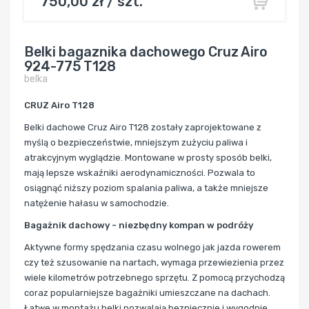
750,00 zł / szt.
Belki bagaznika dachowego Cruz Airo
924-775 T128
belka
CRUZ Airo T128
Belki dachowe Cruz Airo T128 zostały zaprojektowane z
myślą o bezpieczeństwie, mniejszym zużyciu paliwa i
atrakcyjnym wyglądzie. Montowane w prosty sposób belki,
mają lepsze wskaźniki aerodynamiczności. Pozwala to
osiągnąć niższy poziom spalania paliwa, a także mniejsze
natężenie hałasu w samochodzie.
Bagażnik dachowy - niezbędny kompan w podróży
Aktywne formy spędzania czasu wolnego jak jazda rowerem
czy też szusowanie na nartach, wymaga przewiezienia przez
wiele kilometrów potrzebnego sprzętu. Z pomocą przychodzą
coraz popularniejsze bagażniki umieszczane na dachach.
Łatwe w montażu belki pozwalają bezpiecznie i wygodnie