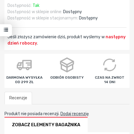
Dostępność:
Tak
Dostępność w sklepie online:
Dostępny
Dostępność w sklepie stacjonarnym:
Dostępny
Jeśli złożysz zamówienie dziś, produkt wyślemy w
następny
dzień roboczy
.
godz
min
sek
DARMOWA WYSYŁKA
ODBIÓR OSOBISTY
CZAS NA ZWROT
OD 299 ZŁ
14 DNI
Recenzje
Produkt nie posiada recenzji.
Dodaj recenzję
ZOBACZ ELEMENTY BAGAŻNIKA