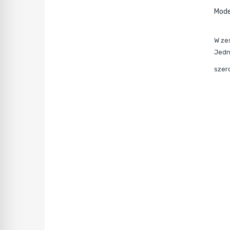
Mode
W ze
Jedn
szer