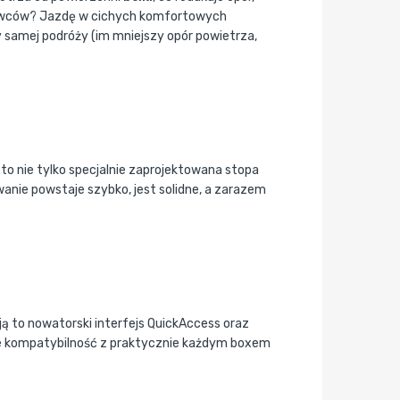
erowców? Jazdę w cichych komfortowych
 samej podróży (im mniejszy opór powietrza,
to nie tylko specjalnie zaprojektowana stopa
anie powstaje szybko, jest solidne, a zarazem
ą to nowatorski interfejs QuickAccess oraz
kże kompatybilność z praktycznie każdym boxem