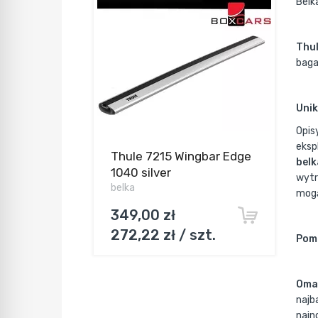
Belk
Thu
baga
Unik
Opis
eksp
Thule 7215 Wingbar Edge
belk
1040 silver
wytr
belka
mogą
349,00 zł
272,22 zł / szt.
Pomi
Omaw
najb
najn