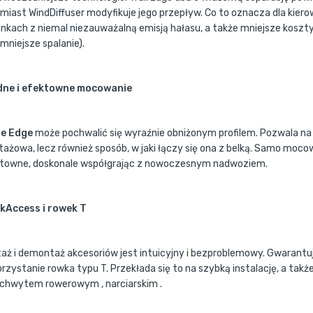
miast WindDiffuser modyfikuje jego przepływ. Co to oznacza dla ki
nkach z niemal niezauważalną emisją hałasu, a także mniejsze koszty
mniejsze spalanie).
dne i efektowne mocowanie
le Edge
może pochwalić się wyraźnie obniżonym profilem. Pozwala na 
ażowa, lecz również sposób, w jaki łączy się ona z belką. Samo mocow
towne, doskonale współgrając z nowoczesnym nadwoziem.
kAccess i rowek T
aż i demontaż akcesoriów jest intuicyjny i bezproblemowy. Gwarantuj
rzystanie rowka typu T. Przekłada się to na szybką instalację, a ta
uchwytem rowerowym , narciarskim .