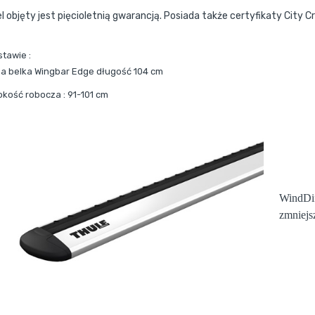
l objęty jest pięcioletnią gwarancją. Posiada także certyfikaty City C
stawie :
a belka Wingbar Edge długość 104 cm
okość robocza : 91-101 cm
WindDif
zmniejs