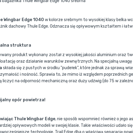
a bagażnika Thule Wingbar Edge 1040 srebrna
le Wingbar Edge 1040
w kolorze srebrnym to wysokiej klasy belka 
żnik dachowy Thule Edge. Odznacza się opływowym kształtem i ła
alna struktura
ywany produkt wykonany został z wysokiej jakości aluminium oraz t
loatację oraz działanie warunków zewnętrznych. Na specjalną uwagę 
a
składa się z pustych w środku "pudełek", które jednak za sprawą w
zymałość i nośność. Sprawia to, że mimo iż względem poprzednich ge
 liczyć na odporność mechaniczną oraz duży udźwig (do 75 w zależno
jalny opór powietrza!
iając Thule Wingbar Edge
, nie sposób wspomnieć również o jego
ardziej opływowych modeli w swojej klasie. Takie właściwości udało si
owocześniejsze technologie. Trail Edge dba o właściwą separację pow