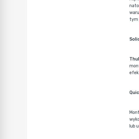
nato
waru
tym 
Soli
Thu
mont
efek
Quic
Mont
wyko
lub 