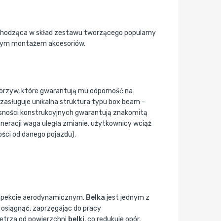
wchodząca w skład zestawu tworzącego popularny
twym montażem akcesoriów.
worzyw, które gwarantują mu odporność na
zasługuje unikalna struktura typu box beam -
łasności konstrukcyjnych gwarantują znakomitą
neracji waga uległa zmianie, użytkownicy wciąż
ści od danego pojazdu).
 aspekcie aerodynamicznym.
Belka
jest jednym z
ę osiągnąć, zaprzęgając do pracy
ietrza od powierzchni
belki
, co redukuje opór,