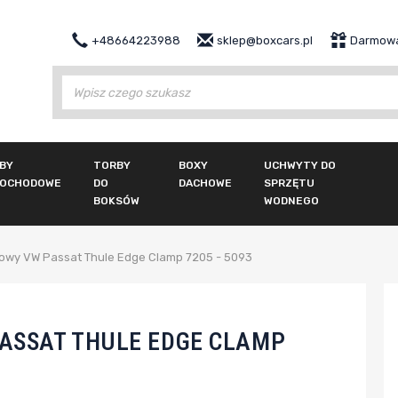
+48664223988
sklep@boxcars.pl
Darmowa
Wy
BY
TORBY
BOXY
UCHWYTY DO
OCHODOWE
DO
DACHOWE
SPRZĘTU
BOKSÓW
WODNEGO
owy VW Passat Thule Edge Clamp 7205 - 5093
ASSAT THULE EDGE CLAMP