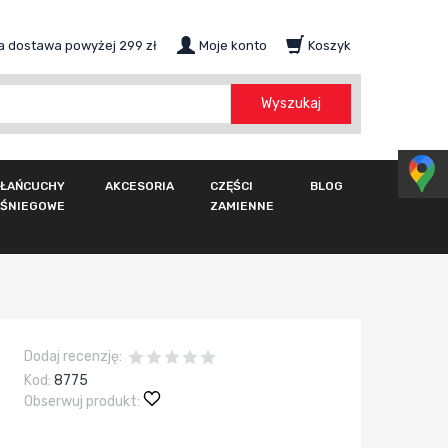
 dostawa powyżej 299 zł
Moje konto
Koszyk
szukaj
Wyszukaj
ŁAŃCUCHY
AKCESORIA
CZĘŚCI
BLOG
ŚNIEGOWE
ZAMIENNE
Dodaj recenzję:
Kod:
8775
Obserwuj produkt: