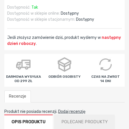
Dostępność:
Tak
Dostępność w sklepie online:
Dostępny
Dostępność w sklepie stacjonarnym:
Dostępny
Jeśli złożysz zamówienie dziś, produkt wyślemy w
następny
dzień roboczy
.
godz
min
sek
DARMOWA WYSYŁKA
ODBIÓR OSOBISTY
CZAS NA ZWROT
OD 299 ZŁ
14 DNI
Recenzje
Produkt nie posiada recenzji.
Dodaj recenzję
OPIS PRODUKTU
POLECANE PRODUKTY