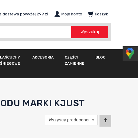
 dostawa powyżej 299 zł
Moje konto
Koszyk
szukaj
Wyszukaj
ŁAŃCUCHY
AKCESORIA
CZĘŚCI
BLOG
ŚNIEGOWE
ZAMIENNE
ODU MARKI KJUST