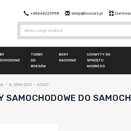
+48664223988
sklep@boxcars.pl
Darmowa
Wy
BY
TORBY
BOXY
UCHWYTY DO
OCHODOWE
DO
DACHOWE
SPRZĘTU
BOKSÓW
WODNEGO
IA
III, 2014-2021
KJUST
Y SAMOCHODOWE DO SAMOCH