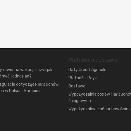
Płatności i dostawa
 rower na wakacje, czyli jak
Raty Credit Agricole
 swój jednoślad?
Płatności PayU
regulacje dotyczące łańcuchów
Dostawa
h w Polsce i Europie?
Wypożyczalnia boxów i łańcuch
śniegowych
Wypożyczalnia Łańcuchów Śnie