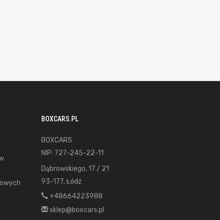
BOXCARS.PL
BOXCARS
NIP: 727-245-22-11
ów
Dąbrowskiego, 17 / 21
93-177, Łódź
gowych
+48664223988
sklep@boxcars.pl