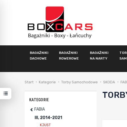
BAGAŻNIKI
BAGAŻNIKI
BAGAŻNIKI
TOR
DACHOWE
ROWEROWE
NA NARTY
SAM
Start
Kategorie
Torby Samochodowe
SKODA
FAB
TORB
KATEGORIE
FABIA
III, 2014-2021
KJUST