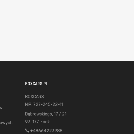
BOXCARS.PL
BOXCARS
NIP: 727-245-22-11
ów
Dąbrowskiego, 17 / 21
93-177, Łódź
gowych
+48664223988