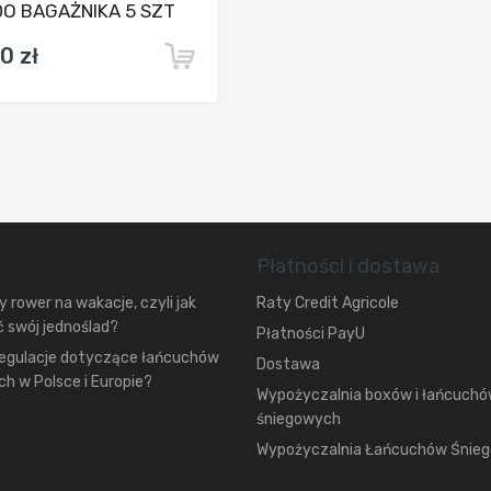
O BAGAŻNIKA 5 SZT
0 zł
Płatności i dostawa
 rower na wakacje, czyli jak
Raty Credit Agricole
 swój jednoślad?
Płatności PayU
regulacje dotyczące łańcuchów
Dostawa
h w Polsce i Europie?
Wypożyczalnia boxów i łańcuch
śniegowych
Wypożyczalnia Łańcuchów Śnie