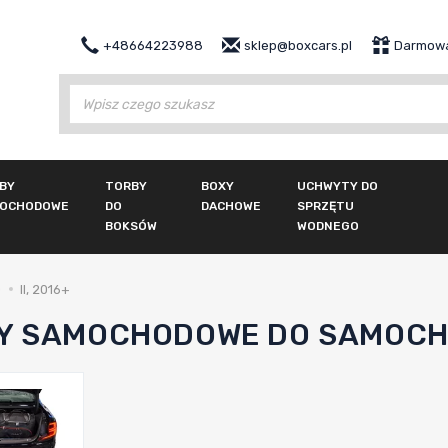
+48664223988
sklep@boxcars.pl
Darmowa
Wy
BY
TORBY
BOXY
UCHWYTY DO
OCHODOWE
DO
DACHOWE
SPRZĘTU
BOKSÓW
WODNEGO
0
II, 2016+
Y SAMOCHODOWE DO SAMOCHOD