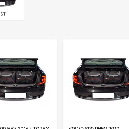
UST
Dodaj do porównania
Dodaj do porówna
90 HEV 2016+ TORBY
VOLVO S90 PHEV 2019+