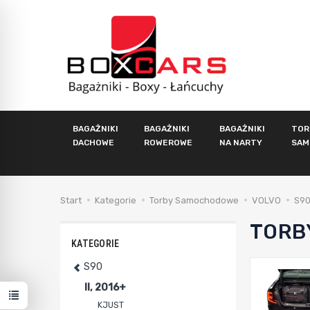
BAGAŻNIKI
BAGAŻNIKI
BAGAŻNIKI
TOR
DACHOWE
ROWEROWE
NA NARTY
SAM
Start
Kategorie
Torby Samochodowe
VOLVO
S9
TORB
KATEGORIE
S90
II, 2016+
KJUST