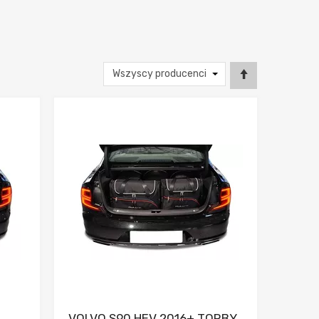
nia
Dodaj do porównania
VOLVO S90 HEV 2016+ TORBY