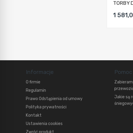
TORBY D
1 581,0
Informacje
Pomoc
O firmie
Zabieramy
przewozić
Regulamin
Jakie są 
Prawo Odstąpienia od umowy
śniegowyc
Polityka prywatności
Kontakt
Ustawienia cookies
Zwróć produkt