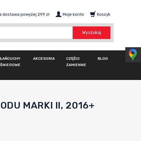
 dostawa powyżej 299 zł
Moje konto
Koszyk
szukaj
Wyszukaj
ŁAŃCUCHY
AKCESORIA
CZĘŚCI
BLOG
ŚNIEGOWE
ZAMIENNE
U MARKI II, 2016+