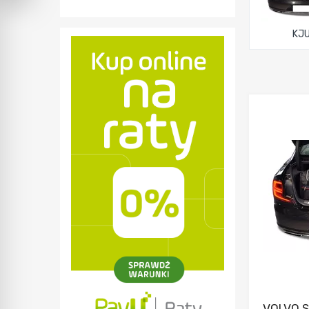
KJ
VOLVO S