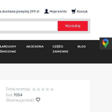
 dostawa powyżej 299 zł
Moje konto
Koszyk
szukaj
Wyszukaj
ŁAŃCUCHY
AKCESORIA
CZĘŚCI
BLOG
ŚNIEGOWE
ZAMIENNE
Dodaj recenzję:
Kod:
7054
Obserwuj produkt: