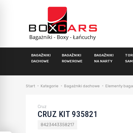
BAGAŻNIKI
BAGAŻNIKI
BAGAŻNIKI
TOR
DACHOWE
ROWEROWE
NA NARTY
SAM
Start
Kategorie
Bagażniki dachowe
Elementy baga
Cruz
CRUZ KIT 935821
8423443358217