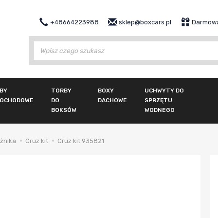
+48664223988
sklep@boxcars.pl
Darmowa
Wy
BY
TORBY
BOXY
UCHWYTY DO
OCHODOWE
DO
DACHOWE
SPRZĘTU
BOKSÓW
WODNEGO
żnika
Cruz kit
Cruz kit 935821