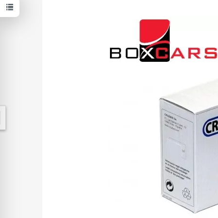
W ostatnich 7 dniach produktem interesują się
2
osoby.