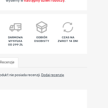
wyślemy w
następny dzień roboczy
.
godz
min
sek
DARMOWA
ODBIÓR
CZAS NA
WYSYŁKA
OSOBISTY
ZWROT 14 DNI
OD 299 ZŁ
Recenzje
odukt nie posiada recenzji.
Dodaj recenzję