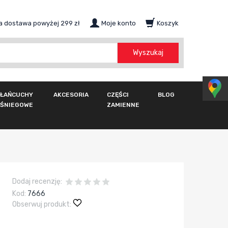
 dostawa powyżej 299 zł
Moje konto
Koszyk
szukaj
Wyszukaj
ŁAŃCUCHY
AKCESORIA
CZĘŚCI
BLOG
ŚNIEGOWE
ZAMIENNE
Dodaj recenzję:
Kod:
7666
Obserwuj produkt: