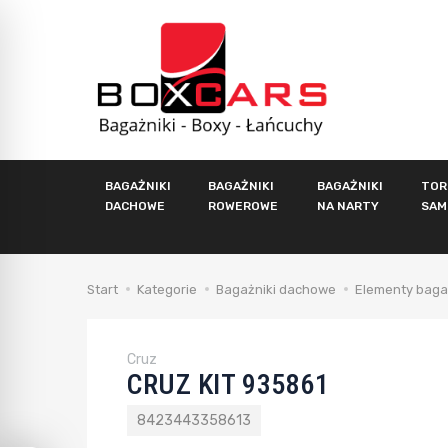
BAGAŻNIKI
BAGAŻNIKI
BAGAŻNIKI
TOR
DACHOWE
ROWEROWE
NA NARTY
SAM
Start
Kategorie
Bagażniki dachowe
Elementy baga
Cruz
CRUZ KIT 935861
8423443358613