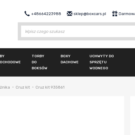
+48664223988
sklep@boxcars.pl
Darmowa
Wy
BY
TORBY
BOXY
UCHWYTY DO
OCHODOWE
DO
DACHOWE
SPRZĘTU
BOKSÓW
WODNEGO
żnika
Cruz kit
Cruz kit 935861