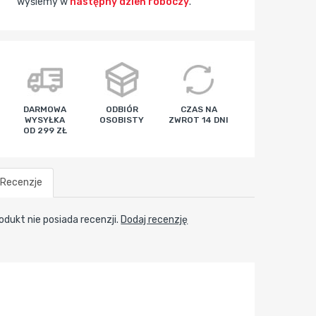
wyślemy w
następny dzień roboczy
.
godz
min
sek
DARMOWA
ODBIÓR
CZAS NA
WYSYŁKA
OSOBISTY
ZWROT 14 DNI
OD 299 ZŁ
Recenzje
odukt nie posiada recenzji.
Dodaj recenzję