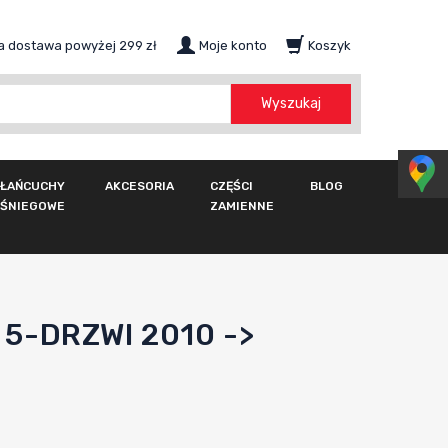
 dostawa powyżej 299 zł
Moje konto
Koszyk
szukaj
Wyszukaj
ŁAŃCUCHY
AKCESORIA
CZĘŚCI
BLOG
ŚNIEGOWE
ZAMIENNE
5-DRZWI 2010 ->