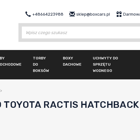
+48664223988
sklep@boxcars.pl
Darmowa
Wy
BY
TORBY
BOXY
UCHWYTY DO
OCHODOWE
DO
DACHOWE
SPRZĘTU
BOKSÓW
WODNEGO
>
TOYOTA RACTIS HATCHBACK 