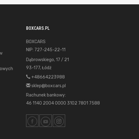
BOXCARS.PL
BOXCARS
NIP: 727-245-22-11
ów
Dąbrowskiego, 17 / 21
93-177, Łódź
gowych
+48664223988
sklep@boxcars.pl
Rachunek bankowy:
46 1140 2004 0000 3102 7801 7588