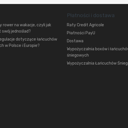
Płatności i dostawa
 rower na wakacje, czyli jak
Raty Credit Agricole
 swój jednoślad?
Płatności PayU
regulacje dotyczące łańcuchów
Dostawa
h w Polsce i Europie?
Wypożyczalnia boxów i łańcuch
śniegowych
Wypożyczalnia Łańcuchów Śnie