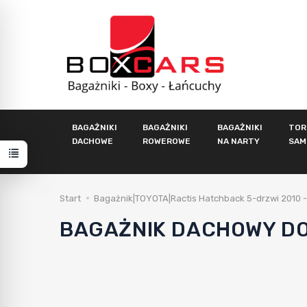
BAGAŻNIKI
BAGAŻNIKI
BAGAŻNIKI
TOR
DACHOWE
ROWEROWE
NA NARTY
SAM
Start
Bagażnik|TOYOTA|Ractis Hatchback 5-drzwi 2010 -
BAGAŻNIK DACHOWY DO 