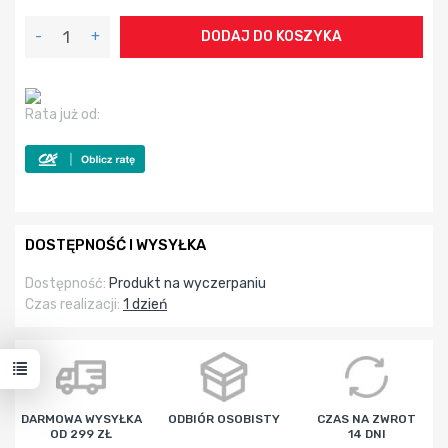
-
+
DODAJ DO KOSZYKA
Rata już od:
DOSTĘPNOŚĆ I WYSYŁKA
Dostępność:
Produkt na wyczerpaniu
Czas realizacji:
1 dzień
DARMOWA WYSYŁKA
ODBIÓR OSOBISTY
CZAS NA ZWROT
OD 299 ZŁ
14 DNI