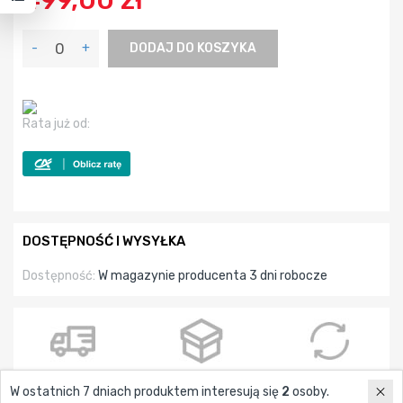
499,00 zł
-
+
DODAJ DO KOSZYKA
Rata już od:
DOSTĘPNOŚĆ I WYSYŁKA
Dostępność:
W magazynie producenta 3 dni robocze
DARMOWA WYSYŁKA
ODBIÓR OSOBISTY
CZAS NA ZWROT
W ostatnich 7 dniach produktem interesują się
2
osoby.
OD 299 ZŁ
14 DNI