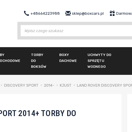
+48664223988
sklep@boxcars.pl
Darmowa
Wy
BY
TORBY
BOXY
UCHWYTY DO
OCHODOWE
DO
DACHOWE
SPRZĘTU
BOKSÓW
WODNEGO
DISCOVERY SPORT
2014-
KJUST
LAND ROVER DISCOVERY SPOR
PORT 2014+ TORBY DO