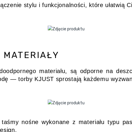
zenie stylu i funkcjonalności, które ułatwią C
I MATERIAŁY
oodpornego materiału, są odporne na deszcz,
odę — torby KJUST sprostają każdemu wyzwan
a taśmy nośne wykonane z materiału typu pa
esign.