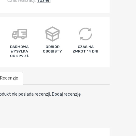
Czas realizacji:
1 dzień
DARMOWA
ODBIÓR
CZAS NA
WYSYŁKA
OSOBISTY
ZWROT 14 DNI
OD 299 ZŁ
Recenzje
odukt nie posiada recenzji.
Dodaj recenzję