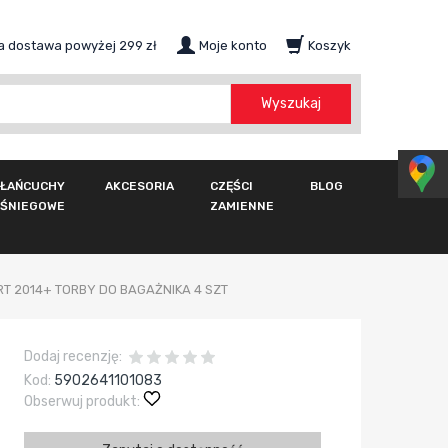
 dostawa powyżej 299 zł
Moje konto
Koszyk
szukaj
Wyszukaj
ŁAŃCUCHY
AKCESORIA
CZĘŚCI
BLOG
ŚNIEGOWE
ZAMIENNE
T 2014+ TORBY DO BAGAŻNIKA 4 SZT
Dodaj recenzję:
Kod:
5902641101083
Obserwuj produkt: