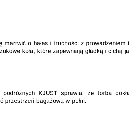
ię martwić o hałas i trudności z prowadzenie
ukowe koła, które zapewniają gładką i cichą j
b podróżnych KJUST sprawia, że torba dokła
ć przestrzeń bagażową w pełni.