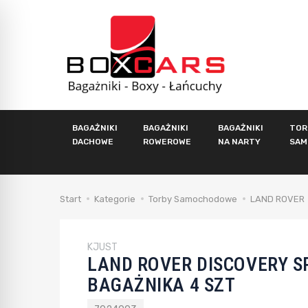
BAGAŻNIKI
BAGAŻNIKI
BAGAŻNIKI
TOR
DACHOWE
ROWEROWE
NA NARTY
SAM
Start
Kategorie
Torby Samochodowe
LAND ROVER
KJUST
LAND ROVER DISCOVERY S
BAGAŻNIKA 4 SZT