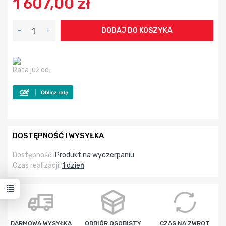
1 607,00 zł
-
+
DODAJ DO KOSZYKA
Rata już od:
DOSTĘPNOŚĆ I WYSYŁKA
Dostępność:
Produkt na wyczerpaniu
Czas realizacji:
1 dzień
DARMOWA WYSYŁKA
ODBIÓR OSOBISTY
CZAS NA ZWROT