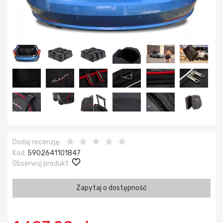
Dodaj recenzję:
Kod:
5902641101847
Obserwuj produkt:
Zapytaj o dostępność