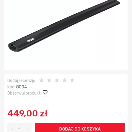
Dodaj recenzję:
Kod:
8004
Obserwuj produkt:
449,00 zł
-
+
DODAJ DO KOSZYKA