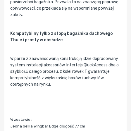
powierzchni bagażnika. Pozwala to na znaczącą poprawę
opływowości, co przekłada się na wspomniane powyżej
zalety.
Kompatybilny tylko z stopą bagażnika dachowego
Thule i prosty w obsłudze
W parze z zaawansowaną konstrukcją idzie dopracowany
system instalacji akcesoriów. Interfejs QiuckAccess dba o
szybkość całego procesu, z kolei rowek T gwarantuje
kompatybilność z większością boxów i uchwytów
dostępnych na rynku.
W zestawie :
Jedna belka Wingbar Edge długość 77 cm