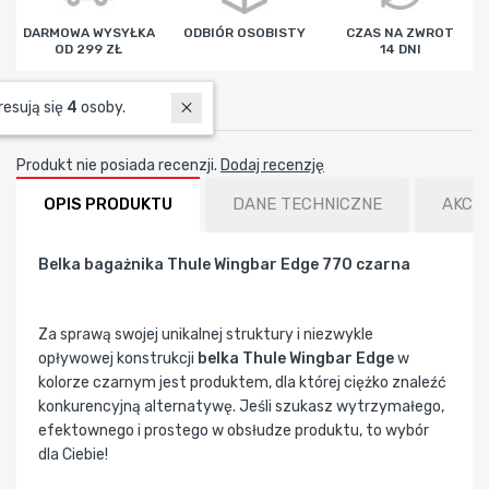
DARMOWA WYSYŁKA
ODBIÓR OSOBISTY
CZAS NA ZWROT
OD 299 ZŁ
14 DNI
W ostatnich 7 dniach produktem interesują się
4
osoby.
Recenzje
Produkt nie posiada recenzji.
Dodaj recenzję
OPIS PRODUKTU
DANE TECHNICZNE
AKCE
Belka bagażnika Thule Wingbar Edge 770 czarna
Za sprawą swojej unikalnej struktury i niezwykle
opływowej konstrukcji
belka Thule Wingbar Edge
w
kolorze czarnym jest produktem, dla której ciężko znaleźć
konkurencyjną alternatywę. Jeśli szukasz wytrzymałego,
efektownego i prostego w obsłudze produktu, to wybór
dla Ciebie!