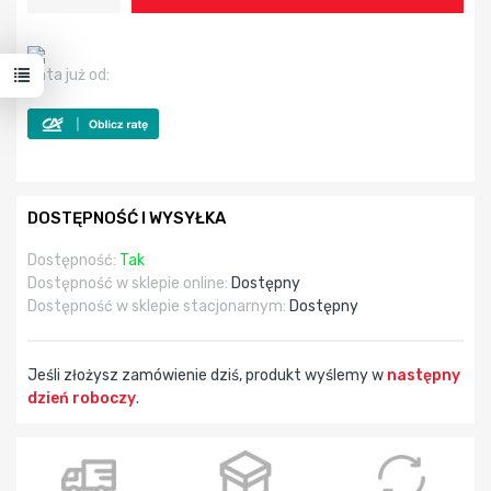
Rata już od:
DOSTĘPNOŚĆ I WYSYŁKA
Dostępność:
Tak
Dostępność w sklepie online:
Dostępny
Dostępność w sklepie stacjonarnym:
Dostępny
Jeśli złożysz zamówienie dziś, produkt wyślemy w
następny
dzień roboczy
.
godz
min
sek