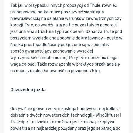
Tak jak w przypadku innych propozycji od Thule, również
proponowana
belka
może poszczycić się skrajną
niewrażliwością na działanie warunków zewnętrznych czy
korozji. Tym, co wyróżnia ją na tle pozostałych generacji,
jest unikalna struktura typu box beam. Oznacza to, że pod
poszyciem wygląda ona podobnie do kratownicy - puste w
środku prostopadłościany połączone są w specjalny
sposób gwarantujący zachowanie wysokiej
wytrzymałości mechanicznej. Przy tym obniżeniu ulega
waga całości. Takie rozwiązanie w praktyce przekłada się
na dopuszczalną ładowność na poziomie 75 kg.
Oszczędna jazda
Oczywiście główna w tym zasługa budowy samej
belki
, a
dokładnie dwóch nowatorskich technologii - WindDiffuser i
TrailEdge. To dzięki nim możliwa jest zmiana przepływu
powietrza na najbardziej pożądany oraz jego separacja od