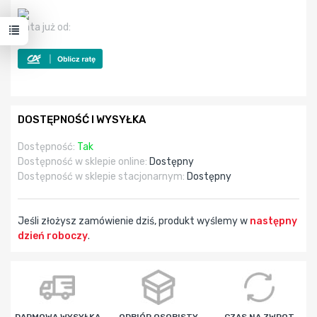
Rata już od:
DOSTĘPNOŚĆ I WYSYŁKA
Dostępność:
Tak
Dostępność w sklepie online:
Dostępny
Dostępność w sklepie stacjonarnym:
Dostępny
Jeśli złożysz zamówienie dziś, produkt wyślemy w
następny
dzień roboczy
.
godz
min
sek