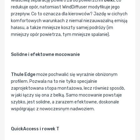
właściwą separację powietrza od powierzchni
belki
, co
redukuje opór, natomiast WindDiffuser modyfikuje jego
przepływ. Co to oznacza dla kierowców? Jazdę w cichych
komfortowych warunkach z niemal niezauważalną emisją
hałasu, a także mniejsze koszty samej podróży (im
mniejszy opór powietrza, tym mniejsze spalanie).
Solidne i efektowne mocowanie
Thule Edge
może pochwalić się wyraźnie obniżonym
profilem. Pozwala na to nie tylko specjalnie
zaprojektowana stopa montażowa, lecz również sposób,
w jaki łączy się ona z belką. Samo mocowanie powstaje
szybko, jest solidne, a zarazem efektowne, doskonale
współgrając z nowoczesnym nadwoziem.
QuickAccess i rowek T