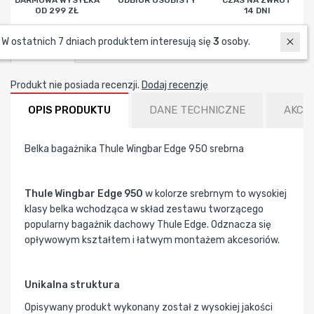
DARMOWA WYSYŁKA
ODBIÓR OSOBISTY
CZAS NA ZWROT
OD 299 ZŁ
14 DNI
W ostatnich 7 dniach produktem interesują się
3
osoby.
Recenzje
Produkt nie posiada recenzji.
Dodaj recenzję
OPIS PRODUKTU
DANE TECHNICZNE
AKCE
Belka bagażnika Thule Wingbar Edge 950 srebrna
Thule Wingbar Edge 950
w kolorze srebrnym to wysokiej
klasy belka wchodząca w skład zestawu tworzącego
popularny bagażnik dachowy Thule Edge. Odznacza się
opływowym kształtem i łatwym montażem akcesoriów.
Unikalna struktura
Opisywany produkt wykonany został z wysokiej jakości