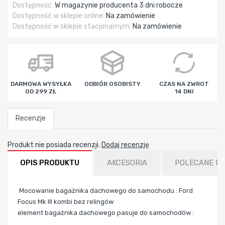
Dostępność:
W magazynie producenta 3 dni robocze
Dostępność w sklepie online:
Na zamówienie
Dostępność w sklepie stacjonarnym:
Na zamówienie
DARMOWA WYSYŁKA
ODBIÓR OSOBISTY
CZAS NA ZWROT
OD 299 ZŁ
14 DNI
Recenzje
Produkt nie posiada recenzji.
Dodaj recenzję
OPIS PRODUKTU
AKCESORIA
POLECANE P
Mocowanie bagażnika dachowego do samochodu : Ford
Focus Mk III kombi bez relingów
element bagażnika dachowego pasuje do samochodów :