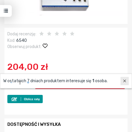
Dodaj recenzję:
Kod:
6540
Obserwuj produkt:
204,00 zł
W ostatnich 7 dniach produktem interesuje się
1
osoba.
-
+
DODAJ DO KOSZYKA
DOSTĘPNOŚĆ I WYSYŁKA