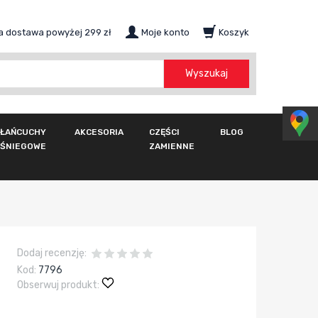
 dostawa powyżej 299 zł
Moje konto
Koszyk
szukaj
Wyszukaj
ŁAŃCUCHY
AKCESORIA
CZĘŚCI
BLOG
ŚNIEGOWE
ZAMIENNE
Dodaj recenzję:
Kod:
7796
Obserwuj produkt: