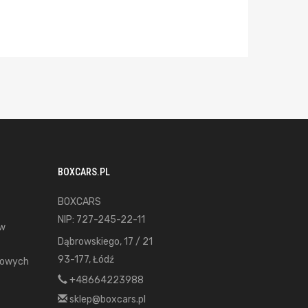
BOXCARS.PL
BOXCARS
NIP: 727-245-22-11
ów
Dąbrowskiego, 17 / 21
93-177, Łódź
gowych
+48664223988
sklep@boxcars.pl