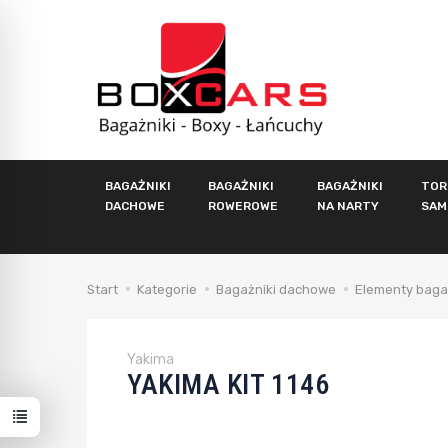
BAGAŻNIKI
BAGAŻNIKI
BAGAŻNIKI
TOR
DACHOWE
ROWEROWE
NA NARTY
SAM
Start
Kategorie
Bagażniki dachowe
Elementy baga
Yakima
YAKIMA KIT 1146