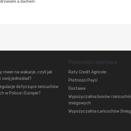
 drzwiami a dachem
Płatności i dostawa
 rower na wakacje, czyli jak
Raty Credit Agricole
 swój jednoślad?
Płatności PayU
regulacje dotyczące łańcuchów
Dostawa
h w Polsce i Europie?
Wypożyczalnia boxów i łańcuch
śniegowych
Wypożyczalnia Łańcuchów Śnie