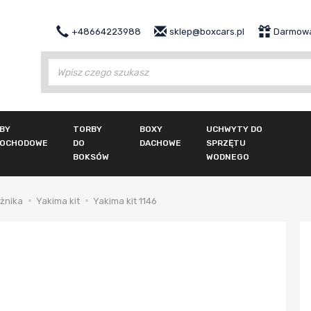
+48664223988
sklep@boxcars.pl
Darmowa
Wy
BY
TORBY
BOXY
UCHWYTY DO
OCHODOWE
DO
DACHOWE
SPRZĘTU
BOKSÓW
WODNEGO
żnika
Yakima kit
Yakima kit 1146