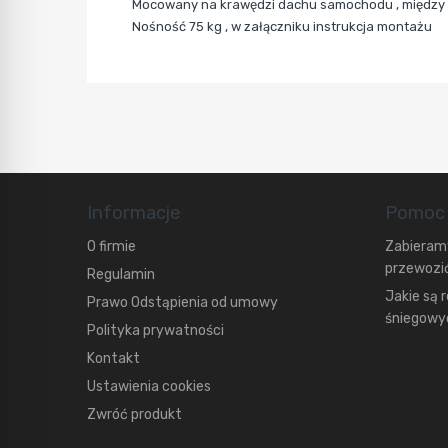
Mocowany
na krawędzi dachu samochodu , między
Nośność 75 kg , w załączniku instrukcja montażu
Informacje
Pomoc
O firmie
Zabieramy
przewozić
Regulamin
Jakie są 
Prawo Odstąpienia od umowy
śniegowyc
Polityka prywatności
Kontakt
Ustawienia cookies
Zwróć produkt