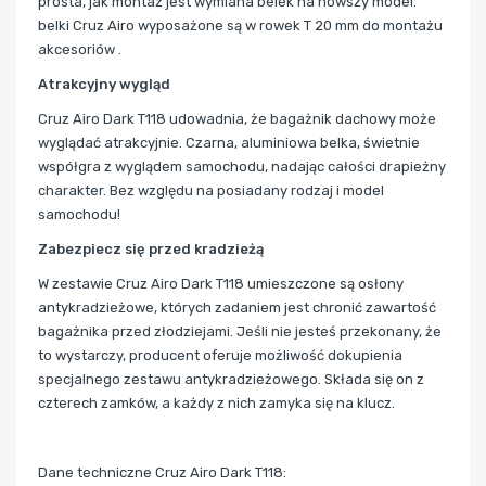
prosta, jak montaż jest wymiana belek na nowszy model.
belki Cruz Airo wyposażone są w rowek T 20 mm do montażu
akcesoriów .
Atrakcyjny wygląd
Cruz Airo Dark T118 udowadnia, że bagażnik dachowy może
wyglądać atrakcyjnie. Czarna, aluminiowa belka, świetnie
współgra z wyglądem samochodu, nadając całości drapieżny
charakter. Bez względu na posiadany rodzaj i model
samochodu!
Zabezpiecz się przed kradzieżą
W zestawie Cruz Airo Dark T118 umieszczone są osłony
antykradzieżowe, których zadaniem jest chronić zawartość
bagażnika przed złodziejami. Jeśli nie jesteś przekonany, że
to wystarczy, producent oferuje możliwość dokupienia
specjalnego zestawu antykradzieżowego. Składa się on z
czterech zamków, a każdy z nich zamyka się na klucz.
Dane techniczne Cruz Airo Dark T118: