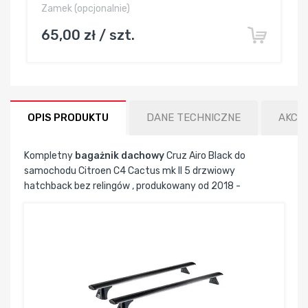
Zamek (opcjonalnie)
65,00 zł / szt.
OPIS PRODUKTU
DANE TECHNICZNE
AKCE
Kompletny
bagażnik dachowy
Cruz Airo Black do
samochodu Citroen C4 Cactus mk II 5 drzwiowy
hatchback bez relingów , produkowany od 2018 -