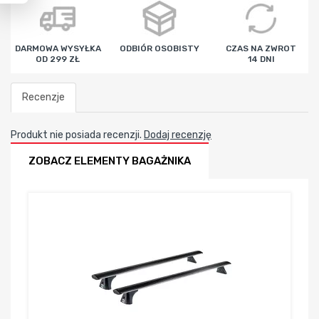
godz
min
sek
DARMOWA WYSYŁKA
ODBIÓR OSOBISTY
CZAS NA ZWROT
OD 299 ZŁ
14 DNI
Recenzje
Produkt nie posiada recenzji.
Dodaj recenzję
ZOBACZ ELEMENTY BAGAŻNIKA