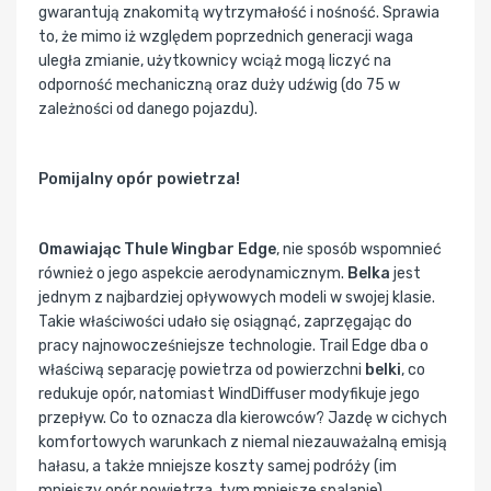
gwarantują znakomitą wytrzymałość i nośność. Sprawia
to, że mimo iż względem poprzednich generacji waga
uległa zmianie, użytkownicy wciąż mogą liczyć na
odporność mechaniczną oraz duży udźwig (do 75 w
zależności od danego pojazdu).
Pomijalny opór powietrza!
Omawiając Thule Wingbar Edge
, nie sposób wspomnieć
również o jego aspekcie aerodynamicznym.
Belka
jest
jednym z najbardziej opływowych modeli w swojej klasie.
Takie właściwości udało się osiągnąć, zaprzęgając do
pracy najnowocześniejsze technologie. Trail Edge dba o
właściwą separację powietrza od powierzchni
belki
, co
redukuje opór, natomiast WindDiffuser modyfikuje jego
przepływ. Co to oznacza dla kierowców? Jazdę w cichych
komfortowych warunkach z niemal niezauważalną emisją
hałasu, a także mniejsze koszty samej podróży (im
mniejszy opór powietrza, tym mniejsze spalanie).