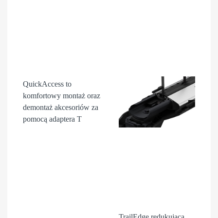
QuickAccess
to
komfortowy montaż oraz
demontaż akcesori
ów
za
pomocą adaptera T
TrailEdge
redukująca