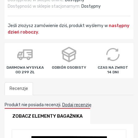
Dostępność w sklepie stacjonarnym:
Dostępny
Jeśli złożysz zamówienie dziś, produkt wyślemy w
następny
dzień roboczy
.
godz
min
sek
DARMOWA WYSYŁKA
ODBIÓR OSOBISTY
CZAS NA ZWROT
OD 299 ZŁ
14 DNI
Recenzje
Produkt nie posiada recenzji.
Dodaj recenzję
ZOBACZ ELEMENTY BAGAŻNIKA