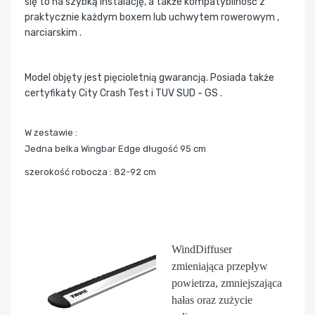
się to na szybką instalację, a także kompatybilność z
praktycznie każdym boxem lub uchwytem rowerowym ,
narciarskim .
Model objęty jest pięcioletnią gwarancją. Posiada także
certyfikaty City Crash Test i TUV SUD - GS .
W zestawie :
Jedna belka Wingbar Edge długość 95 cm
szerokość robocza : 82-92 cm
WindDiffuser
zmieniająca przepływ
powietrza, zmniejszająca
hałas oraz zużycie