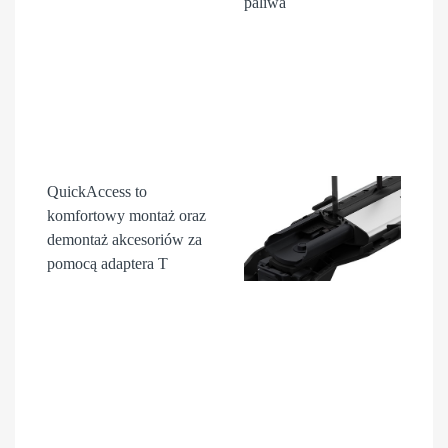
paliwa
QuickAccess
to
komfortowy montaż oraz
demontaż akcesori
ów
za
pomocą adaptera T