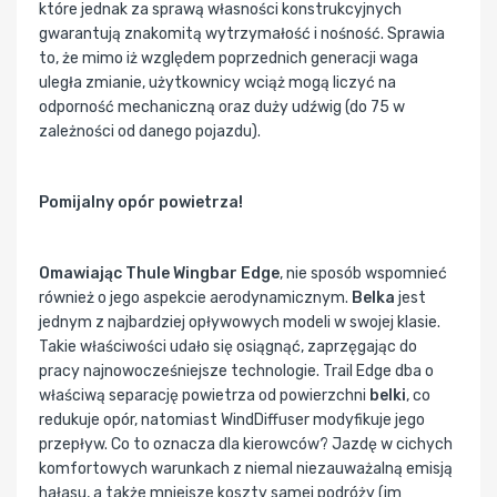
które jednak za sprawą własności konstrukcyjnych
gwarantują znakomitą wytrzymałość i nośność. Sprawia
to, że mimo iż względem poprzednich generacji waga
uległa zmianie, użytkownicy wciąż mogą liczyć na
odporność mechaniczną oraz duży udźwig (do 75 w
zależności od danego pojazdu).
Pomijalny opór powietrza!
Omawiając Thule Wingbar Edge
, nie sposób wspomnieć
również o jego aspekcie aerodynamicznym.
Belka
jest
jednym z najbardziej opływowych modeli w swojej klasie.
Takie właściwości udało się osiągnąć, zaprzęgając do
pracy najnowocześniejsze technologie. Trail Edge dba o
właściwą separację powietrza od powierzchni
belki
, co
redukuje opór, natomiast WindDiffuser modyfikuje jego
przepływ. Co to oznacza dla kierowców? Jazdę w cichych
komfortowych warunkach z niemal niezauważalną emisją
hałasu, a także mniejsze koszty samej podróży (im