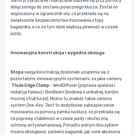
Samo przykręcanie i odkręcanie odbywa się przy pomocy
dołączonego do zestawu poręcznego klucza. Został on
wyposażony w ogranicznik siły, co przekłada się na
zwiększenie bezpieczeństwa mocowania stopy
bagażnika, a co za tym idzie większą pewność w czasie
jazdy.
Innowacyjna konstrukcja i wygodna obsługa
Stopa
swoją konstrukcją doskonale uzupełnia się z
pozostałymi, innowacyjnymi systemami, za jakie ceniony
Thule Edge Clamp
- WindDiffuser (poprawa spalania i
redukcja hałasu) i BoxBeam (budowa o unikalnej, bardzo
mocnej strukturze). Można tu znaleźć także ceniony
system One-Key. Jest to dodatkowe zabezpieczenie
mocowania za pomocą zamka na klucz, co przekłada się
na poprawę stabilności w czasie jazdy i skuteczną
ochronę antywłamaniową. Ponadto jednym kluczykiem
można obsługiwać zarówno bagażnik, jak i inne akcesoria