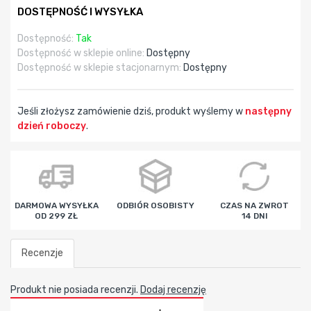
DOSTĘPNOŚĆ I WYSYŁKA
Dostępność:
Tak
Dostępność w sklepie online:
Dostępny
Dostępność w sklepie stacjonarnym:
Dostępny
Jeśli złożysz zamówienie dziś, produkt wyślemy w
następny
dzień roboczy
.
godz
min
sek
DARMOWA WYSYŁKA
ODBIÓR OSOBISTY
CZAS NA ZWROT
OD 299 ZŁ
14 DNI
Recenzje
Produkt nie posiada recenzji.
Dodaj recenzję