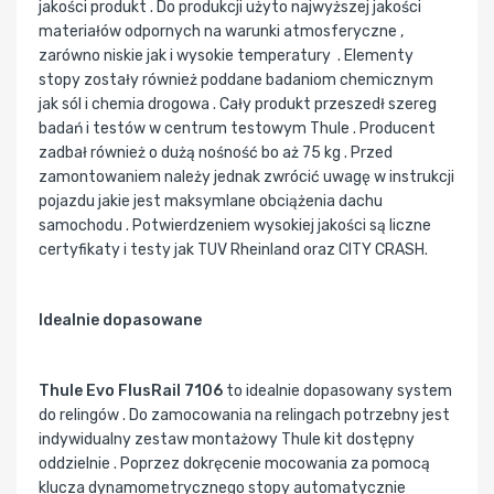
jakości produkt . Do produkcji użyto najwyższej jakości
materiałów odpornych na warunki atmosferyczne ,
zarówno niskie jak i wysokie temperatury . Elementy
stopy zostały również poddane badaniom chemicznym
jak sól i chemia drogowa . Cały produkt przeszedł szereg
badań i testów w centrum testowym Thule . Producent
zadbał również o dużą nośność bo aż 75 kg . Przed
zamontowaniem należy jednak zwrócić uwagę w instrukcji
pojazdu jakie jest maksymlane obciążenia dachu
samochodu . Potwierdzeniem wysokiej jakości są liczne
certyfikaty i testy jak TUV Rheinland oraz CITY CRASH.
Idealnie dopasowane
Thule Evo FlusRail 7106
to idealnie dopasowany system
do relingów . Do zamocowania na relingach potrzebny jest
indywidualny zestaw montażowy Thule kit dostępny
oddzielnie . Poprzez dokręcenie mocowania za pomocą
klucza dynamometrycznego stopy automatycznie