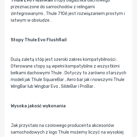
Thule Evo FlushRail
stopy bagażnika dachowego
przeznaczone do samochodów z relingami
zintegrowanymi . Thule 7106 jest rozwiązaniem prostym i
łatwym w obsłudze .
Stopy Thule Evo FlushRail
Dużą zaletą stóp jest szeroki zakres kompatybilności .
Oferowane stopy są wpełni kompatybilne z wszystkimi
belkami dachowymi Thule . Dotyczy to zarówno starszych
modeli jak Thule SquareBar , Aero bar jak i nowszymi Thule
WingBar lub Wingbar Evo , SildeBar i ProBar .
Wysoka jakość wykonania
Jak przystało na czołowego producenta akcesoriów
samochodowych z logo Thule możemy liczyć na wysokiej