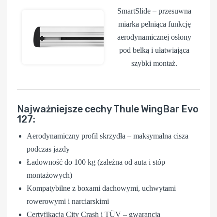
SmartSlide
– przesuwna
miarka pełniąca funkcję
aerodynamicznej osłony
pod belką i ułatwiająca
szybki montaż.
Najważniejsze cechy Thule WingBar Evo
127:
Aerodynamiczny profil skrzydła – maksymalna cisza
podczas jazdy
Ładowność do 100 kg (zależna od auta i stóp
montażowych)
Kompatybilne z boxami dachowymi, uchwytami
rowerowymi i narciarskimi
Certyfikacja City Crash i TÜV – gwarancja