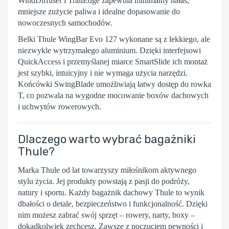
WindDiffuser
i
TrailEdge
zapewnia minimalny hałas,
mniejsze zużycie paliwa i idealne dopasowanie do
nowoczesnych samochodów.
Belki Thule WingBar Evo 127
wykonane są z lekkiego, ale
niezwykle wytrzymałego aluminium. Dzięki interfejsowi
QuickAccess
i przemyślanej miarce
SmartSlide
ich montaż
jest szybki, intuicyjny i nie wymaga użycia narzędzi.
Końcówki
SwingBlade
umożliwiają łatwy dostęp do rowka
T, co pozwala na wygodne mocowanie boxów dachowych
i uchwytów rowerowych.
Dlaczego warto wybrać bagażniki
Thule?
Marka
Thule
od lat towarzyszy miłośnikom aktywnego
stylu życia. Jej produkty powstają z pasji do podróży,
natury i sportu. Każdy bagażnik dachowy Thule to wynik
dbałości o detale, bezpieczeństwo i funkcjonalność. Dzięki
nim możesz zabrać swój sprzęt – rowery, narty, boxy –
dokądkolwiek zechcesz. Zawsze z poczuciem pewności i